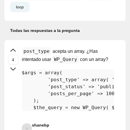
loop
Todas las respuestas a la pregunta
post_type
acepta un array. ¿Has
WP_Query
intentado usar
con un array?
$args
 = 
array
( 

'post_type'
 => 
array
( 
'produ
'post_status'
 => 
'publish'
,

'posts_per_page'
 => 
100
    );

$the_query
 = 
new
WP_Query
( 
$args
shanebp