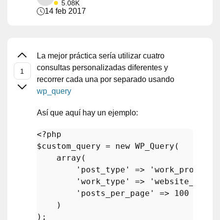
5.08K
14 feb 2017
La mejor práctica sería utilizar cuatro
consultas personalizadas diferentes y
recorrer cada una por separado usando
wp_query
Así que aquí hay un ejemplo:
<?php
$custom_query
 = 
new
WP_Query
( 

array
(

'post_type'
 => 
'work_projects
'work_type'
 => 
'website_devel
'posts_per_page'
 => 
100
    ) 
