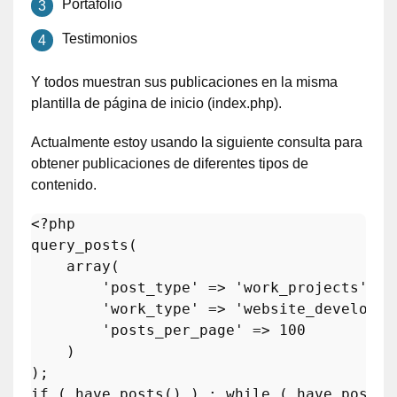
Portafolio
Testimonios
Y todos muestran sus publicaciones en la misma
plantilla de página de inicio (index.php).
Actualmente estoy usando la siguiente consulta para
obtener publicaciones de diferentes tipos de
contenido.
<?php
query_posts
(

array
(

'post_type'
 => 
'work_projects'
,

'work_type'
 => 
'website_developme
'posts_per_page'
 => 
100
    )

if
 ( 
have_posts
() ) : 
while
 ( 
have_posts
(