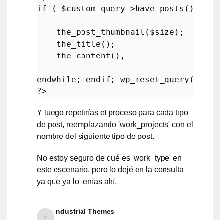
if
 ( 
$custom_query
->
have_posts
() ) : 
the_post_thumbnail
(
$size
);

the_title
();

the_content
();

endwhile
; 
endif
; 
wp_reset_query
?>
Y luego repetirías el proceso para cada tipo
de post, reemplazando 'work_projects' con el
nombre del siguiente tipo de post.
No estoy seguro de qué es 'work_type' en
este escenario, pero lo dejé en la consulta
ya que ya lo tenías ahí.
Industrial Themes