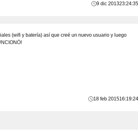
9 dic 2013
23:24:3
les (wifi y batería) así que creé un nuevo usuario y luego
 FUNCIONÓ!
18 feb 2015
16:19:2