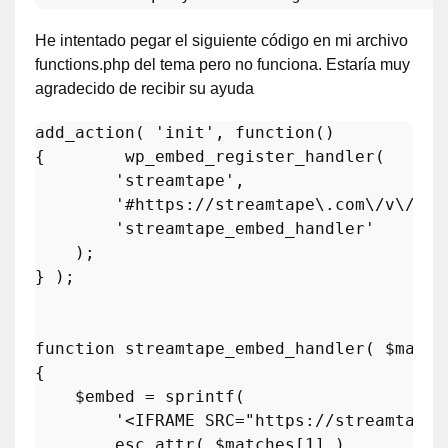
He intentado pegar el siguiente código en mi archivo
functions.php del tema pero no funciona. Estaría muy
agradecido de recibir su ayuda
add_action
( 
'init'
, function()

{        
wp_embed_register_handler
(

'streamtape'
, 

'#https://streamtape\.com\/v\/([a
'streamtape_embed_handler'
    );

} );

function
streamtape_embed_handler
(
$match
{

$embed
 = 
sprintf
( 

'<IFRAME SRC="https://streamtape.
esc_attr
( 
$matches
[
1
] )
