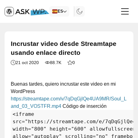
ES
Incrustar video desde Streamtape
usando enlace directo
21 oct 2020
88.7K
0
Buenas tardes, quiero incrustar este video en mi
WordPress
https://streamtape.com/v/7qDqGjlQe4UA9MR/Soul_L
and_03_VOSTFR.mp4
Código de inserción
<iframe
src="https://streamtape.com/e/7qDqGjlQe4
width="800" height="600" allowfullscreen
allow="autoplay" scrolling="no" framebor