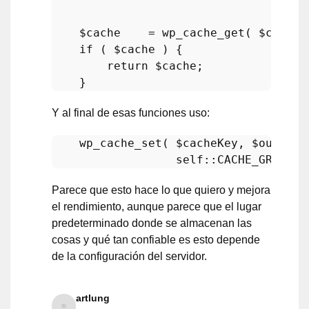
$cache
    = 
wp_cache_get
( 
$cacheK
if
 ( 
$cache
 ) {

return
$cache
;

Y al final de esas funciones uso:
wp_cache_set
( 
$cacheKey
, 
$output
,
self
::
CACHE_GROUP
, 
Parece que esto hace lo que quiero y mejora
el rendimiento, aunque parece que el lugar
predeterminado donde se almacenan las
cosas y qué tan confiable es esto depende
de la configuración del servidor.
artlung