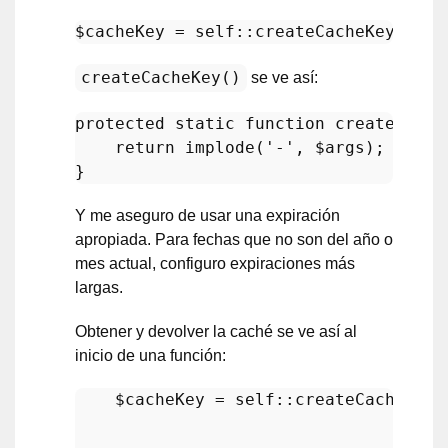
$cacheKey
 = 
self
::
createCacheKey
( 
__C
createCacheKey()
se ve así:
protected
static
function
createCache
return
implode
(
'-'
, 
$args
);

Y me aseguro de usar una expiración
apropiada. Para fechas que no son del año o
mes actual, configuro expiraciones más
largas.
Obtener y devolver la caché se ve así al
inicio de una función:
$cacheKey
 = 
self
::
createCacheKey
(