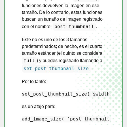
funciones devuelven la imagen en ese
tamaño. De lo contrario, estas funciones
buscan un tamaño de imagen registrado
post-thumbnail
con el nombre:
.
Este no es uno de los 3 tamaños
predeterminados; de hecho, es el cuarto
tamaño estándar (el quinto se considera
full
) y puedes registrarlo llamando a
set_post_thumbnail_size
.
Por lo tanto:
set_post_thumbnail_size
( 
$width
, 
$hei
es un atajo para:
add_image_size
( 
'post-thumbnail'
, 
$wi