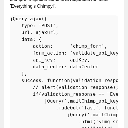
'Everything's Chimpy!'.
jQuery.
ajax
({

type
: 
'POST'
,

url
: ajaxurl,

data
: {

action
:      
'chimp_form'
,

form_action
: 
'validate_api_key'
,

api_key
:     apiKey,

data_center
: dataCenter

    },

success
: 
function
(
validation_response
// alert(validation_response);
if
(validation_response == 
"Everyt
jQuery
(
'.mailChimp_api_key_pr
                .
fadeOut
(
'fast'
, 
function
jQuery
(
'.mailChimp_ap
                        .
html
(
'<img src="