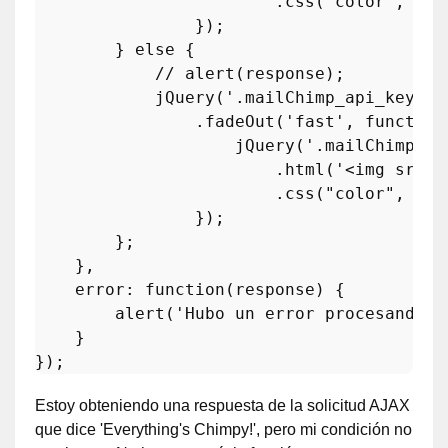
                        .
css
(
"color"
, 
"gr
                });

        } 
else
 {

// alert(response);
jQuery
(
'.mailChimp_api_key_pr
                .
fadeOut
(
'fast'
, 
function
jQuery
(
'.mailChimp_ap
                        .
html
(
'<img src="
                        .
css
(
"color"
, 
"re
                });                       
        };

    },

error
: 
function
(
response
) {

alert
(
'Hubo un error procesando t
    }

Estoy obteniendo una respuesta de la solicitud AJAX
que dice 'Everything's Chimpy!', pero mi condición no