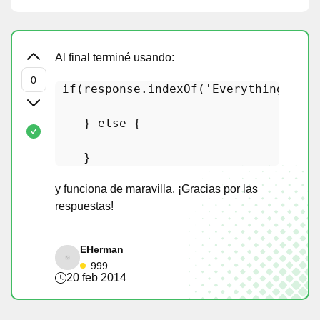
Al final terminé usando:
if
(response.
indexOf
(
'Everything\'s C
    } 
else
 {

y funciona de maravilla. ¡Gracias por las
respuestas!
EHerman
999
20 feb 2014