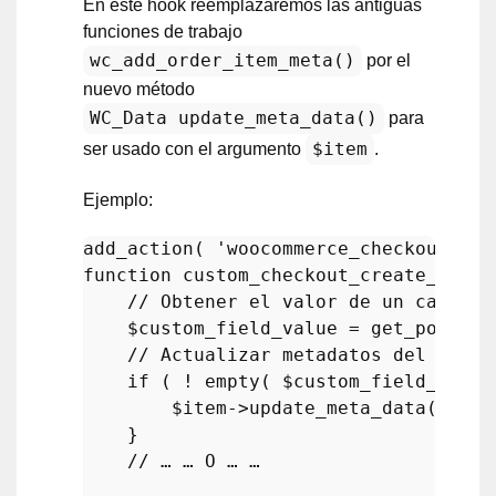
En este hook reemplazaremos las antiguas
funciones de trabajo
wc_add_order_item_meta()
por el
nuevo método
WC_Data update_meta_data()
para
$item
ser usado con el argumento
.
Ejemplo:
add_action
( 
'woocommerce_checkout_cre
function
custom_checkout_create_order
// Obtener el valor de un campo p
$custom_field_value
 = 
get_post_me
// Actualizar metadatos del artíc
if
 ( ! 
empty
( 
$custom_field_value
$item
->
update_meta_data
( 
'met
    }

// … … O … …