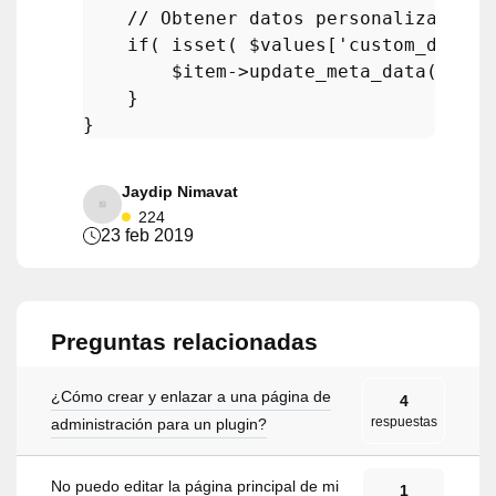
// Obtener datos personalizados d
if
( 
isset
( 
$values
[
'custom_data'
]
$item
->
update_meta_data
( 
'met
    }

Jaydip Nimavat
224
23 feb 2019
Preguntas relacionadas
¿Cómo crear y enlazar a una página de
4
respuestas
administración para un plugin?
No puedo editar la página principal de mi
1