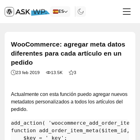
ES
WooCommerce: agregar meta datos
diferentes para cada artículo en un
pedido
23 feb 2019
13.5K
3
Actualmente con esta función puedo agregar nuevos
metadatos personalizados a todos los artículos del
pedido.
add_action
( 
'woocommerce_add_order_item_m
function
add_order_item_meta
(
$item_id
, 
$v
$key
 = 
'_key'
; 
