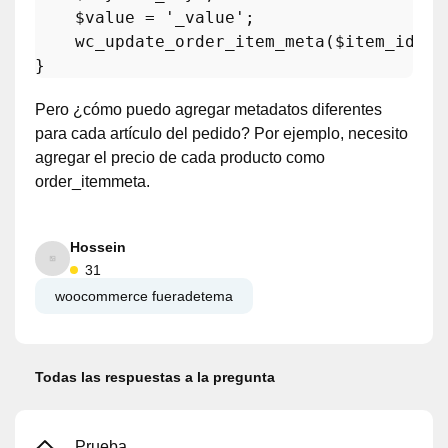
$value
 = 
'_value'
; 

wc_update_order_item_meta
(
$item_id
, 
$
Pero ¿cómo puedo agregar metadatos diferentes
para cada artículo del pedido? Por ejemplo, necesito
agregar el precio de cada producto como
order_itemmeta.
Hossein
31
woocommerce fueradetema
Todas las respuestas a la pregunta
Prueba,