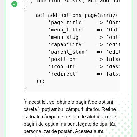
if
( 
function_exists
(
'acf_add_options_
{

acf_add_options_page
(
array
(

'page_title'
    => 
'Opțiuni Y
'menu_title'
    => 
'Opțiuni Y
'menu_slug'
     => 
'options_Y
'capability'
    => 
'edit_post
'parent_slug'
   => 
'edit.php?
'position'
      => 
false
,

'icon_url'
      => 
'dashicons
'redirect'
      => 
false
,

    ));

În acest fel, vei obține o pagină de opțiuni
căreia îi poți atribui câmpuri ulterior. Reține
că toate câmpurile pe care le atribui acestei
pagini de opțiuni nu sunt legate de tipul tău
personalizat de postări. Acestea sunt