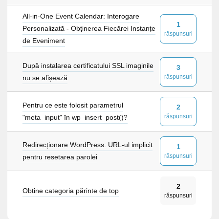
All-in-One Event Calendar: Interogare
1
Personalizată - Obținerea Fiecărei Instanțe
răspunsuri
de Eveniment
După instalarea certificatului SSL imaginile
3
răspunsuri
nu se afișează
Pentru ce este folosit parametrul
2
răspunsuri
"meta_input" în wp_insert_post()?
Redirecționare WordPress: URL-ul implicit
1
răspunsuri
pentru resetarea parolei
2
Obține categoria părinte de top
răspunsuri