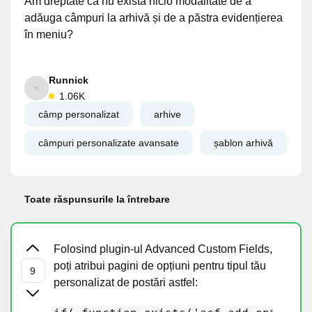
Am dreptate că nu există nicio modalitate de a
adăuga câmpuri la arhivă și de a păstra evidențierea
în meniu?
Runnick
1.06K
câmp personalizat
arhive
câmpuri personalizate avansate
șablon arhivă
Toate răspunsurile la întrebare
Folosind plugin-ul Advanced Custom Fields,
poți atribui pagini de opțiuni pentru tipul tău
personalizat de postări astfel: