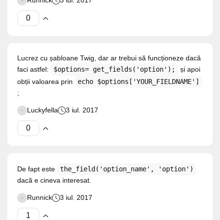
Runnick
3 iul. 2017
Lucrez cu șabloane Twig, dar ar trebui să funcționeze dacă
faci astfel:
$options= get_fields('option');
și apoi
obții valoarea prin
echo $options['YOUR_FIELDNAME']
;
Luckyfella
3 iul. 2017
De fapt este
the_field('option_name', 'option')
dacă e cineva interesat.
Runnick
3 iul. 2017