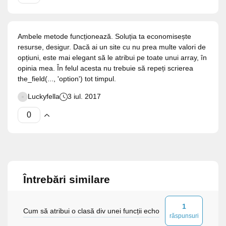
Ambele metode funcționează. Soluția ta economisește
resurse, desigur. Dacă ai un site cu nu prea multe valori de
opțiuni, este mai elegant să le atribui pe toate unui array, în
opinia mea. În felul acesta nu trebuie să repeți scrierea
the_field(..., 'option') tot timpul.
Luckyfella
3 iul. 2017
Întrebări similare
1
Cum să atribui o clasă div unei funcții echo
răspunsuri