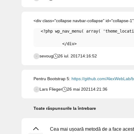
<div class="collapse navbar-collapse" id="collapse-1
<?php
wp_nav_menu
( 
array
( 
'theme_locati
</
div
>
sevoug
26 iul. 2017
14:16:52
Pentru Bootstrap 5:
https://github.com/AlexWebLab/
Lars Flieger
26 mai 2021
14:21:36
Toate răspunsurile la întrebare
Cea mai ușoară metodă de a face acest lu