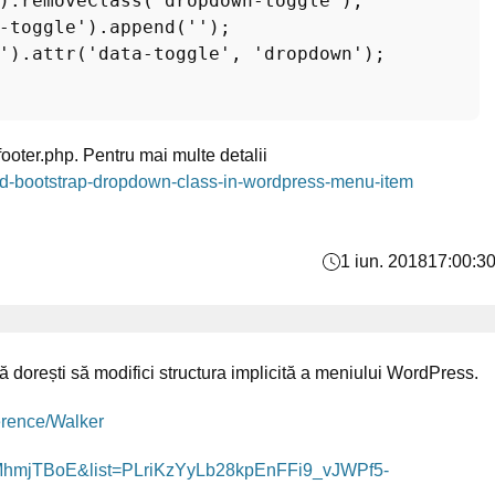
).removeClass("dropdown-toggle"); 

-toggle').append('');

').attr('data-toggle', 'dropdown');

u footer.php. Pentru mai multe detalii
dd-bootstrap-dropdown-class-in-wordpress-menu-item
1 iun. 2018
17:00:3
dorești să modifici structura implicită a meniului WordPress.
erence/Walker
TMhmjTBoE&list=PLriKzYyLb28kpEnFFi9_vJWPf5-