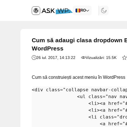
RO
Cum să adaugi clasa dropdown Bo
WordPress
26 iul. 2017
, 14:13:22
Vizualizări:
15.5K
Cum să construiești acest meniu în WordPress
<
div
class
=
"collapse navbar-colla
<
ul
class
=
"nav na
<
li
>
<
a
href
=
"
<
li
>
<
a
href
=
"
<
li
class
=
"dr
<
a
href
=
"