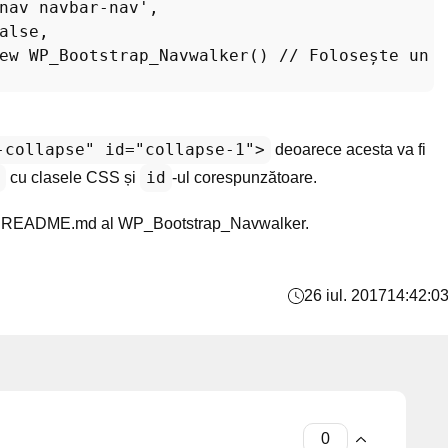
nav navbar-nav'
,

alse
,

ew
WP_Bootstrap_Navwalker
() 
// Folosește un 
-collapse" id="collapse-1">
deoarece acesta va fi
id
cu clasele CSS și
-ul corespunzătoare.
erul README.md al WP_Bootstrap_Navwalker.
26 iul. 2017
14:42:0