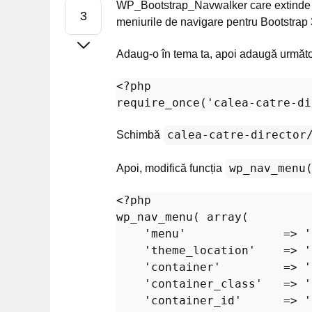
WP_Bootstrap_Navwalker care extinde 
meniurile de navigare pentru Bootstrap
Adaug-o în tema ta, apoi adaugă următ
<?php
require_once
(
'calea-catre-di
calea-catre-director
Schimbă
wp_nav_menu
Apoi, modifică funcția
<?php
wp_nav_menu
( 
array
(

'menu'
              => 
'
'theme_location'
    => 
'
'container'
         => 
'
'container_class'
   => 
'
'container_id'
      => 
'