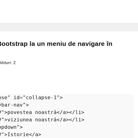
otstrap la un meniu de navigare în
Voturi:
2
pse"
id
=
"collapse-1"
>
vbar-nav"
>
#"
>
povestea noastră
</
a
>
</
li
>
#"
>
viziunea noastră
</
a
>
</
li
>
opdown"
>
#"
>
Istorie
</
a
>