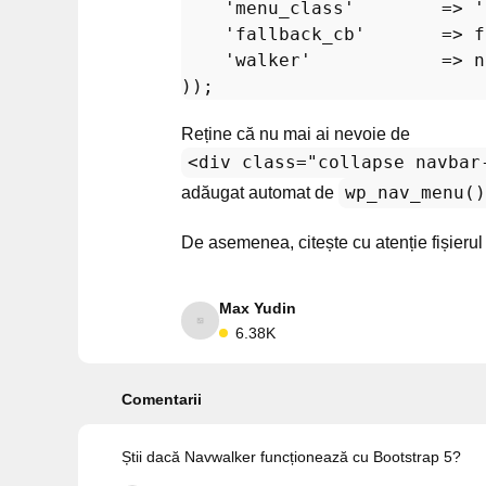
'menu_class'
        => 
'
'fallback_cb'
       => 
f
'walker'
            => 
n
Reține că nu mai ai nevoie de
<div class="collapse navbar
wp_nav_menu()
adăugat automat de
De asemenea, citește cu atenție fiși
Max Yudin
6.38K
Comentarii
Știi dacă Navwalker funcționează cu Bootstrap 5?