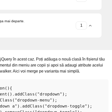
șa mai departe.
 jQuery în acest caz. Poți adăuga o nouă clasă în fișierul tău
mentul din meniu are copii și apoi să adaugi atribute acelui
 walker. Aici voi merge pe varianta mai simplă.
on(){

ent().addClass("dropdown");

Class("dropdown-menu");

down a").addClass("dropdown-toggle");
