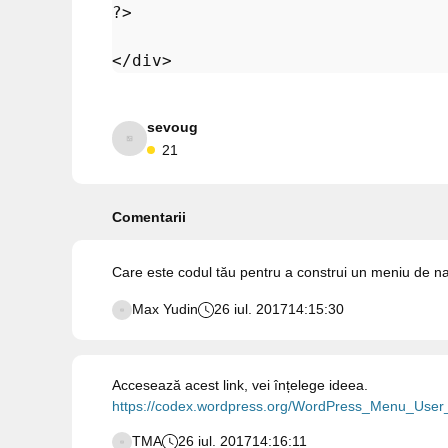
?>
</
div
>
sevoug
21
Comentarii
Care este codul tău pentru a construi un meniu de n
Max Yudin
26 iul. 2017
14:15:30
Accesează acest link, vei înțelege ideea.
https://codex.wordpress.org/WordPress_Menu_User
TMA
26 iul. 2017
14:16:11