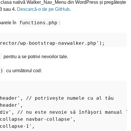
clasa nativă Walker_Nav_Menu din WordPress și pregătește
 3 sau 4.
Descarcă-o de pe GitHub
.
functions.php
oarele în
:
rector/wp-bootstrap-navwalker.php'
/
pentru a se potrivi nevoilor tale.
()
cu următorul cod:
header'
, // potrivește numele cu al tău

header'
,

div'
, // nu este nevoie să înfășori manual `w
collapse navbar-collapse'
,

collapse-1'
,
