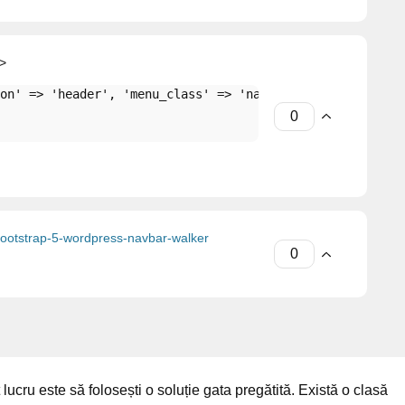
">
on'
 => 
'header'
, 
'menu_class'
 => 
'nav navbar-nav'
, 
'fall
bootstrap-5-wordpress-navbar-walker
cru este să folosești o soluție gata pregătită. Există o clasă