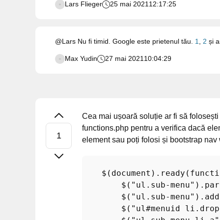
Lars Flieger
25 mai 2021
12:17:25
@Lars Nu fi timid. Google este prietenul tău.
1
,
2
și a
Max Yudin
27 mai 2021
10:04:29
Cea mai ușoară soluție ar fi să folosești
functions.php pentru a verifica dacă ele
element sau poți folosi și bootstrap nav
    $(document).ready(functi
        $("ul.sub-menu").par
        $("ul.sub-menu").add
        $("ul#menuid li.drop