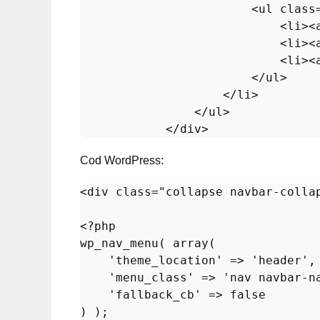
<
ul
class
<
li
>
<
<
li
>
<
<
li
>
<
</
ul
>
</
li
>
</
ul
>
</
div
>
Cod WordPress:
<
div
class
=
"collapse navbar-colla
<?php
wp_nav_menu
( 
array
(

'theme_location'
 => 
'header'
,

'menu_class'
 => 
'nav navbar-n
'fallback_cb'
 => 
false