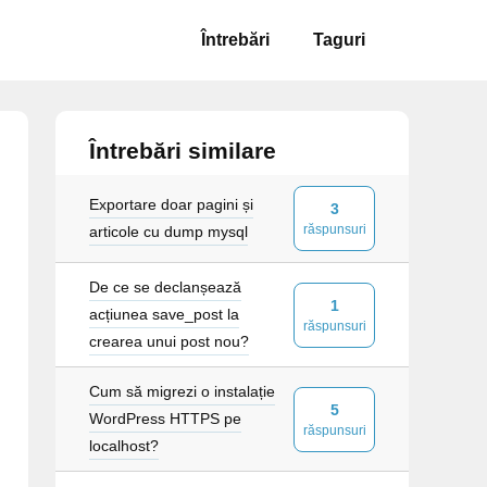
Întrebări
Taguri
Întrebări similare
Exportare doar pagini și
3
răspunsuri
articole cu dump mysql
De ce se declanșează
1
acțiunea save_post la
răspunsuri
crearea unui post nou?
Cum să migrezi o instalație
5
WordPress HTTPS pe
răspunsuri
localhost?