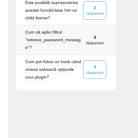
Este posibilă suprascrierea
2
acestei funcții/clase într-un
răspunsuri
child theme?
Cum să aplici filtrul
3
"retrieve_password_messag
răspunsuri
e"?
Cum pot folosi un hook când
3
cineva salvează opțiunile
răspunsuri
unui plugin?