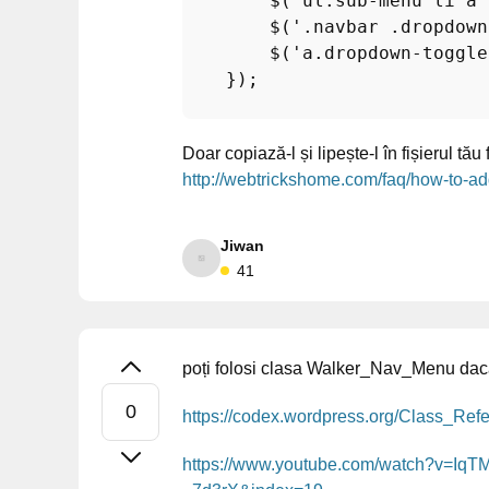
        $("ul.sub-menu li a"
        $('.navbar .dropdown
        $('a.dropdown-toggle
    });

Doar copiază-l și lipește-l în fișierul tă
http://webtrickshome.com/faq/how-to-a
Jiwan
41
poți folosi clasa Walker_Nav_Menu dacă 
https://codex.wordpress.org/Class_Ref
https://www.youtube.com/watch?v=Iq