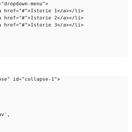
=
"dropdown-menu"
>
a
href
=
"#"
>
Istorie 1
</
a
>
</
li
>
a
href
=
"#"
>
Istorie 2
</
a
>
</
li
>
a
href
=
"#"
>
Istorie 3
</
a
>
</
li
>
pse"
id
=
"collapse-1"
>
av'
,
