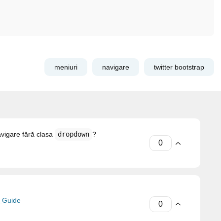
meniuri
navigare
twitter bootstrap
avigare fără clasa
dropdown
?
_Guide