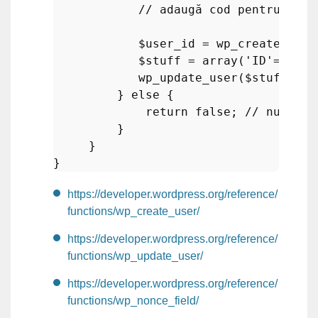
// adaugă cod pentru vali
$user_id
 = 
wp_create_user
$stuff
 = 
array
(
'ID'
=>
$use
wp_update_user
(
$stuff
) 
//
         } 
else
 {

return
false
; 
// numele 
         }

     }

https://developer.wordpress.org/reference/
functions/wp_create_user/
https://developer.wordpress.org/reference/
functions/wp_update_user/
https://developer.wordpress.org/reference/
functions/wp_nonce_field/