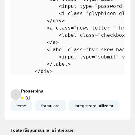
<
input
type
=
"password"
pl
<
i
class
=
"glyphicon glyph
</
div
>
<
a
class
=
"news-letter "
href
=
<
label
class
=
"checkbox1"
>
</
a
>
<
label
class
=
"hvr-skew-backwa
<
input
type
=
"submit"
valu
</
label
>
</
div
>
Proserpina
31
teme
formulare
inregistrare utilizator
Toate răspunsurile la întrebare