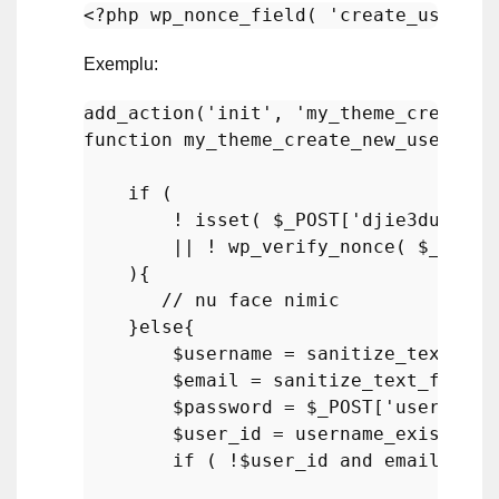
<?php
wp_nonce_field
( 
'create_user_fo
Exemplu:
add_action
(
'init'
, 
'my_theme_create_n
function
my_theme_create_new_user
(
)
{

if
 ( 

        ! 
isset
( 
$_POST
[
'djie3duhb3ed
        || ! 
wp_verify_nonce
( 
$_POST
[
    ){

// nu face nimic
    }
else
{

$username
 = 
sanitize_text_fie
$email
 = 
sanitize_text_field
(
$password
 = 
$_POST
[
'user_pass
$user_id
 = 
username_exists
( 
$
if
 ( !
$user_id
and
email_exis