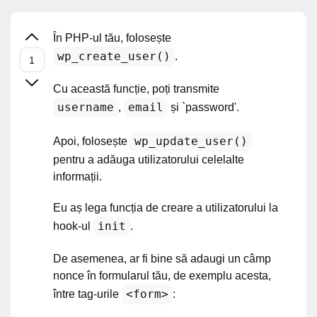
În PHP-ul tău, folosește
wp_create_user()
.
Cu această funcție, poți transmite
username
email
,
și `password'.
wp_update_user()
Apoi, folosește
pentru a adăuga utilizatorului celelalte
informații.
Eu aș lega funcția de creare a utilizatorului la
init
hook-ul
.
De asemenea, ar fi bine să adaugi un câmp
nonce în formularul tău, de exemplu acesta,
<form>
între tag-urile
: