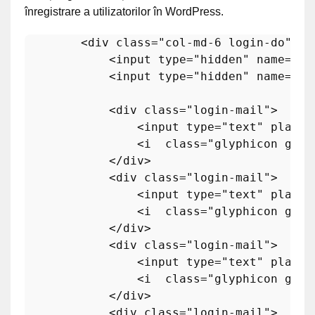
înregistrare a utilizatorilor în WordPress.
<
div
class
=
"col-md-6 login-do"
>
<
input
type
=
"hidden"
name
=
"ac
<
input
type
=
"hidden"
name
=
"da
<
div
class
=
"login-mail"
>
<
input
type
=
"text"
placeh
<
i
class
=
"glyphicon glyp
</
div
>
<
div
class
=
"login-mail"
>
<
input
type
=
"text"
placeh
<
i
class
=
"glyphicon glyp
</
div
>
<
div
class
=
"login-mail"
>
<
input
type
=
"text"
placeh
<
i
class
=
"glyphicon glyp
</
div
>
<
div
class
=
"login-mail"
>