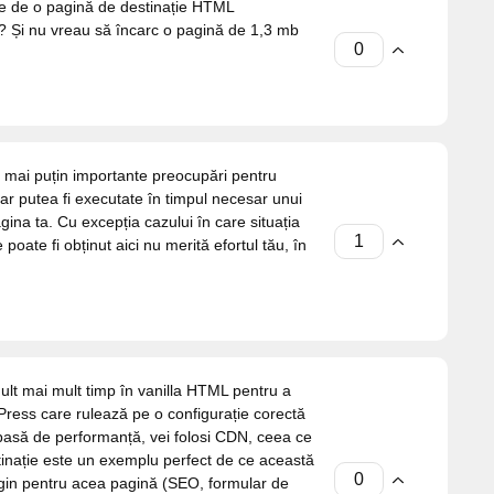
ie de o pagină de destinație HTML
ă? Și nu vreau să încarc o pagină de 1,3 mb
e mai puțin importante preocupări pentru
 ar putea fi executate în timpul necesar unui
ina ta. Cu excepția cazului în care situația
poate fi obținut aici nu merită efortul tău, în
ult mai mult timp în vanilla HTML pentru a
ress care rulează pe o configurație corectă
 pasă de performanță, vei folosi CDN, ceea ce
inație este un exemplu perfect de ce această
lugin pentru acea pagină (SEO, formular de