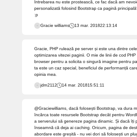
Întrebarea nu este prostească, ce fac dacă am nevo
personalizată folosind Bootstrap ca pagină principal
:p
Gracie williams
13 mar. 2018
22:13:14
Gracie, PHP rulează pe server și este una dintre cel
optimizarea vitezei paginii. O mie de linii de cod PHP
browser pentru a solicita o singură imagine pentru pag
ta este un caz special, beneficiul de performanță care 
opinia mea.
jdm2112
14 mar. 2018
15:51:11
@Graciewilliams, dacă folosești Bootstrap, va dura m
încărca toate resursele Bootstrap decât pentru WordP
a serverului să genereze pagina dinamic. Și dacă îți
înseamnă că deja ai caching. Oricum, pagina de dest
abordare este greșită - nu vei dori să folosești un p