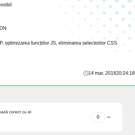
osibil
 CDN
WP, optimizarea funcțiilor JS, eliminarea selectorilor CSS
14 mar. 2018
20:24:18
ază corect cu el.