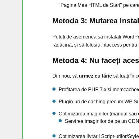
"Pagina Mea HTML de Start" pe care 
Metoda 3: Mutarea Insta
Puteți de asemenea să instalați WordPre
rădăcină, și să folosiți .htaccess pentru
Metoda 4: Nu faceți aces
Din nou, vă
urmez cu tărie
să luați în 
Profitarea de PHP 7.x și memcache/
Plugin-uri de caching precum WP S
Optimizarea imaginilor (manual sa
Servirea imaginilor de pe un CD
Optimizarea livrării Script-urilor/St