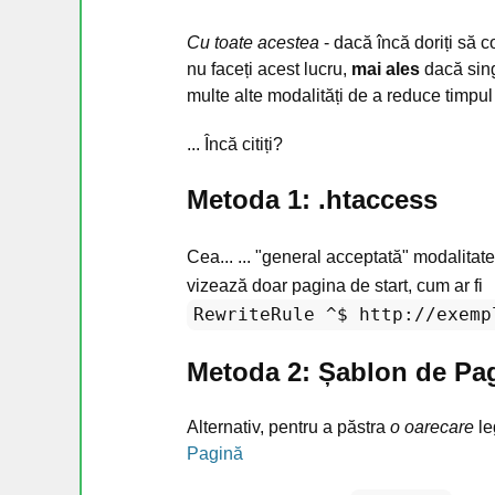
Cu toate acestea
- dacă încă doriți să c
nu faceți acest lucru,
mai ales
dacă sing
multe alte modalități de a reduce timpul
... Încă citiți?
Metoda 1: .htaccess
Cea... ... "general acceptată" modalitat
vizează doar pagina de start, cum ar fi
RewriteRule ^$ http://exemp
Metoda 2: Șablon de Pa
Alternativ, pentru a păstra
o oarecare
le
Pagină