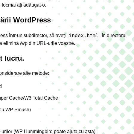
tocmai ați adăugat-o.
lării WordPress
index.html
ss într-un subdirector, să aveți
în directorul
 a elimina /wp din URL-urile voastre.
t lucru.
considerare alte metode:
d
uper Cache/W3 Total Cache
u cu WP Smush)
N
yle-urilor (WP Hummingbird poate ajuta cu asta):