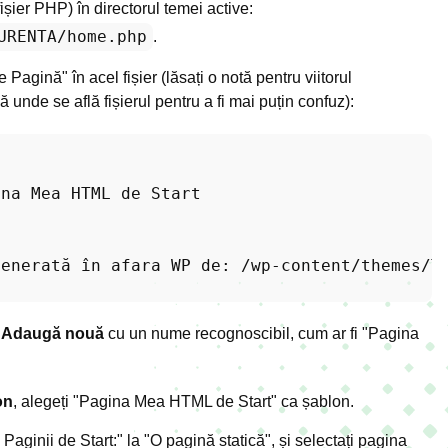
fișier PHP) în directorul temei active:
URENTA/home.php
.
Pagină" în acel fișier (lăsați o notă pentru viitorul
ă unde se află fișierul pentru a fi mai puțin confuz):
na Mea HTML de Start

enerată în afara WP de: /wp-content/themes/TE
>
Adaugă nouă
cu un nume recognoscibil, cum ar fi "Pagina
on
, alegeți "Pagina Mea HTML de Start" ca șablon.
Paginii de Start:" la "O pagină statică", și selectați pagina