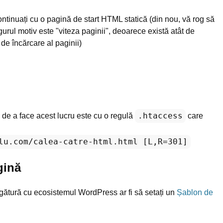
ontinuați cu o pagină de start HTML statică (din nou, vă rog să
urul motiv este "viteza paginii", deoarece există atât de
 de încărcare al paginii)
.htaccess
e de a face acest lucru este cu o regulă
care
lu.com/calea-catre-html.html [L,R=301]
gină
gătură cu ecosistemul WordPress ar fi să setați un
Șablon de