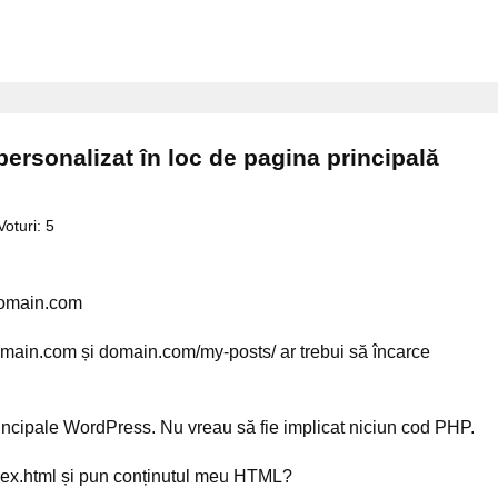
ersonalizat în loc de pagina principală
Voturi:
5
 domain.com
omain.com și domain.com/my-posts/ ar trebui să încarce
rincipale WordPress. Nu vreau să fie implicat niciun cod PHP.
dex.html și pun conținutul meu HTML?