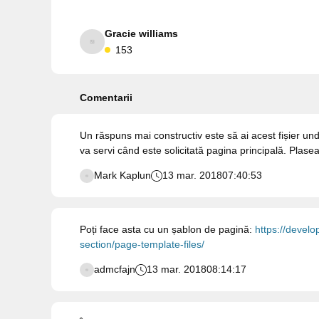
Gracie williams
153
Comentarii
Un răspuns mai constructiv este să ai acest fișier und
va servi când este solicitată pagina principală. Plas
Mark Kaplun
13 mar. 2018
07:40:53
Poți face asta cu un șablon de pagină:
https://develo
section/page-template-files/
admcfajn
13 mar. 2018
08:14:17