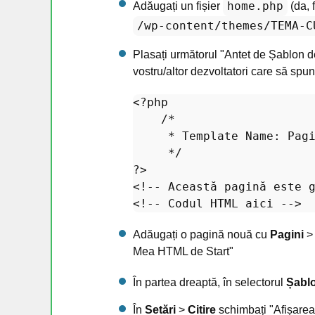
home.php
Adăugați un fișier
(da, 
/wp-content/themes/TEMA-C
Plasați următorul "Antet de Șablon de 
vostru/altor dezvoltatori care să spun
<?php
/*

     * Template Name: Pagi
     */
?>
<!-- Această pagină este g
Adăugați o pagină nouă cu
Pagini
Mea HTML de Start"
În partea dreaptă, în selectorul
Șabl
În
Setări
>
Citire
schimbați "Afișarea 