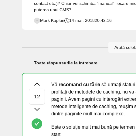
contact etc.)? Chiar vei schimba "manual" fiecare mic 
puterea unui CMS?
Mark Kaplun
14 mar. 2018
20:42:16
Arată celel
Toate răspunsurile la întrebare
Vă
recomand cu tărie
să urmați sfaturi
profitați de metodele de caching, nu va
paginii. Avem pagini cu interogări extr
metode inteligente de caching, reușim 
dintre paginile mult mai complexe.
Este o soluție mult mai bună pe termen 
start.