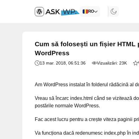
RO
Cum să folosești un fișier HTML p
WordPress
13 mar. 2018
, 06:51:36
Vizualizări:
23K
Am WordPress instalat în folderul rădăcină al
Vreau să încarc index.html când se vizitează d
postările normale WordPress.
Fac acest lucru pentru a crește viteza paginii p
Va funcționa dacă redenumesc index.php în in