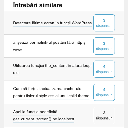
Întrebări similare
3
Detectare lățime ecran în funcții WordPress
răspunsuri
afișează permalink-ul postării fără http și
3
răspunsuri
www
Utilizarea funcției the_content în afara loop-
4
răspunsuri
ului
Cum să forțezi actualizarea cache-ului
4
răspunsuri
pentru fișierul style.css al unui child theme
Apel la funcția nedefinită
3
răspunsuri
get_current_screen() pe localhost