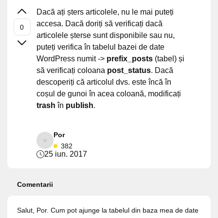
Dacă ați șters articolele, nu le mai puteți
accesa. Dacă doriți să verificați dacă
articolele șterse sunt disponibile sau nu,
puteți verifica în tabelul bazei de date
WordPress numit ->
prefix_posts
(tabel) și
să verificați coloana
post_status
. Dacă
descoperiți că articolul dvs. este încă în
coșul de gunoi în acea coloană, modificați
trash
în
publish
.
Por
382
25 iun. 2017
Comentarii
Salut, Por. Cum pot ajunge la tabelul din baza mea de date