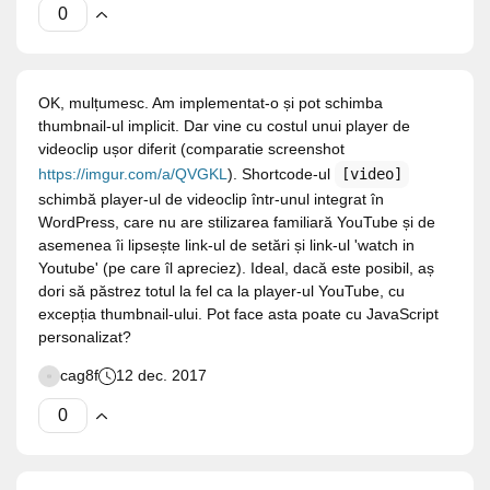
OK, mulțumesc. Am implementat-o și pot schimba
thumbnail-ul implicit. Dar vine cu costul unui player de
videoclip ușor diferit (comparatie screenshot
https://imgur.com/a/QVGKL
). Shortcode-ul
[video]
schimbă player-ul de videoclip într-unul integrat în
WordPress, care nu are stilizarea familiară YouTube și de
asemenea îi lipsește link-ul de setări și link-ul 'watch in
Youtube' (pe care îl apreciez). Ideal, dacă este posibil, aș
dori să păstrez totul la fel ca la player-ul YouTube, cu
excepția thumbnail-ului. Pot face asta poate cu JavaScript
personalizat?
cag8f
12 dec. 2017