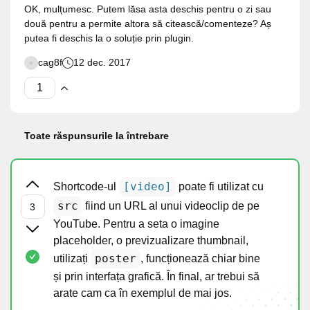
OK, mulțumesc. Putem lăsa asta deschis pentru o zi sau
două pentru a permite altora să citească/comenteze? Aș
putea fi deschis la o soluție prin plugin.
cag8f
12 dec. 2017
Toate răspunsurile la întrebare
[video]
Shortcode-ul
poate fi utilizat cu
src
fiind un URL al unui videoclip de pe
YouTube. Pentru a seta o imagine
placeholder, o previzualizare thumbnail,
poster
utilizați
, funcționează chiar bine
și prin interfața grafică. În final, ar trebui să
arate cam ca în exemplul de mai jos.