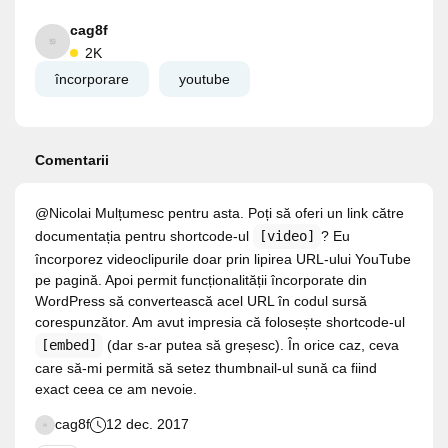
cag8f
2K
încorporare
youtube
Comentarii
@Nicolai Mulțumesc pentru asta. Poți să oferi un link către
documentația pentru shortcode-ul
[video]
? Eu
încorporez videoclipurile doar prin lipirea URL-ului YouTube
pe pagină. Apoi permit funcționalității încorporate din
WordPress să convertească acel URL în codul sursă
corespunzător. Am avut impresia că folosește shortcode-ul
[embed]
(dar s-ar putea să greșesc). În orice caz, ceva
care să-mi permită să setez thumbnail-ul sună ca fiind
exact ceea ce am nevoie.
cag8f
12 dec. 2017