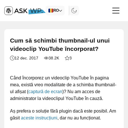
RO
Cum să schimbi thumbnail-ul unui
videoclip YouTube încorporat?
12 dec. 2017
38.2K
3
Când încorporez un videoclip YouTube în pagina
mea, există vreo modalitate de a schimba thumbnail-
ul afișat (
captură de ecran
)? Nu am acces de
administrator la videoclipul YouTube în cauză.
Aș prefera o soluție fără plugin dacă este posibil. Am
găsit
aceste instrucțiuni
, dar nu au funcționat.