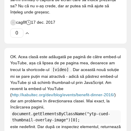
sa? Nu că nu v-aș crede, dar ar putea să mă ajute să
înțeleg unde greșesc.
cag8f
17 dec. 2017
OK. Acea clasă este adăugată pe pagină de către embed-ul
YouTube, așa că lipsea de pe pagina mea, deoarece am
trecut la shortcode-ul
[video]
. Dar această nouă soluție
mi se pare puțin mai atractivă - adică să păstrez embed-ul
YouTube și să schimb thumbnail-ul prin JavaScript. Am
revenit la embed-ul YouTube
(
http://kabultec.org/dev/blog/events/benefit-dinner-2016/
)
dar am probleme în direcționarea clasei. Mai exact, la
încărcarea paginii,
document.getElementsByClassName("ytp-cued-
thumbnail-overlay-image")[0];
este nedefinit. Dar după ce inspectez elementul, returnează