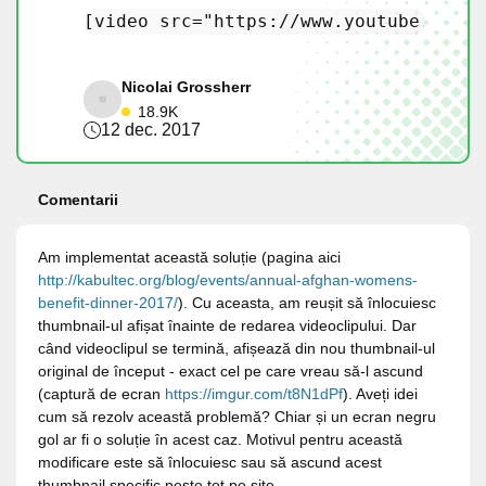
[
video src=
"https://www.youtube.com/w
Nicolai Grossherr
18.9K
12 dec. 2017
Comentarii
Am implementat această soluție (pagina aici
http://kabultec.org/blog/events/annual-afghan-womens-
benefit-dinner-2017/
). Cu aceasta, am reușit să înlocuiesc
thumbnail-ul afișat înainte de redarea videoclipului. Dar
când videoclipul se termină, afișează din nou thumbnail-ul
original de început - exact cel pe care vreau să-l ascund
(captură de ecran
https://imgur.com/t8N1dPf
). Aveți idei
cum să rezolv această problemă? Chiar și un ecran negru
gol ar fi o soluție în acest caz. Motivul pentru această
modificare este să înlocuiesc sau să ascund acest
thumbnail specific peste tot pe site.