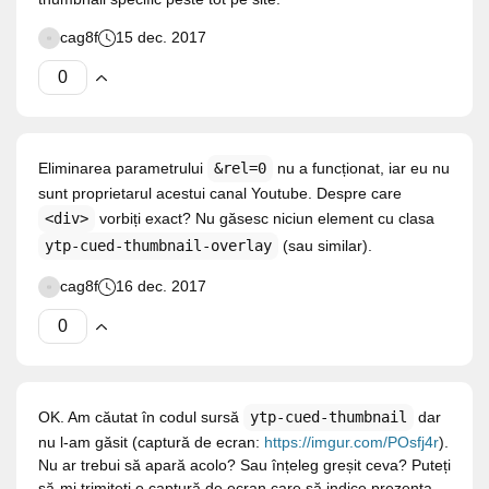
cag8f
15 dec. 2017
Eliminarea parametrului
&rel=0
nu a funcționat, iar eu nu
sunt proprietarul acestui canal Youtube. Despre care
<div>
vorbiți exact? Nu găsesc niciun element cu clasa
ytp-cued-thumbnail-overlay
(sau similar).
cag8f
16 dec. 2017
OK. Am căutat în codul sursă
ytp-cued-thumbnail
dar
nu l-am găsit (captură de ecran:
https://imgur.com/POsfj4r
).
Nu ar trebui să apară acolo? Sau înțeleg greșit ceva? Puteți
să-mi trimiteți o captură de ecran care să indice prezența