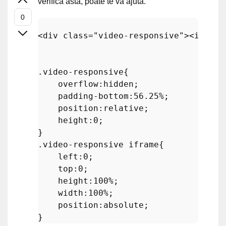
verifică asta, poate te va ajuta.
<
div
 class="
video
-responsive"><
iframe
.video-responsive
{

overflow
:hidden;

padding-bottom
:
56.25%
;

position
:relative;

height
:
0
;

.video-responsive
iframe
{

left
:
0
;

top
:
0
;

height
:
100%
;

width
:
100%
;

position
:absolute;
