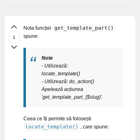
get_template_part()
Nota funcției
spune:
Note
- Utilizează:
locate_template()
- Utilizează: do_action()
Apelează acțiunea
'get_template_part_{$slug}'.
Ceea ce îți permite să folosești
locate_template()
, care spune: