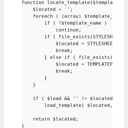
function
locate_template
(
$template_na
$located
 = 
''
;

foreach
 ( (
array
) 
$template_names
if
 ( !
$template_name
 )

continue
;

if
 ( 
file_exists
(STYLESHEETPA
$located
 = STYLESHEETPATH
break
;

        } 
else
if
 ( 
file_exists
(TEMPL
$located
 = TEMPLATEPATH .
break
;

        }

    }

if
 ( 
$load
 && 
''
 != 
$located
 )

load_template
( 
$located
, 
$req
return
$located
;
