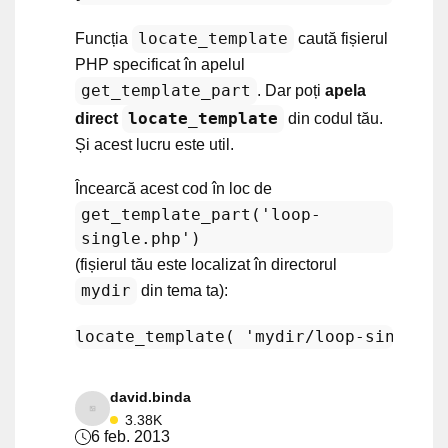
locate_template
Funcția
caută fișierul
PHP specificat în apelul
get_template_part
. Dar poți
apela
locate_template
direct
din codul tău.
Și acest lucru este util.
Încearcă acest cod în loc de
get_template_part('loop-
single.php')
(fișierul tău este localizat în directorul
mydir
din tema ta):
locate_template
( 
'mydir/loop-single.p
david.binda
3.38K
6 feb. 2013