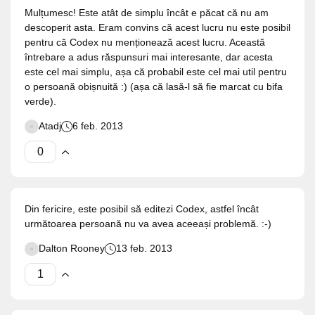
Mulțumesc! Este atât de simplu încât e păcat că nu am
descoperit asta. Eram convins că acest lucru nu este posibil
pentru că Codex nu menționează acest lucru. Această
întrebare a adus răspunsuri mai interesante, dar acesta
este cel mai simplu, așa că probabil este cel mai util pentru
o persoană obișnuită :) (așa că lasă-l să fie marcat cu bifa
verde).
Atadj
6 feb. 2013
Din fericire, este posibil să editezi Codex, astfel încât
următoarea persoană nu va avea aceeași problemă. :-)
Dalton Rooney
13 feb. 2013