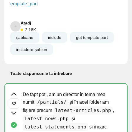
emplate_part
Atadj
2.18K
șabloane
include
get template part
includere-șablon
Toate răspunsurile la întrebare
De fapt poți, am un director în tema mea
/partials/
numit
și în acel folder am
latest-articles.php
fișiere precum
,
latest-news.php
și
latest-statements.php
și încarc