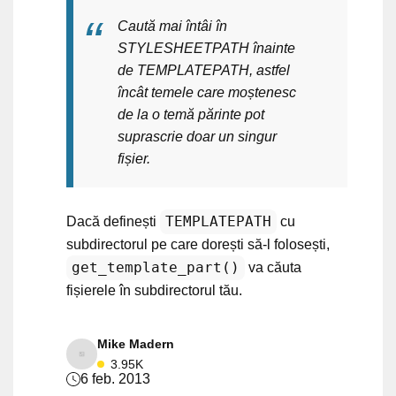
Caută mai întâi în
STYLESHEETPATH înainte
de TEMPLATEPATH, astfel
încât temele care moștenesc
de la o temă părinte pot
suprascrie doar un singur
fișier.
TEMPLATEPATH
Dacă definești
cu
subdirectorul pe care dorești să-l folosești,
get_template_part()
va căuta
fișierele în subdirectorul tău.
Mike Madern
3.95K
6 feb. 2013