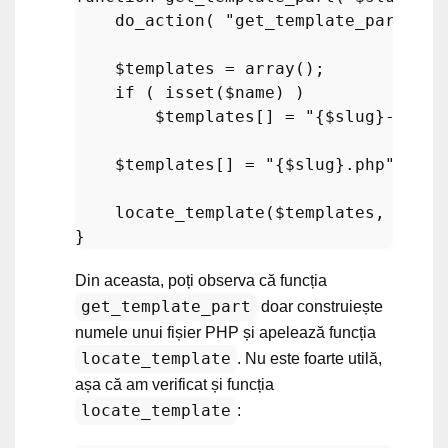
do_action
( 
"get_template_part_
{$s
$templates
 = 
array
();

if
 ( 
isset
(
$name
) )

$templates
[] = 
"
{$slug}
-
{$nam
$templates
[] = 
"
{$slug}
.php"
;

locate_template
(
$templates
, 
true
,
Din aceasta, poți observa că funcția
get_template_part
doar construiește
numele unui fișier PHP și apelează funcția
locate_template
. Nu este foarte utilă,
așa că am verificat și funcția
locate_template
: