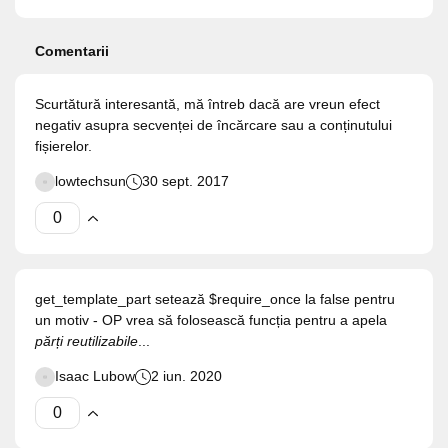
Comentarii
Scurtătură interesantă, mă întreb dacă are vreun efect
negativ asupra secvenței de încărcare sau a conținutului
fișierelor.
lowtechsun
30 sept. 2017
get_template_part setează $require_once la false pentru
un motiv - OP vrea să folosească funcția pentru a apela
părți reutilizabile
...
Isaac Lubow
2 iun. 2020