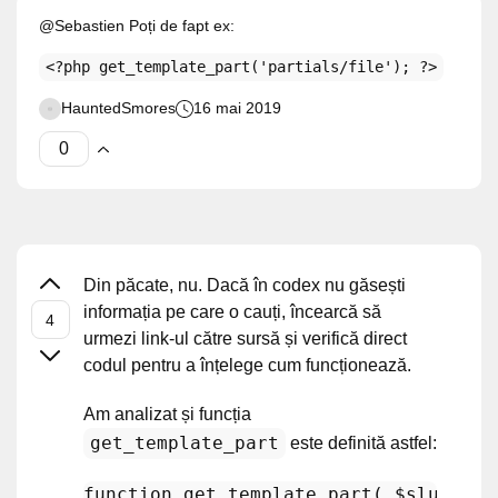
@Sebastien Poți de fapt ex:
<?php get_template_part('partials/file'); ?>
HauntedSmores
16 mai 2019
Din păcate, nu. Dacă în codex nu găsești
informația pe care o cauți, încearcă să
urmezi link-ul către sursă și verifică direct
codul pentru a înțelege cum funcționează.
Am analizat și funcția
get_template_part
este definită astfel:
function
get_template_part
(
$slug
, 
$n