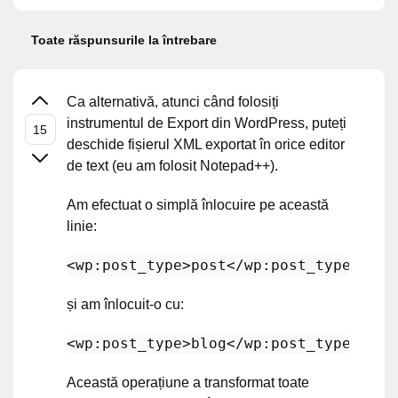
Toate răspunsurile la întrebare
Ca alternativă, atunci când folosiți
instrumentul de Export din WordPress, puteți
deschide fișierul XML exportat în orice editor
de text (eu am folosit Notepad++).
Am efectuat o simplă înlocuire pe această
linie:
<
wp:post_type
>
post
</
wp:post_type
>
și am înlocuit-o cu:
<
wp:post_type
>
blog
</
wp:post_type
>
Această operațiune a transformat toate