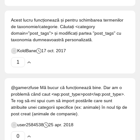
Acest lucru funcționează și pentru schimbarea termenilor
de taxonomie/categorie. Căutați <category
domain="post_tags"> și modificați partea "post_tags" cu
taxonomia dumneavoastră personalizată.
KoldBane
17 oct. 2017
@gamerzfuse Mă bucur că funcționează bine. Dar am o
problemă când caut <wp:post_type>post</wp:post_type>.
Te rog să-mi spui cum să import postările care sunt
atribuite unei categorii specifice (ex: animale) în noul tip de
post creat (animale de companie).
user2584538
25 apr. 2018