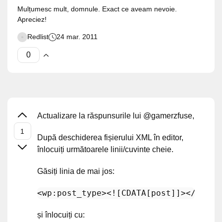
Mulțumesc mult, domnule. Exact ce aveam nevoie.
Apreciez!
Redlist
24 mar. 2011
Actualizare la răspunsurile lui @gamerzfuse,
După deschiderea fișierului XML în editor,
înlocuiți următoarele linii/cuvinte cheie.
Găsiți linia de mai jos:
<
wp:post_type
>
<![CDATA[post]]>
</
wp:po
și înlocuiți cu: