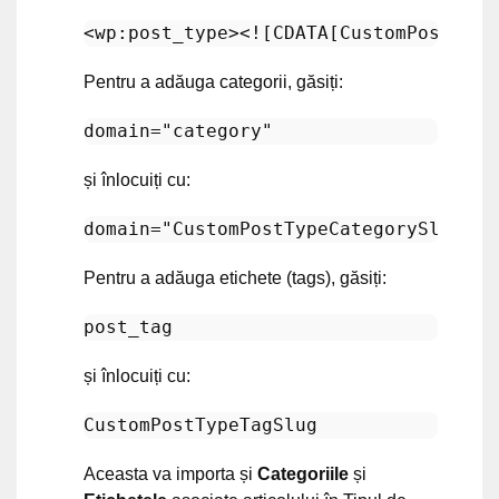
<
wp:post_type
>
<![CDATA[CustomPostType
Pentru a adăuga categorii, găsiți:
domain
=
"category"
și înlocuiți cu:
domain
=
"CustomPostTypeCategorySlug"
Pentru a adăuga etichete (tags), găsiți:
și înlocuiți cu:
Aceasta va importa și
Categoriile
și