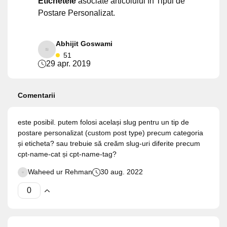
Etichetele
asociate articolului în Tipul de
Postare Personalizat.
Abhijit Goswami
51
29 apr. 2019
Comentarii
este posibil. putem folosi același slug pentru un tip de
postare personalizat (custom post type) precum categoria
și eticheta? sau trebuie să creăm slug-uri diferite precum
cpt-name-cat și cpt-name-tag?
Waheed ur Rehman
30 aug. 2022