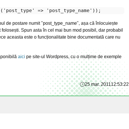
y
(
'post_type'
 => 
'post_type_name'
tipul de postare numit "post_type_name", așa că înlocuiește
t folosești. Spun asta în cel mai bun mod posibil, dar probabil
rece aceasta este o funcționalitate bine documentată care nu
sponibilă
aici
pe site-ul Wordpress, cu o mulțime de exemple
25 mar. 2011
12:53:22