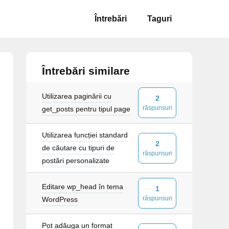
Întrebări
Taguri
Întrebări similare
Utilizarea paginării cu
2
răspunsuri
get_posts pentru tipul page
Utilizarea funcției standard
2
de căutare cu tipuri de
răspunsuri
postări personalizate
Editare wp_head în tema
1
răspunsuri
WordPress
Pot adăuga un format