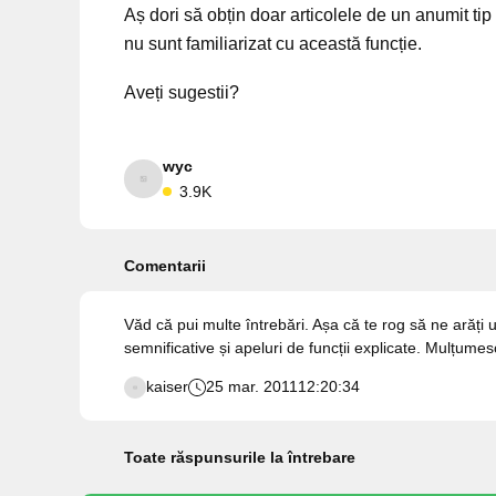
Aș dori să obțin doar articolele de un anumit tip
nu sunt familiarizat cu această funcție.
Aveți sugestii?
wyc
3.9K
Comentarii
Văd că pui multe întrebări. Așa că te rog să ne arăți 
semnificative și apeluri de funcții explicate. Mulțumes
kaiser
25 mar. 2011
12:20:34
Toate răspunsurile la întrebare