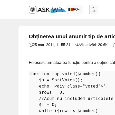
RO
Obținerea unui anumit tip de arti
25 mar. 2011
, 11:55:21
Vizualizări:
20.6K
Folosesc următoarea funcție pentru a obține câtev
function
top_voted
(
$number
)
{

$a
 = 
SortVotes
();

echo
'<div class="voted">'
;

$rows
 = 
0
;

//Acum nu includem articolele
$i
 = 
0
;

while
 (
$rows
 < 
$number
) {
