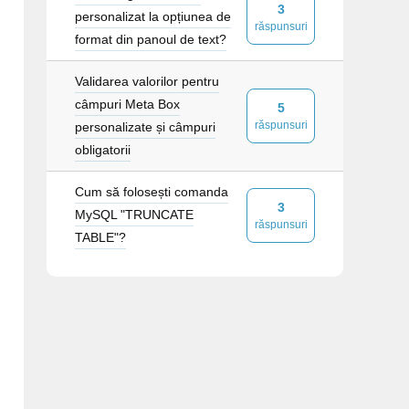
3
personalizat la opțiunea de
răspunsuri
format din panoul de text?
Validarea valorilor pentru
câmpuri Meta Box
5
; font-weight: bold;">'
.
$a
[
1
][
$i
][
0
].
' </div>
răspunsuri
personalizate și câmpuri
; font-weight: bold;">'
.
$a
[
1
][
$i
][
0
].
' </div>
obligatorii
Cum să folosești comanda
3
MySQL "TRUNCATE
răspunsuri
TABLE"?