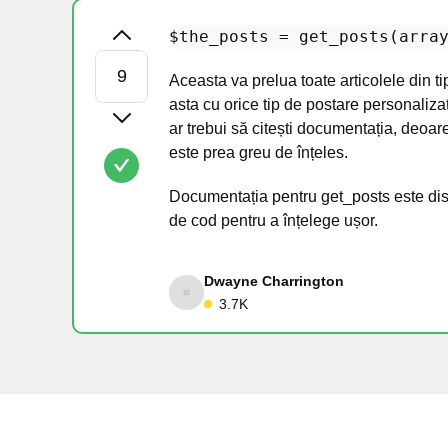
$the_posts
 = 
get_posts
(
arra
Aceasta va prelua toate articolele din 
asta cu orice tip de postare personaliza
ar trebui să citești documentația, deoa
este prea greu de înțeles.
Documentația pentru get_posts este di
de cod pentru a înțelege ușor.
Dwayne Charrington
3.7K