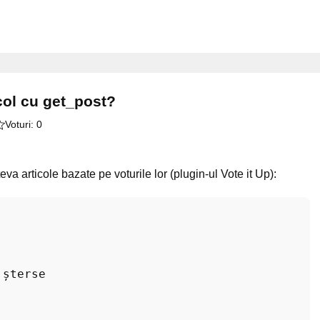
col cu get_post?
Voturi:
0
a articole bazate pe voturile lor (plugin-ul Vote it Up):
 șterse