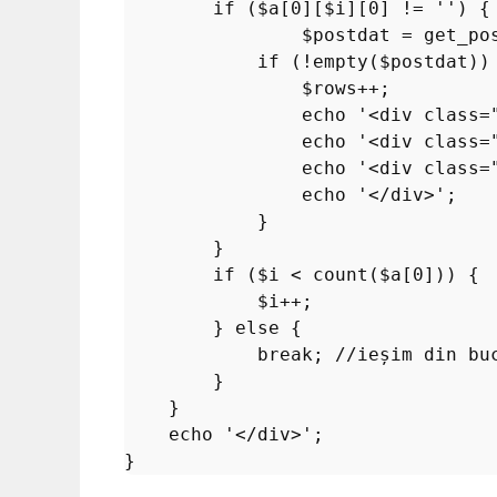
if
 (
$a
[
0
][
$i
][
0
] != 
''
) {

$postdat
 = 
get_po
if
 (!
empty
(
$postdat
)) 
$rows
++;

echo
'<div class=
echo
'<div class=
echo
'<div class=
echo
'</div>'
;

            }

        }

if
 (
$i
 < 
count
(
$a
[
0
])) {

$i
++;

        } 
else
 {

break
; 
//ieșim din bu
        }

    }

echo
'</div>'
;
