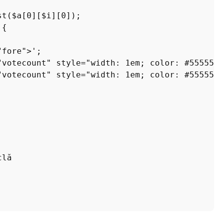
st
(
$a
[
0
][
$i
][
0
]);

{

"fore">'
;

"votecount" style="width: 1em; color: #555555
"votecount" style="width: 1em; color: #555555
clă