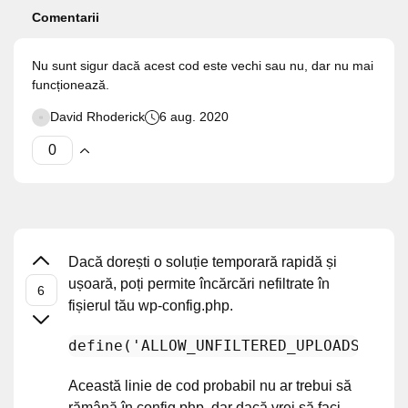
Comentarii
Nu sunt sigur dacă acest cod este vechi sau nu, dar nu mai
funcționează.
David Rhoderick
6 aug. 2020
Dacă dorești o soluție temporară rapidă și
ușoară, poți permite încărcări nefiltrate în
fișierul tău wp-config.php.
define
(
'ALLOW_UNFILTERED_UPLOADS'
, 
tr
Această linie de cod probabil nu ar trebui să
rămână în config.php, dar dacă vrei să faci