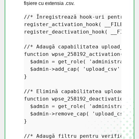
fișiere cu extensia .csv.
//* Înregistrează hook-uri pentru act
register_activation_hook
( 
__FILE__
 , 
register_deactivation_hook
( 
__FILE__
 
//* Adaugă capabilitatea upload_csv r
function
wpse_258192_activation
(
) 
{

$admin
 = 
get_role
( 
'administrator'
 
$admin
->
add_cap
( 
'upload_csv'
 );

}

//* Elimină capabilitatea upload_csv 
function
wpse_258192_deactivation
(
) 
{

$admin
 = 
get_role
( 
'administrator'
 
$admin
->
remove_cap
( 
'upload_csv'
 );

}

//* Adaugă filtru pentru verificarea 