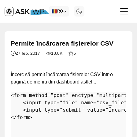
RO
Permite încărcarea fișierelor CSV
27 feb. 2017
18.8K
5
Încerc să permit încărcarea fișierelor CSV într-o
pagină de meniu din dashboard astfel...
<form method=
"post"
 enctype=
"multipart/fo
    <input type=
"file"
 name=
"csv_file"
 id
    <input type=
"submit"
 value=
"Încarcă"
 
</form>
