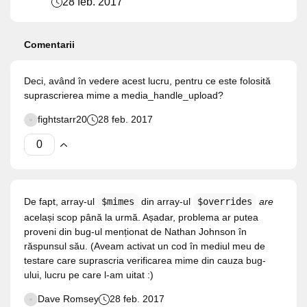
28 feb. 2017
Comentarii
Deci, având în vedere acest lucru, pentru ce este folosită
suprascrierea mime a media_handle_upload?
fightstarr20
28 feb. 2017
De fapt, array-ul
$mimes
din array-ul
$overrides
are
același scop până la urmă. Așadar, problema ar putea
proveni din bug-ul menționat de Nathan Johnson în
răspunsul său. (Aveam activat un cod în mediul meu de
testare care suprascria verificarea mime din cauza bug-
ului, lucru pe care l-am uitat :)
Dave Romsey
28 feb. 2017