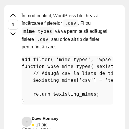
În mod implicit, WordPress blochează
.csv
încărcarea fișierelor
. Filtru
mime_types
vă va permite să adăugați
.csv
fișiere
sau orice alt tip de fișier
pentru încărcare:
add_filter
( 
'mime_types'
, 
'wpse_mime_
function
wpse_mime_types
(
$existing_m
// Adaugă csv la lista de tipuri 
$existing_mimes
[
'csv'
] = 
'text/cs
return
$existing_mimes
;

Dave Romsey
17.9K