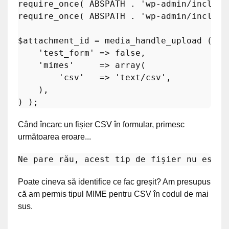
require_once
( ABSPATH . 
'wp-admin/include
require_once
( ABSPATH . 
'wp-admin/include
$attachment_id
 = 
media_handle_upload
 ( 
'c
'test_form'
 => 
false
,

'mimes'
     => 
array
(

'csv'
   => 
'text/csv'
,

    ),

Când încarc un fișier CSV în formular, primesc
următoarea eroare...
Ne pare rău, acest tip de 
fi
Poate cineva să identifice ce fac greșit? Am presupus
că am permis tipul MIME pentru CSV în codul de mai
sus.