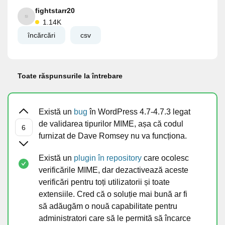
fightstarr20
1.14K
încărcări
csv
Toate răspunsurile la întrebare
Există un
bug
în WordPress 4.7-4.7.3 legat
de validarea tipurilor MIME, așa că codul
furnizat de Dave Romsey nu va funcționa.
Există un
plugin în repository
care ocolesc
verificările MIME, dar dezactivează aceste
verificări pentru toți utilizatorii și toate
extensiile. Cred că o soluție mai bună ar fi
să adăugăm o nouă capabilitate pentru
administratori care să le permită să încarce