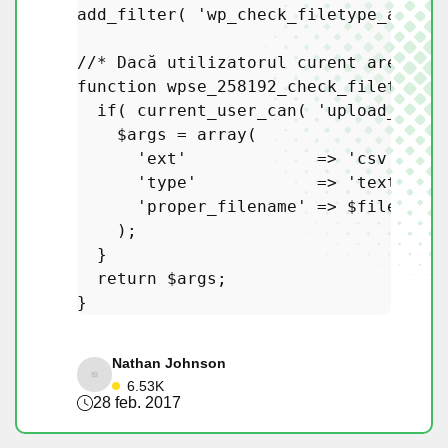
add_filter
( 
'wp_check_filetype_and_ex
//* Dacă utilizatorul curent are drep
function
wpse_258192_check_filetype_a
if
( 
current_user_can
( 
'upload_csv'
 
$args
 = 
array
(

'ext'
             => 
'csv'
,

'type'
            => 
'text/csv'
'proper_filename'
 => 
$filename
,

    );

  }

return
$args
;

Nathan Johnson
6.53K
28 feb. 2017