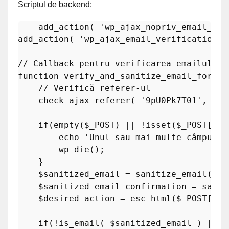
Scriptul de backend:
add_action
( 
'wp_ajax_nopriv_email_ver
add_action
( 
'wp_ajax_email_verification_f
// Callback pentru verificarea emailului
function
verify_and_sanitize_email_form
(
)
// Verifică referer-ul
check_ajax_referer
( 
'9pU0Pk7T01'
, 
'se
if
(
empty
(
$_POST
) || !
isset
(
$_POST
[
'rg
echo
'Unul sau mai multe câmpuri 
wp_die
();

    }

$sanitized_email
 = 
sanitize_email
( 
es
$sanitized_email_confirmation
 = 
sanit
$desired_action
 = 
esc_html
(
$_POST
[
'rg
if
(!
is_email
( 
$sanitized_email
 ) || !