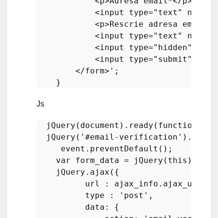
            <p>Adresă email*</p>

            <input type="text" name="
            <p>Rescrie adresa email*</
            <input type="text" name="
            <input type="hidden" name
            <input type="submit" value
        </form>'
;

Js
jQuery
(
document
).
ready
(
function
 (
) {
jQuery
(
'#email-verification'
).
submi
     event.
preventDefault
();

var
 form_data = 
jQuery
(
this
).
seri
    jQuery.
ajax
({

          url : ajax_info.
ajax_url
,

          type : 
'post'
,

data
: {
