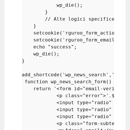
wp_die
();

        }

// Alte logici specifice univ
    }

setcookie
(
'rguroo_form_action'
,
$d
setcookie
(
'rguroo_form_email'
, 
$s
echo
"success"
;

wp_die
();

}

add_shortcode
(
'wp_news_search'
,
'wp_ne
function
wp_news_search_form
(
) 
{

return
'<form id="email-verificati
            <p class="error">'
.
$error
            <input type="radio" label
            <input type="radio" label
            <input type="radio" label
            <p class="form-subtext">*