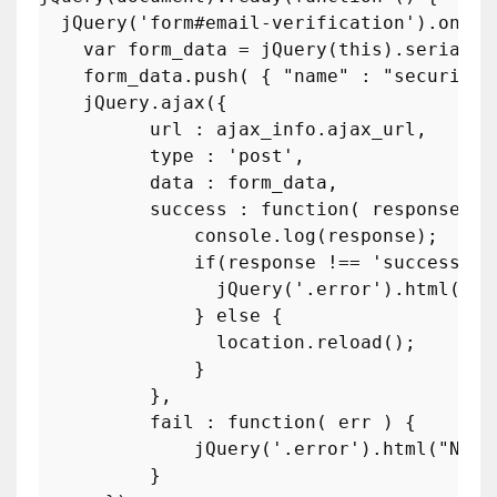
jQuery
(
'form#email-verification'
).
on
( 
'
var
 form_data = 
jQuery
(
this
).
serializ
    form_data.
push
( { 
"name"
 : 
"security"
    jQuery.
ajax
({

          url : ajax_info.
ajax_url
,

          type : 
'post'
,

          data : form_data,

          success : 
function
(
 response 
) {
console
.
log
(response);

if
(response !== 
'success'
) {
jQuery
(
'.error'
).
html
(res
              } 
else
 {

                location.
reload
();

              }

          },

          fail : 
function
(
 err 
) {

jQuery
(
'.error'
).
html
(
"Nu s
          }
