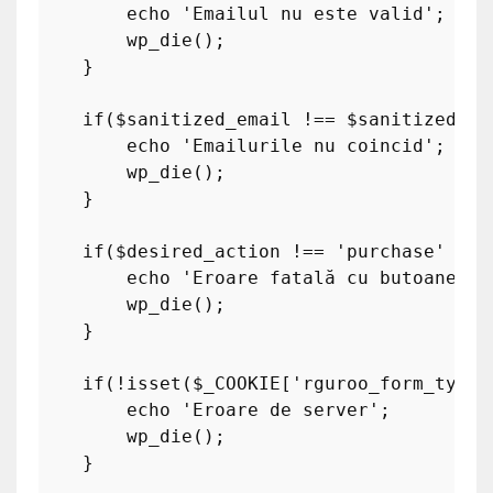
echo
'Emailul nu este valid'
;

wp_die
();

    }

if
(
$sanitized_email
 !== 
$sanitized_em
echo
'Emailurile nu coincid'
;

wp_die
();

    }

if
(
$desired_action
 !== 
'purchase'
 || 
echo
'Eroare fatală cu butoanele 
wp_die
();

    }

if
(!
isset
(
$_COOKIE
[
'rguroo_form_type'
echo
'Eroare de server'
;

wp_die
();

    }
