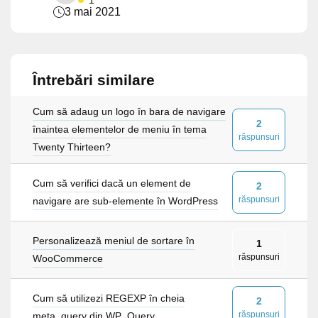
1
3 mai 2021
Întrebări similare
Cum să adaug un logo în bara de navigare
2
înaintea elementelor de meniu în tema
răspunsuri
Twenty Thirteen?
Cum să verifici dacă un element de
2
răspunsuri
navigare are sub-elemente în WordPress
Personalizează meniul de sortare în
1
răspunsuri
WooCommerce
Cum să utilizezi REGEXP în cheia
2
răspunsuri
meta_query din WP_Query