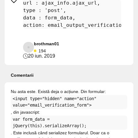
url :
ajax_info.ajax_url,
type :
'post'
,
data :
form_data,
action:
email_output_verification,
brothman01
194
20 iun. 2019
Comentarii
Nu asta este. Există deja o acțiune. Din formular:
<input type="hidden" name="action"
value="email_verification_form">
, din javascript:
var form_data =
jQuery(this).serializeArray();
. Este inclusă când serializez formularul. Doar ca o