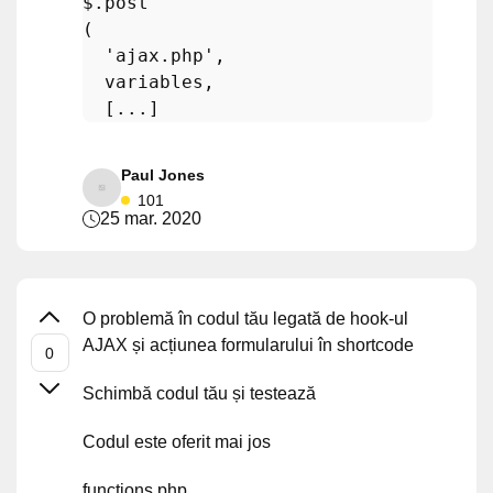
$.post

(       

'ajax.php'
,

  variables,

Paul Jones
101
25 mar. 2020
O problemă în codul tău legată de hook-ul
AJAX și acțiunea formularului în shortcode
Schimbă codul tău și testează
Codul este oferit mai jos
functions.php