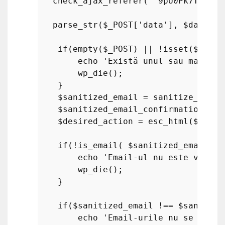
check_ajax_referer
( 
'9pU0Pk7T01'
, 
parse_str
(
$_POST
[
'data'
], 
$data
);

if
(
empty
(
$_POST
) || !
isset
(
$data
[
echo
'Există unul sau mai mul
wp_die
();

    }

$sanitized_email
 = 
sanitize_email
$sanitized_email_confirmation
 = 
s
$desired_action
 = 
esc_html
(
$data
[
if
(!
is_email
( 
$sanitized_email
 ) 
echo
'Email-ul nu este valid'
wp_die
();

    }

if
(
$sanitized_email
 !== 
$sanitize
echo
'Email-urile nu se potri