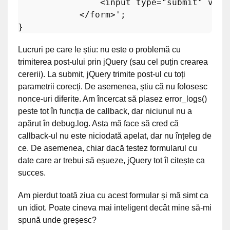
                <input type="submit" value
            </form>'
;

Lucruri pe care le știu: nu este o problemă cu
trimiterea post-ului prin jQuery (sau cel puțin crearea
cererii). La submit, jQuery trimite post-ul cu toți
parametrii corecți. De asemenea, știu că nu folosesc
nonce-uri diferite. Am încercat să plasez error_logs()
peste tot în funcția de callback, dar niciunul nu a
apărut în debug.log. Asta mă face să cred că
callback-ul nu este niciodată apelat, dar nu înțeleg de
ce. De asemenea, chiar dacă testez formularul cu
date care ar trebui să eșueze, jQuery tot îl citește ca
succes.
Am pierdut toată ziua cu acest formular și mă simt ca
un idiot. Poate cineva mai inteligent decât mine să-mi
spună unde greșesc?