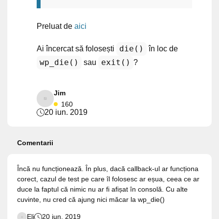
Preluat de
aici
die()
Ai încercat să folosești
în loc de
wp_die()
exit()
sau
?
Jim
160
20 iun. 2019
Comentarii
Încă nu funcționează. În plus, dacă callback-ul ar funcționa
corect, cazul de test pe care îl folosesc ar eșua, ceea ce ar
duce la faptul că nimic nu ar fi afișat în consolă. Cu alte
cuvinte, nu cred că ajung nici măcar la wp_die()
Eli
20 iun. 2019