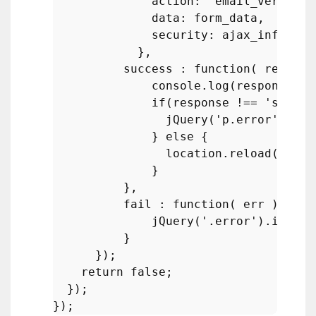
action
: 
'email_verifica
data
: form_data,

security
: ajax_info.
sec
            },

          success : 
function
(
 respons
console
.
log
(response);

if
(response !== 
'succes
jQuery
(
'p.error'
).
htm
              } 
else
 {

                location.
reload
();

              }

          },

          fail : 
function
(
 err 
) {

jQuery
(
'.error'
).
innerH
          }

      });

return
false
;

  });
