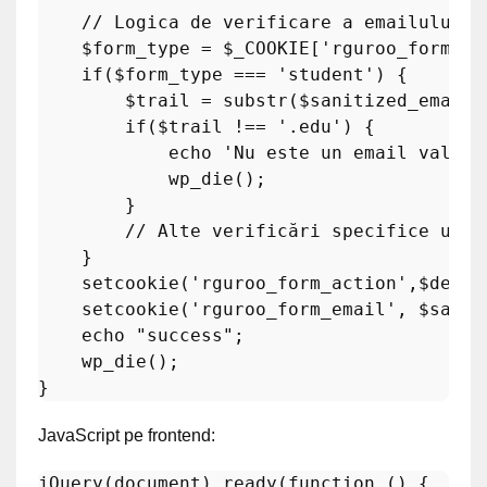
// Logica de verificare a emailului d
$form_type
 = 
$_COOKIE
[
'rguroo_form_ty
if
(
$form_type
 === 
'student'
) {

$trail
 = 
substr
(
$sanitized_email
,
if
(
$trail
 !== 
'.edu'
) {

echo
'Nu este un email valid 
wp_die
();

        }

// Alte verificări specifice univ
    }

setcookie
(
'rguroo_form_action'
,
$desir
setcookie
(
'rguroo_form_email'
, 
$sanit
echo
"success"
;

wp_die
();

JavaScript pe frontend:
jQuery
(
document
).
ready
(
function
 (
) {
