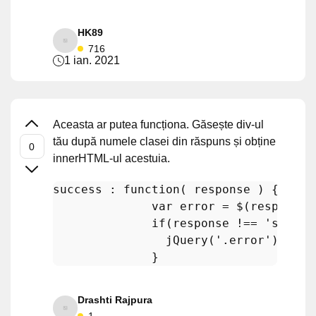
HK89
716
1 ian. 2021
Aceasta ar putea funcționa. Găsește div-ul
tău după numele clasei din răspuns și obține
innerHTML-ul acestuia.
success : 
function
(
 response 
) {

var
 error = $(response)
if
(response !== 
'succes
jQuery
(
'.error'
).
inne
Drashti Rajpura