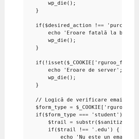
wp_die
();

    }

if
(
$desired_action
 !== 
'purchase'
echo
'Eroare fatală la butoan
wp_die
();

    }

if
(!
isset
(
$_COOKIE
[
'rguroo_form_t
echo
'Eroare de server'
;

wp_die
();

    }

// Logică de verificare email stu
$form_type
 = 
$_COOKIE
[
'rguroo_for
if
(
$form_type
 === 
'student'
) {

$trail
 = 
substr
(
$sanitized_em
if
(
$trail
 !== 
'.edu'
) {

echo
'Nu este un email va