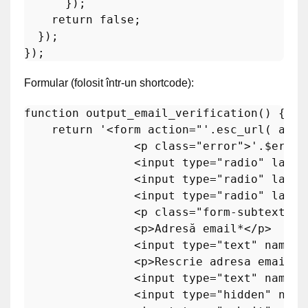
      });

return
false
;

  });

Formular (folosit într-un shortcode):
function
output_email_verification
(
) 
{

return
'<form action="'
.
esc_url
( 
admi
                <p class="error">'
.
$error
                <input type="radio" label
                <input type="radio" label
                <input type="radio" label
                <p class="form-subtext">*
                <p>Adresă email*</p>

                <input type="text" name="
                <p>Rescrie adresa email*</
                <input type="text" name="
                <input type="hidden" name