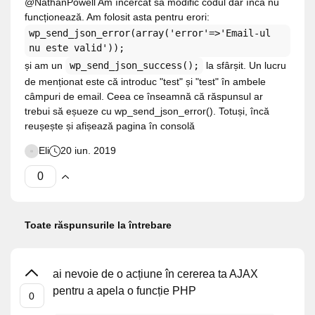
@NathanPowell Am încercat să modific codul dar încă nu
funcționează. Am folosit asta pentru erori:
wp_send_json_error(array('error'=>'Email-ul
nu este valid'));
și am un
wp_send_json_success();
la sfârșit. Un lucru
de menționat este că introduc "test" și "test" în ambele
câmpuri de email. Ceea ce înseamnă că răspunsul ar
trebui să eșueze cu wp_send_json_error(). Totuși, încă
reușește și afișează pagina în consolă
Eli
20 iun. 2019
Toate răspunsurile la întrebare
ai nevoie de o acțiune în cererea ta AJAX
pentru a apela o funcție PHP