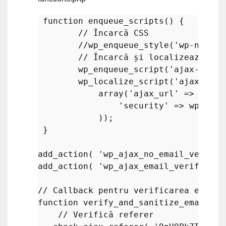
function
enqueue_scripts
(
) 
{

// Încarcă CSS
//wp_enqueue_style('wp-news-s
// Încarcă și localizează JS
wp_enqueue_script
(
'ajax-scrip
wp_localize_script
(
'ajax-scri
array
(
'ajax_url'
 => 
admin
'security'
 => 
wp_crea
            ));

 }

add_action
( 
'wp_ajax_no_email_verific
add_action
( 
'wp_ajax_email_verificati
// Callback pentru verificarea emailu
function
verify_and_sanitize_email_fo
// Verifică referer