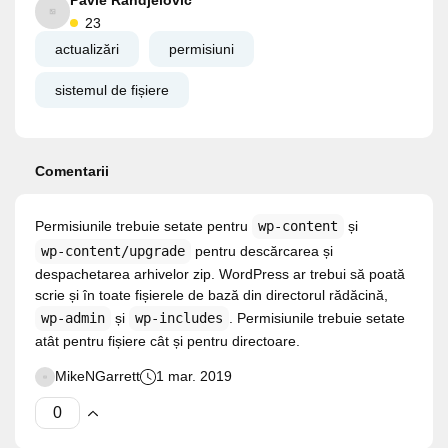
Pavle Randjelovic
23
actualizări
permisiuni
sistemul de fișiere
Comentarii
Permisiunile trebuie setate pentru
wp-content
și
wp-content/upgrade
pentru descărcarea și
despachetarea arhivelor zip. WordPress ar trebui să poată
scrie și în toate fișierele de bază din directorul rădăcină,
wp-admin
și
wp-includes
. Permisiunile trebuie setate
atât pentru fișiere cât și pentru directoare.
MikeNGarrett
1 mar. 2019