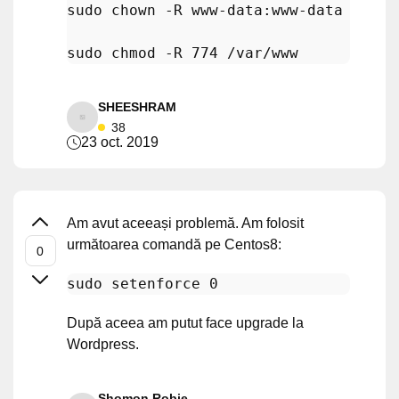
sudo 
chown
 -R www-data:www-data /var/w
sudo 
chmod
SHEESHRAM
38
23 oct. 2019
Am avut aceeași problemă. Am folosit
următoarea comandă pe Centos8:
După aceea am putut face upgrade la
Wordpress.
Shomon Robie