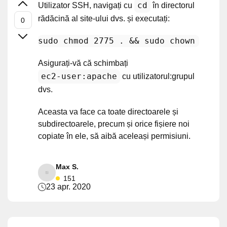
cd
Utilizator SSH, navigați cu
în directorul
rădăcină al site-ului dvs. și executați:
sudo 
chmod
 2775 . && sudo 
chown
 -R ec
Asigurați-vă că schimbați
ec2-user:apache
cu utilizatorul:grupul
dvs.
Aceasta va face ca toate directoarele și
subdirectoarele, precum și orice fișiere noi
copiate în ele, să aibă aceleași permisiuni.
Max S.
151
23 apr. 2020