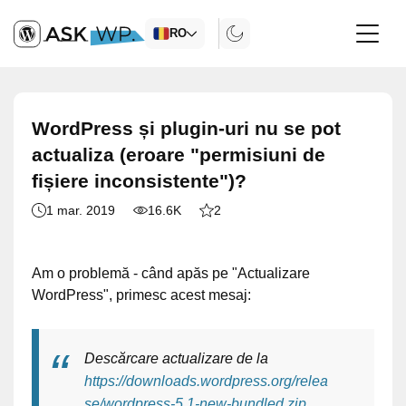
RO
WordPress și plugin-uri nu se pot
actualiza (eroare "permisiuni de
fișiere inconsistente")?
1 mar. 2019
16.6K
2
Am o problemă - când apăs pe "Actualizare
WordPress", primesc acest mesaj:
Descărcare actualizare de la
https://downloads.wordpress.org/relea
se/wordpress-5.1-new-bundled.zip
…