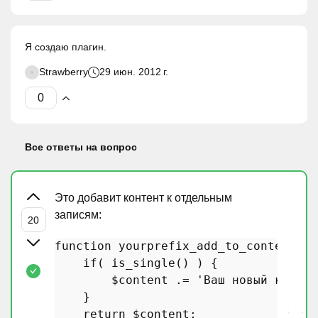
Я создаю плагин.
Strawberry
29 июн. 2012 г.
Все ответы на вопрос
Это добавит контент к отдельным
записям:
function
yourprefix_add_to_content
(
$
if
( 
is_single
() ) {

$content
 .= 
'Ваш новый контен
    }

return
$content
;
