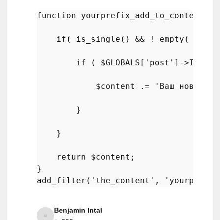
function
yourprefix_add_to_content
(
$
if
( 
is_single
() && ! 
empty
( 
$GLOB
if
 ( 
$GLOBALS
[
'post'
]->ID == 
$content
 .= 
'Ваш новый ко
        }

    }

return
$content
;

add_filter
(
'the_content'
, 
'yourprefix
Benjamin Intal