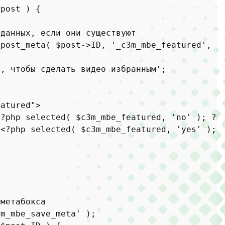
$post
) 
{

аданных, если они существуют
_post_meta
( 
$post
->ID, 
'_c3m_mbe_featured'
, 
t
е, чтобы сделать видео избранным'
;

eatured"
>

<?php
selected
( 
$c3m_mbe_featured
, 
'no'
 ); 
?>
<?php
selected
( 
$c3m_mbe_featured
, 
'yes'
 ); 
 метабокса
3m_mbe_save_meta'