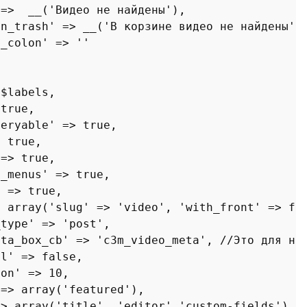
 =>  
__
(
'Видео не найдены'
),

in_trash'
 => 
__
(
'В корзине видео не найдены'
),
m_colon'
 => 
''


 
$labels
,

 
true
,

ueryable'
 => 
true
,

> 
true
, 

 => 
true
,

v_menus'
 => 
true
,

'
 => 
true
,

> 
array
(
'slug'
 => 
'video'
, 
'with_front'
 => 
fa
_type'
 => 
'post'
,

eta_box_cb'
 => 
'c3m_video_meta'
, 
//Это для на
al'
 => 
false
,

ion'
 => 
10
,

 => 
array
(
'featured'
),

=> 
array
(
'title'
, 
'editor'
'custom-fields'
)
