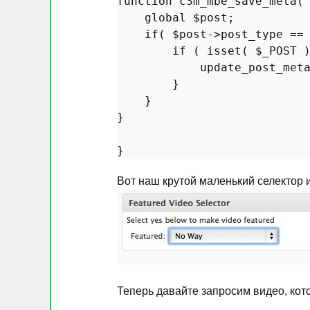
function
c3m_mbe_save_meta
(
global
$post
;

if
( 
$post
->post_type ==
if
 ( 
isset
( 
$_POST
 )
update_post_met
        }

    }

}

Вот наш крутой маленький селектор 
Теперь давайте запросим видео, кот