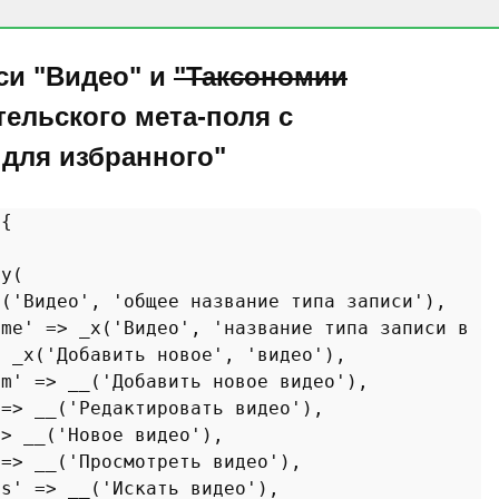
си "Видео" и
"Таксономии
ельского мета-поля с
для избранного"
 
{

ay
(

x
(
'Видео'
, 
'общее название типа записи'
),

ame'
 => 
_x
(
'Видео'
, 
'название типа записи в е
> 
_x
(
'Добавить новое'
, 
'видео'
),

em'
 => 
__
(
'Добавить новое видео'
),

 => 
__
(
'Редактировать видео'
),

=> 
__
(
'Новое видео'
),

 => 
__
(
'Просмотреть видео'
),

ms'
 => 
__
(
'Искать видео'
),
