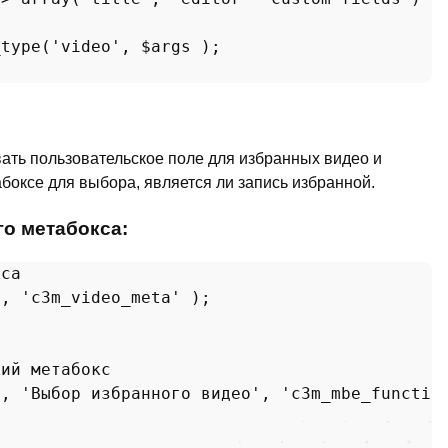
_type
(
'video'
, 
$args
 );

ать пользовательское поле для избранных видео и
оксе для выбора, является ли запись избранной.
о метабокса:
кса
'
, 
'c3m_video_meta'
 );

кий метабокс
'
, 
'Выбор избранного видео'
, 
'c3m_mbe_functio