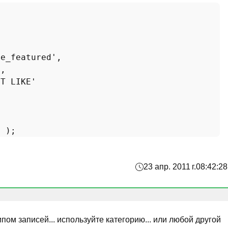
be_featured'
,

'
,

OT LIKE'
s
23 апр. 2011 г.
08:42:28
ипом записей... используйте категорию... или любой другой