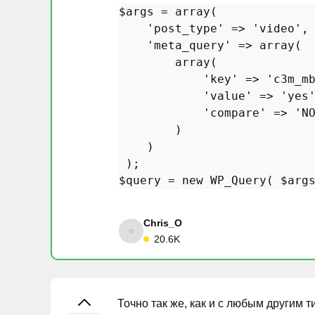
$args
 = 
array
(

'post_type'
 => 
'video'
,

'meta_query'
 => 
array
(

array
(

'key'
 => 
'c3m_m
'value'
 => 
'yes
'compare'
 => 
'N
        )

    )

$query
 = 
new
WP_Query
( 
$arg
Chris_O
20.6K
Точно так же, как и с любым другим т