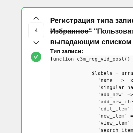
Регистрация типа запи
Избранное"
"Пользоват
выпадающим списком 
Тип записи:
function
c3m_reg_vid_post
(
)
$labels
 = 
arr
'name'
 => 
_
'singular_n
'add_new'
 =
'add_new_it
'edit_item'
'new_item'
 
'view_item'
'search_ite