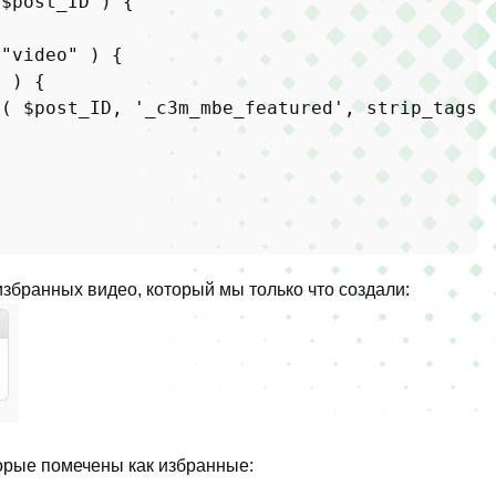
$post_ID
) 
{

 
"video"
 ) {

 ) {

a
( 
$post_ID
, 
'_c3m_mbe_featured'
, 
strip_tags
(
избранных видео, который мы только что создали:
орые помечены как избранные: