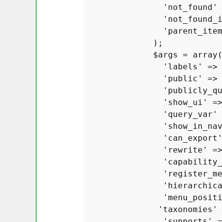
'not_found'
'not_found_
'parent_ite
              );

$args
 = 
array
(
'labels'
 =>
'public'
 =>
'publicly_q
'show_ui'
 =
'query_var'
'show_in_na
'can_export
'rewrite'
 =
'capability
'register_m
'hierarchic
'menu_posit
'taxonomies'
'supports'
 