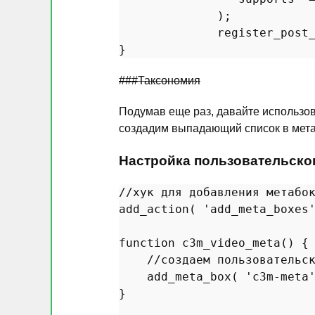
              ); 

register_post
###Таксономия
Подумав еще раз, давайте использов
создадим выпадающий список в метаб
Настройка пользовательског
//хук для добавления метабо
add_action
( 
'add_meta_boxes
function
c3m_video_meta
(
) 
{

//создаем пользовательс
add_meta_box
( 
'c3m-meta
}
