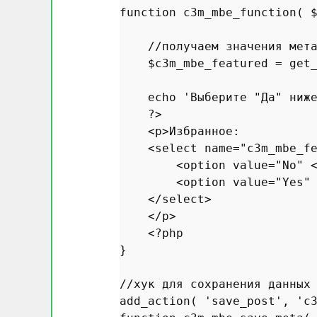
function
c3m_mbe_function
(
//получаем значения мет
$c3m_mbe_featured
 = 
get
echo
'Выберите "Да" ниж
?>
    <p>Избранное: 

    <select name=
"c3m_mbe_f
        <option value=
"No"
        <option value=
"Yes"
    </select>

    </p>

<?php
}

//хук для сохранения данных
add_action
( 
'save_post'
, 
'c