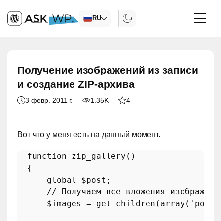
RU
Получение изображений из записи
и создание ZIP-архива
3 февр. 2011 г.
1.35K
4
Вот что у меня есть на данный момент.
  function zip_gallery()

  {

      global $post;

      // Получаем все вложения-изображени
      $images = get_children(array('post_