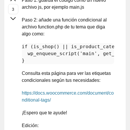
Paso 1: guarda el código como un nuevo
archivo js, por ejemplo main.js
Paso 2: añade una función condicional al
archivo function.php de tu tema que diga
algo como:
if
 (
is_shop
() || 
is_product_category
(
wp_enqueue_script
(
'main'
, 
get_templ
Consulta esta página para ver las etiquetas
condicionales según tus necesidades:
https://docs.woocommerce.com/document/co
nditional-tags/
¡Espero que te ayude!
Edición: