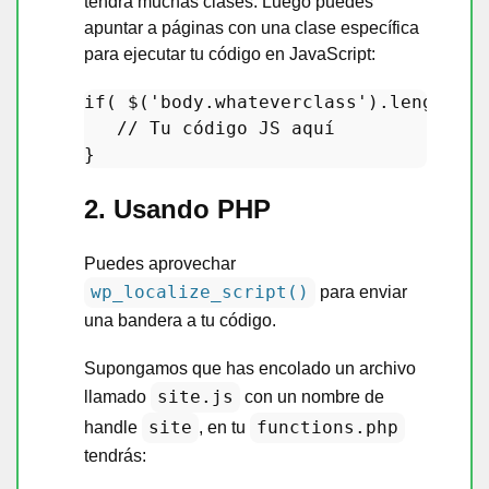
tendrá muchas clases. Luego puedes
apuntar a páginas con una clase específica
para ejecutar tu código en JavaScript:
if
( $(
'body.whateverclass'
).length ||
// Tu código JS aquí
2. Usando PHP
Puedes aprovechar
wp_localize_script()
para enviar
una bandera a tu código.
Supongamos que has encolado un archivo
site.js
llamado
con un nombre de
site
functions.php
handle
, en tu
tendrás: