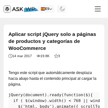
ES
Aplicar script jQuery solo a páginas
de productos y categorías de
WooCommerce
14 mar 2017
19.8K
3
Tengo este script que automáticamente desplaza
hacia abajo hasta el contenido principal al cargar la
página.
jQuery
(
document
).
ready
(
function
(
$
){

if
 ( $(
window
).
width
() < 
768
 || 
window
.
    $(
'html, body'
).
animate
({ 
scrollTop
: 