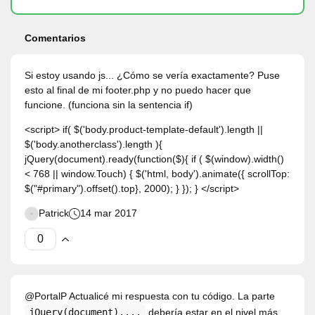
Comentarios
Si estoy usando js... ¿Cómo se vería exactamente? Puse
esto al final de mi footer.php y no puedo hacer que
funcione. (funciona sin la sentencia if)
<script> if( $('body.product-template-default').length ||
$('body.anotherclass').length ){
jQuery(document).ready(function($){ if ( $(window).width()
< 768 || window.Touch) { $('html, body').animate({ scrollTop:
$("#primary").offset().top}, 2000); } }); } </script>
Patrick
14 mar 2017
@PortalP Actualicé mi respuesta con tu código. La parte
jQuery(document)....
debería estar en el nivel más