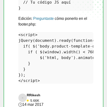
// Tu código JS aquí
Edición:
Preguntaste
cómo ponerlo en el
footer.php:
jQuery
(document).
ready
(function($){

if
( $(
'body.product-template-defaul
if
 ( $(window).
width
() < 
768
 || w
         $(
'html, body'
).
animate
({ 
sc
    }

  }

});

RRikesh
5.66K
14 mar 2017