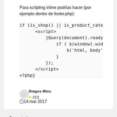
Para scripting inline podrías hacer (por
ejemplo dentro de footer.php):
if
 (
is_shop
() || 
is_product_category
(
      <script>

jQuery
(document).
ready
(func
if
 ( $(window).
width
() 
                  $(
'html, body'
).
ani
              } 

          });

<?php
Dragos Micu
213
14 mar 2017