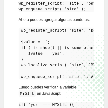
wp_register_script
( 
'site'
, 
'path/to/
wp_enqueue_script
( 
'site'
Ahora puedes agregar algunas banderas:
wp_register_script
( 
'site'
, 
'path/to
$value
 = 
''
;

if
 ( 
is_shop
() || 
is_some_other_cond
$value
 = 
'yes'
;

 }

wp_localize_script
( 
'site'
, 
'MYSITE'
wp_enqueue_script
( 
'site'
 ); 
# Sin c
Luego puedes verificar la variable
MYSITE
en JavaScript:
if
( 
'yes'
 === MYSITE ){
