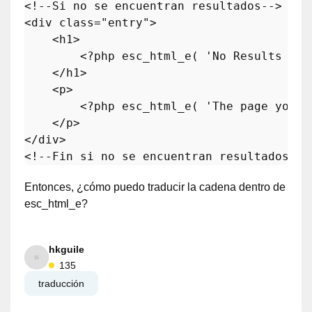
<!--Si no se encuentran resultados-->
<
div
class
=
"entry"
>
<
h1
>
<?php
esc_html_e
( 
'No Results Fou
</
h1
>
<
p
>
<?php
esc_html_e
( 
'The page you r
</
p
>
</
div
>
<!--Fin si no se encuentran resultados-->
Entonces, ¿cómo puedo traducir la cadena dentro de
esc_html_e?
hkguile
135
traducción