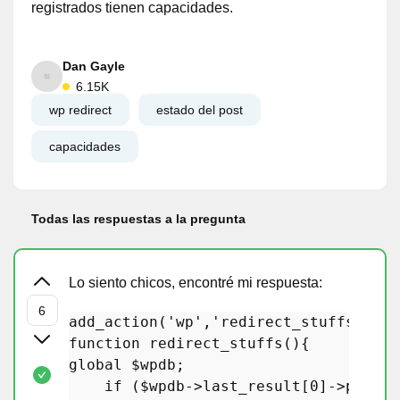
registrados tienen capacidades.
Dan Gayle
6.15K
wp redirect
estado del post
capacidades
Todas las respuestas a la pregunta
Lo siento chicos, encontré mi respuesta:
add_action
(
'wp'
,
'redirect_stuffs'
, 
0
function
redirect_stuffs
(
)
global
$wpdb
; 

if
 (
$wpdb
->last_result[
0
]->post_s