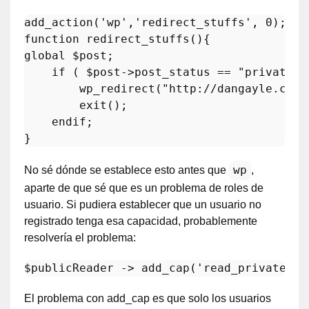
add_action
(
'wp'
,
'redirect_stuffs'
, 
0
function
redirect_stuffs
(
)
global
$post
;

if
 ( 
$post
->post_status == 
"private"
 
wp_redirect
(
"http://dangayle.com/
exit
();

endif
;

wp
No sé dónde se establece esto antes que
,
aparte de que sé que es un problema de roles de
usuario. Si pudiera establecer que un usuario no
registrado tenga esa capacidad, probablemente
resolvería el problema:
$publicReader
 -> 
add_cap
(
'read_private_po
El problema con add_cap es que solo los usuarios