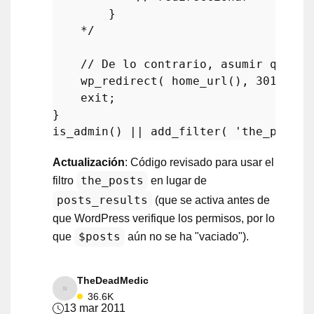
        }

    */
// De lo contrario, asumir que si
wp_redirect
( 
home_url
(), 
301
 );

exit
;

is_admin
() || 
add_filter
( 
'the_posts'
Actualización
: Código revisado para usar el
the_posts
filtro
en lugar de
posts_results
(que se activa antes de
que WordPress verifique los permisos, por lo
$posts
que
aún no se ha "vaciado").
TheDeadMedic
36.6K
13 mar 2011