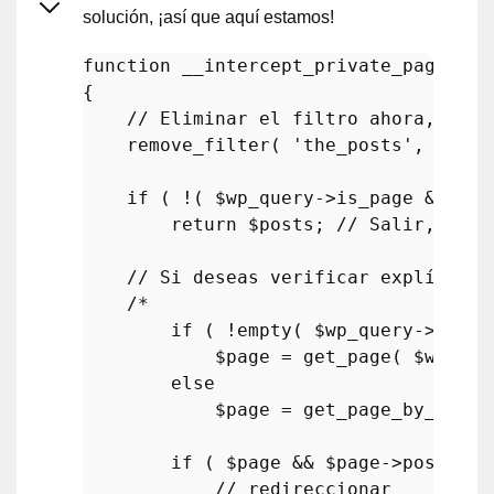
solución, ¡así que aquí estamos!
function
__intercept_private_page
(
$p
{

// Eliminar el filtro ahora, para
remove_filter
( 
'the_posts'
, 
'__in
if
 ( !( 
$wp_query
->is_page && 
emp
return
$posts
; 
// Salir, no e
// Si deseas verificar explícitam
/*

        if ( !empty( $wp_query->query[
            $page = get_page( $wp_que
        else

            $page = get_page_by_path(
        if ( $page && $page->post_sta
            // redireccionar
