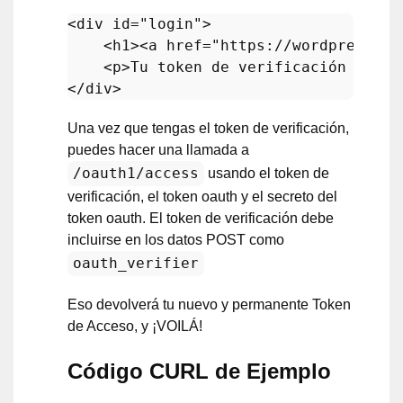
<
div
id
=
"login"
>
<
h1
>
<
a
href
=
"https://wordpress.or
<
p
>
Tu token de verificación es 
<
c
</
div
>
Una vez que tengas el token de verificación,
puedes hacer una llamada a
/oauth1/access
usando el token de
verificación, el token oauth y el secreto del
token oauth. El token de verificación debe
incluirse en los datos POST como
oauth_verifier
Eso devolverá tu nuevo y permanente Token
de Acceso, y ¡VOILÁ!
Código CURL de Ejemplo