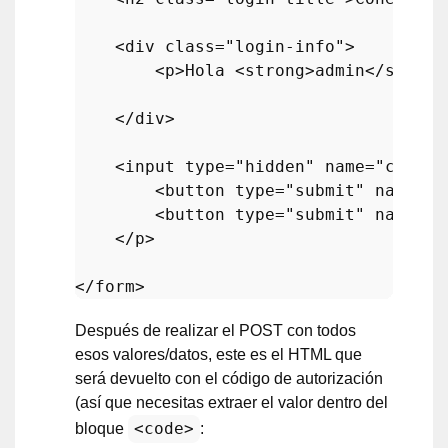
<
div
class
=
"login-info"
>
<
p
>
Hola 
<
strong
>
admin
</
strong
</
div
>
<
input
type
=
"hidden"
name
=
"consum
<
button
type
=
"submit"
name
=
"w
<
button
type
=
"submit"
name
=
"w
</
p
>
</
form
>
Después de realizar el POST con todos
esos valores/datos, este es el HTML que
será devuelto con el código de autorización
(así que necesitas extraer el valor dentro del
<code>
bloque
: