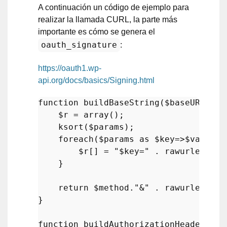
A continuación un código de ejemplo para
realizar la llamada CURL, la parte más
importante es cómo se genera el
oauth_signature
:
https://oauth1.wp-
api.org/docs/basics/Signing.html
function
buildBaseString
(
$baseURI
, 
$m
$r
 = 
array
();

ksort
(
$params
);

foreach
(
$params
as
$key
=>
$value
){

$r
[] = 
"
$key
="
 . 
rawurlencode
    }

return
$method
.
"&"
 . 
rawurlencode
}

function
buildAuthorizationHeader
(
$oa