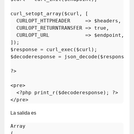
curl_setopt_array
(
$curl
, [

  CURLOPT_HTTPHEADER     => 
$headers
,

  CURLOPT_RETURNTRANSFER => 
true
,

  CURLOPT_URL            => 
$endpoint
,

$response
 = 
curl_exec
(
$curl
$decoderesponse
 = 
json_decode
(
$response
, 
?>
<pre>

<?php
print_r
(
$decoderesponse
); 
?>
La salida es
Array

(
