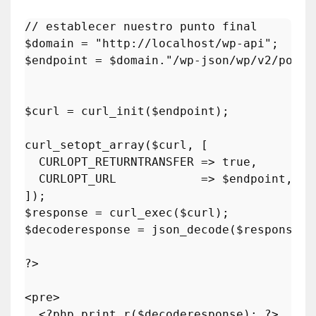
// establecer nuestro punto final
$domain
 = 
"http://localhost/wp-api"
$endpoint
 = 
$domain
.
"/wp-json/wp/v2/posts
$curl
 = 
curl_init
(
$endpoint
);

curl_setopt_array
(
$curl
, [

  CURLOPT_RETURNTRANSFER => 
true
,

  CURLOPT_URL            => 
$endpoint
,

$response
 = 
curl_exec
(
$curl
$decoderesponse
 = 
json_decode
(
$response
, 
?>
<pre>

<?php
print_r
(
$decoderesponse
); 
?>