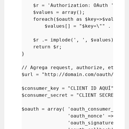
$r
 = 
'Authorization: OAuth '
;

$values
 = 
array
();

foreach
(
$oauth
as
$key
=>
$value
)

$values
[] = 
"
$key
=\""
 . 
rawur
$r
 .= 
implode
(
', '
, 
$values
);

return
$r
;

}

// Agrega request, authorize, etc al 
$url
 = 
"http://domain.com/oauth/"
;

$consumer_key
 = 
"CLIENT ID AQUÍ"
$consumer_secret
 = 
"CLIENT SECRET AQU
$oauth
 = 
array
( 
'oauth_consumer_key'
 
'oauth_nonce'
 => 
time
'oauth_signature_meth