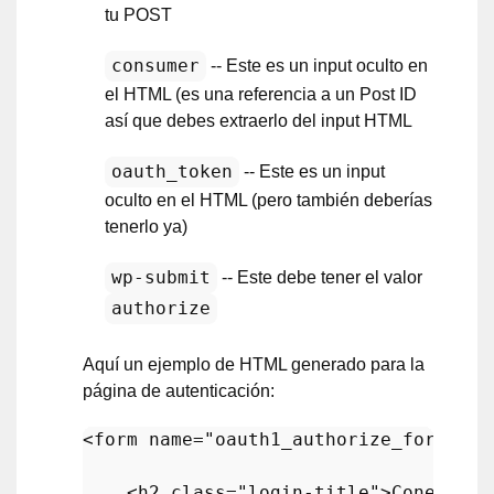
tu POST
consumer
-- Este es un input oculto en
el HTML (es una referencia a un Post ID
así que debes extraerlo del input HTML
oauth_token
-- Este es un input
oculto en el HTML (pero también deberías
tenerlo ya)
wp-submit
-- Este debe tener el valor
authorize
Aquí un ejemplo de HTML generado para la
página de autenticación:
<
form
name
=
"oauth1_authorize_form"
id
<
h2
class
=
"login-title"
>
Conectar 