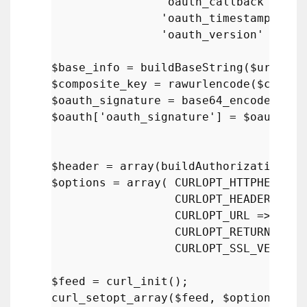
'oauth_callback'
 => 
'
'oauth_timestamp'
 => 
'oauth_version'
 => 
'1
$base_info
 = 
buildBaseString
(
$url
, 
'G
$composite_key
 = 
rawurlencode
(
$consum
$oauth_signature
 = 
base64_encode
(
hash
$oauth
[
'oauth_signature'
] = 
$oauth_si
$header
 = 
array
(
buildAuthorizationHea
$options
 = 
array
( CURLOPT_HTTPHEADER 
                  CURLOPT_HEADER => 
f
                  CURLOPT_URL => 
$url
                  CURLOPT_RETURNTRANS
                  CURLOPT_SSL_VERIFYP
$feed
 = 
curl_init
curl_setopt_array
(
$feed
, 
$options