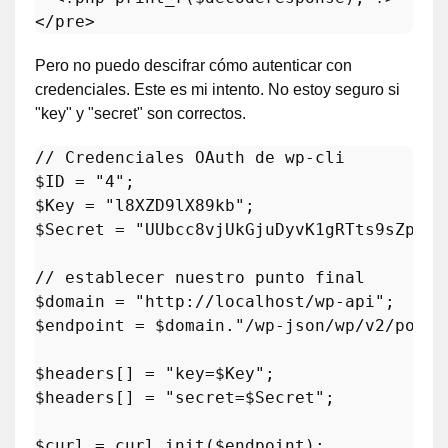
Pero no puedo descifrar cómo autenticar con
credenciales. Este es mi intento. No estoy seguro si
"key" y "secret" son correctos.
// Credenciales OAuth de wp-cli
$ID
 = 
"4"
$Key
 = 
"l8XZD9lX89kb"
$Secret
 = 
"UUbcc8vjUkGjuDyvK1gRTts9sZp2N8
// establecer nuestro punto final
$domain
 = 
"http://localhost/wp-api"
$endpoint
 = 
$domain
.
"/wp-json/wp/v2/posts
$headers
[] = 
"key=
$Key
"
$headers
[] = 
"secret=
$Secret
"
;

$curl
 = 
curl_init
(
$endpoint
);
