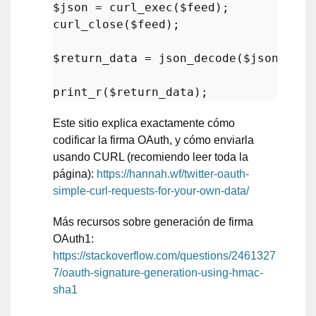
$json
 = 
curl_exec
(
$feed
curl_close
(
$feed
);

$return_data
 = 
json_decode
(
$json
);

print_r
(
$return_data
Este sitio explica exactamente cómo
codificar la firma OAuth, y cómo enviarla
usando CURL (recomiendo leer toda la
página):
https://hannah.wf/twitter-oauth-
simple-curl-requests-for-your-own-data/
Más recursos sobre generación de firma
OAuth1:
https://stackoverflow.com/questions/2461327
7/oauth-signature-generation-using-hmac-
sha1