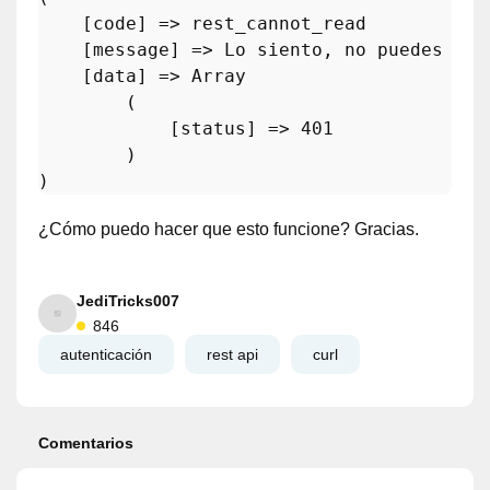
    [
code
] => rest_cannot_read

    [
message
] => Lo siento, no puedes ver
    [
data
] => Array

        (

            [
status
] => 
401
        )

¿Cómo puedo hacer que esto funcione? Gracias.
JediTricks007
846
autenticación
rest api
curl
Comentarios