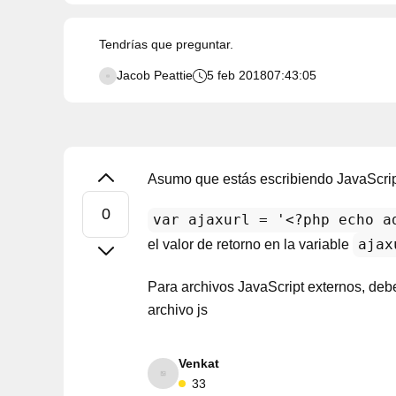
Tendrías que preguntar.
Jacob Peattie
5 feb 2018
07:43:05
Asumo que estás escribiendo JavaScrip
var ajaxurl = '<?php echo a
ajax
el valor de retorno en la variable
Para archivos JavaScript externos, de
archivo js
Venkat
33