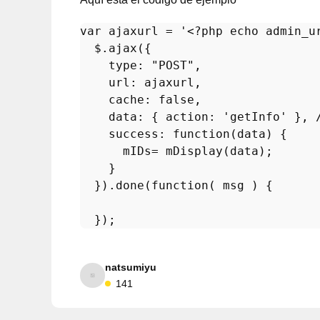
var
 ajaxurl = 
'<?php echo admin_u
  $.
ajax
({

type
: 
"POST"
,

url
: ajaxurl,

cache
: 
false
,

data
: { 
action
: 
'getInfo'
 }, 
success
: function(data) {

      mIDs= 
mDisplay
(data);

    }

  }).
done
(function( msg ) {

natsumiyu
141