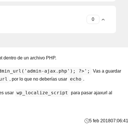
t dentro de un archivo PHP.
dmin_url('admin-ajax.php'); ?>';
Vas a guardar
url
echo
, por lo que no deberías usar
.
wp_localize_script
bes usar
para pasar ajaxurl al
5 feb 2018
07:06:4