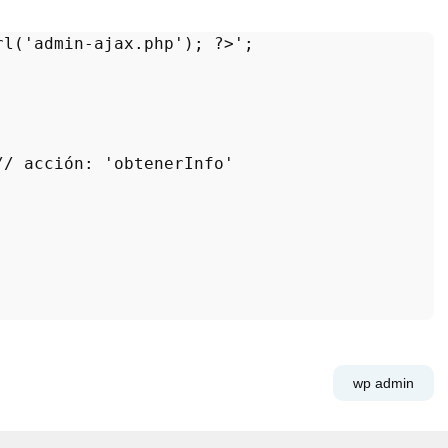
rl('
admin-ajax.php
'); ?>'
;

// 
acción
: 
'obtenerInfo'
wp admin