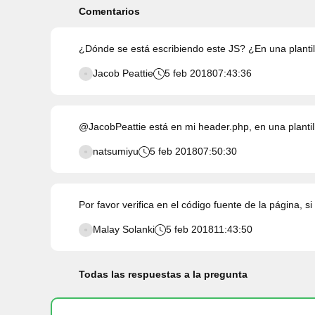
Comentarios
¿Dónde se está escribiendo este JS? ¿En una planti
Jacob Peattie
5 feb 2018
07:43:36
@JacobPeattie está en mi header.php, en una plantil
natsumiyu
5 feb 2018
07:50:30
Por favor verifica en el código fuente de la página,
Malay Solanki
5 feb 2018
11:43:50
Todas las respuestas a la pregunta