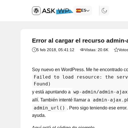
ES
Error al cargar el recurso admin-
5 feb 2018
, 05:41:12
Vistas:
20.6K
Votos
Soy nuevo en WordPress. Me he encontrado con
Failed to load resource: the serv
Found)
wp-admin/admin-ajax
y está apuntando a
admin-ajax.p
allí. También intenté llamar a
admin_url()
. Pero sigo teniendo ese erro
ayuda.
Aquí está el código de ejemplo