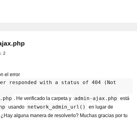
ajax.php
:
2
 el error
er responded with a status of 404 (Not
.php
admin-ajax.php
. He verificado la carpeta y
está
hp
network_admin_url()
usando
en lugar de
r. ¿Hay alguna manera de resolverlo? Muchas gracias por tu