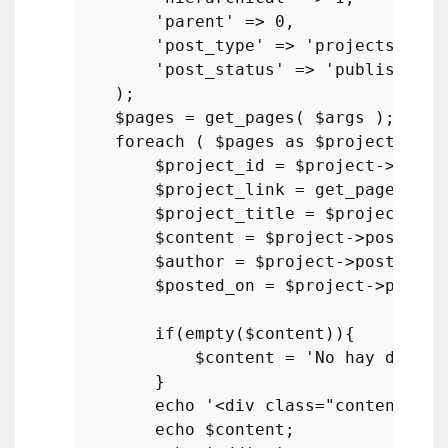
'parent'
 => 
0
,

'post_type'
 => 
'projects'
,

'post_status'
 => 
'publish'
    );

$pages
 = 
get_pages
( 
$args
 );

foreach
 ( 
$pages
as
$project
 ){

$project_id
 = 
$project
->ID;

$project_link
 = 
get_page_link
$project_title
 = 
$project
->po
$content
 = 
$project
->post_con
$author
 = 
$project
->post_autho
$posted_on
 = 
$project
->post_d
if
(
empty
(
$content
)){

$content
 = 
'No hay descri
        }

echo
'<div class="content">'
;

echo
$content
;
