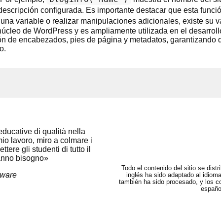
escripción configurada. Es importante destacar que esta funció
una variable o realizar manipulaciones adicionales, existe su v
l núcleo de WordPress y es ampliamente utilizada en el desarro
cción de encabezados, pies de página y metadatos, garantizando
o.
ducative di qualità nella
mio lavoro, miro a colmare i
ere gli studenti di tutto il
hanno bisogno»
Todo el contenido del sitio se dist
tware
inglés ha sido adaptado al idiom
también ha sido procesado, y los c
españo