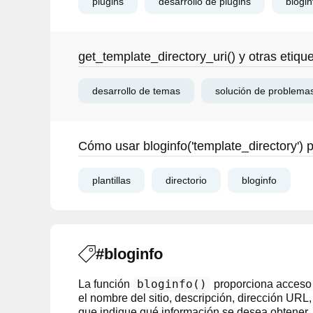
plugins
desarrollo de plugins
blogin
get_template_directory_uri() y otras etiq
desarrollo de temas
solución de problema
Cómo usar bloginfo('template_directory')
plantillas
directorio
bloginfo
#bloginfo
bloginfo()
La función
proporciona acceso 
el nombre del sitio, descripción, dirección URL,
que indique qué información se desea obtener.