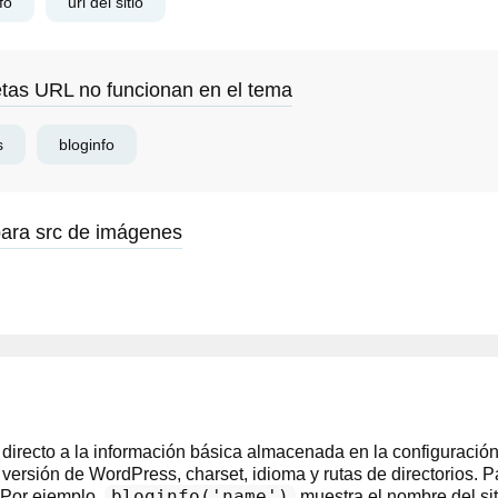
fo
url del sitio
uetas URL no funcionan en el tema
s
bloginfo
 para src de imágenes
directo a la información básica almacenada en la configuraci
 versión de WordPress, charset, idioma y rutas de directorios. P
bloginfo('name')
 Por ejemplo,
muestra el nombre del sit