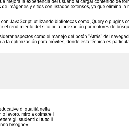
que mejora la experiencia del usuario al cargar contenido de for
s de imágenes y sitios con listados extensos, ya que elimina la
n JavaScript, utilizando bibliotecas como jQuery o plugins co
el rendimiento del sitio ni la indexación por motores de búsq
nsiderar aspectos como el manejo del botón "Atrás" del navegador
 a la optimización para móviles, donde esta técnica es particul
ducative di qualità nella
mio lavoro, miro a colmare i
ere gli studenti di tutto il
hanno bisogno»