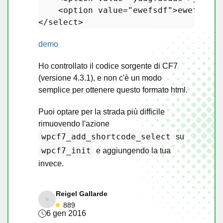
<
option
value
=
"ewefsdf"
>
ewefsdf
</
</
select
>
demo
Ho controllato il codice sorgente di CF7
(versione 4.3.1), e non c'è un modo
semplice per ottenere questo formato html.
Puoi optare per la strada più difficile
rimuovendo l'azione
wpcf7_add_shortcode_select
su
wpcf7_init
e aggiungendo la tua
invece.
Reigel Gallarde
889
6 gen 2016