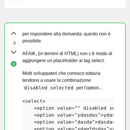
per rispondere alla domanda: questo non è
possibile.
AFAIK, (in termini di HTML) non c'è modo di
aggiungere un placeholder ai tag select.
Molti sviluppatori che conosco tuttavia
tendono a usare la combinazione
disabled selected
per l'option...
<
select
>
<
option
value
=
""
disabled
selecte
<
option
value
=
"ydasdas"
>
ydasdas
</
<
option
value
=
"dasda"
>
dasda
</
opti
<
option
value
=
"ydagfdsdas"
>
ydagfd