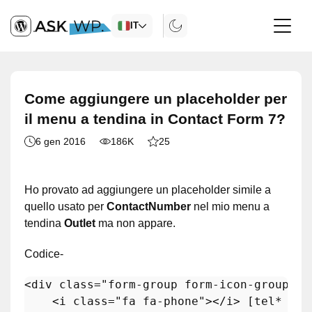
IT
Come aggiungere un placeholder per
il menu a tendina in Contact Form 7?
6 gen 2016
186K
25
Ho provato ad aggiungere un placeholder simile a
quello usato per
ContactNumber
nel mio menu a
tendina
Outlet
ma non appare.
Codice-
<div 
class
=
"form-group form-icon-group"
>

    <i 
class
=
"fa fa-phone"
></i> [tel* Con