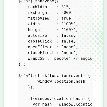
$(
"a"
).
fancybox
({

    maxWidth    : 
615
,

    maxHeight   : 
2000
,

    fitToView   : 
true
,

    width       : 
'100%'
,

    height      : 
'100%'
,

    autoSize    : 
false
,

    closeClick  : 
false
,

    openEffect  : 
'none'
,

    closeEffect : 
'none'
,

    wrapCSS : 
'people'
// aggiunge un
});

$(
"a"
).
click
(
function
(
event
) {

window
.
location
.
hash
 = 
this
.
h
    });

if
(
window
.
location
.
hash
) {

var
 hash = 
window
.
location
.
hash