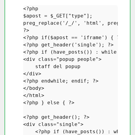
<?php
$apost
 = 
$_GET
[
"type"
preg_replace
(
'/_/'
, 
'html'
, 
preg_repl
?>
<?php
if
(
$apost
 == 
'iframe'
) { 
?>
<?php
get_header
(
'single'
); 
?>
<?php
if
 (
have_posts
()) : 
while
 (
have
<div 
class
="
popup
people
">

staff
del
popup
</
div
>

<?
php
endwhile
; 
endif
; ?>

</
body
>

</
html
> 

<?
php
 } 
else
{ 
?>
<?php
get_header
(); 
?>
<div 
class
="
single
">

    <?
php
if
 (
have_posts
()) : 
while
 (