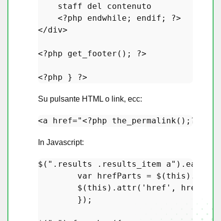
staff
del
contenuto
    <?
php
endwhile
; 
endif
; ?>

</
div
>

<?
php
get_footer
(); ?>

<?
php
Su pulsante HTML o link, ecc:
<
a
href
=
"<?php the_permalink();?>#<?p
In Javascript:
$(
".results .results_item a"
).
each
(
fu
var
 hrefParts = $(
this
).
attr
(
        $(
this
).
attr
(
'href'
, hrefPart
        });
