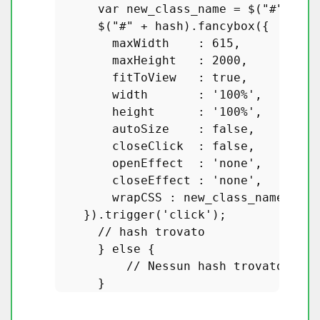
var
 new_class_name = $(
"#"
 + ha
      $(
"#"
 + hash).
fancybox
({

        maxWidth    : 
615
,

        maxHeight   : 
2000
,

        fitToView   : 
true
,

        width       : 
'100%'
,

        height      : 
'100%'
,

        autoSize    : 
false
,

        closeClick  : 
false
,

        openEffect  : 
'none'
,

        closeEffect : 
'none'
,

        wrapCSS : new_class_name 
// a
    }).
trigger
(
'click'
);

// hash trovato
      } 
else
 {

// Nessun hash trovato