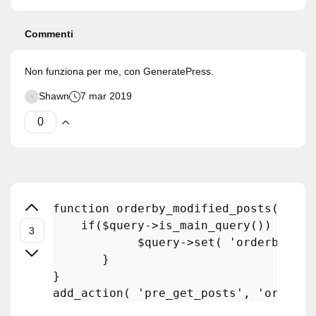
Commenti
Non funziona per me, con GeneratePress.
Shawn
7 mar 2019
function
orderby_modified_posts
(
$que
if
(
$query
->
is_main_query
()) {

$query
->
set
( 
'orderby'
, 
'
       }

add_action
( 
'pre_get_posts'
, 
'orderby