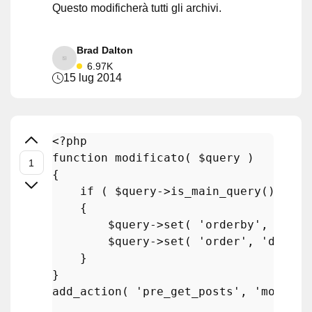
Questo modificherà tutti gli archivi.
Brad Dalton
6.97K
15 lug 2014
<?php
function
modificato
(
$query
{

if
 ( 
$query
->
is_main_query
() && (
    {

$query
->
set
( 
'orderby'
, 
'modi
$query
->
set
( 
'order'
, 
'desc'
 
    }

add_action
( 
'pre_get_posts'
, 
'modific