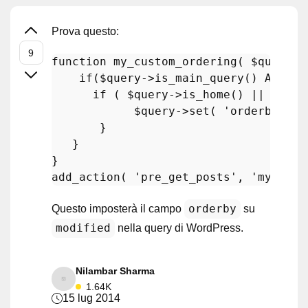
Prova questo:
function
my_custom_ordering
(
$query
)
if
(
$query
->
is_main_query
() AND !
i
if
 ( 
$query
->
is_home
() ||  
$que
$query
->
set
( 
'orderby'
, 
'
       }

   }

add_action
( 
'pre_get_posts'
, 
'my_cust
orderby
Questo imposterà il campo
su
modified
nella query di WordPress.
Nilambar Sharma
1.64K
15 lug 2014