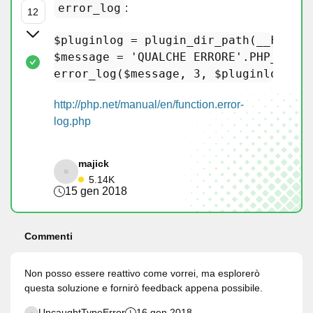
error_log
:
$pluginlog
 = 
plugin_dir_path
(
__FILE__
$message
 = 
'QUALCHE ERRORE'
error_log
(
$message
, 
3
, 
$pluginlog
http://php.net/manual/en/function.error-
log.php
majick
5.14K
15 gen 2018
Commenti
Non posso essere reattivo come vorrei, ma esplorerò
questa soluzione e fornirò feedback appena possibile.
UncaughtTypeError
16 gen 2018