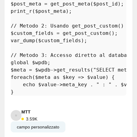
$post_meta
 = 
get_post_meta
(
$post_id
print_r
(
$post_meta
);

// Metodo 2: Usando get_post_custom()
$custom_fields
 = 
get_post_custom
var_dump
(
$custom_fields
);

// Metodo 3: Accesso diretto al database
global
$wpdb
$meta
 = 
$wpdb
->
get_results
(
"SELECT meta_k
foreach
(
$meta
as
$key
 => 
$value
) {

echo
$value
->meta_key . 
" : "
 . 
$valu
}
MTT
3.59K
campo personalizzato