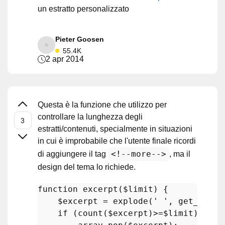
un estratto personalizzato
Pieter Goosen
55.4K
2 apr 2014
Questa è la funzione che utilizzo per
controllare la lunghezza degli
estratti/contenuti, specialmente in situazioni
in cui è improbabile che l'utente finale ricordi
<!--more-->
di aggiungere il tag
, ma il
design del tema lo richiede.
function
excerpt
(
$limit
) 
{

$excerpt
 = 
explode
(
' '
, 
get_the_e
if
 (
count
(
$excerpt
)>=
$limit
) {
