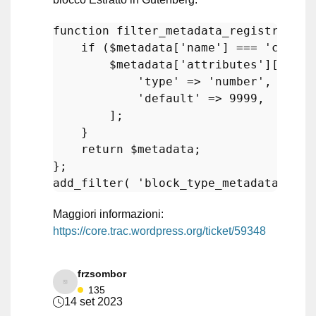
function
filter_metadata_registration
if
 (
$metadata
[
'name'
] === 
'core/p
$metadata
[
'attributes'
][
'exce
'type'
 => 
'number'
,

'default'
 => 
9999
,

        ];

    }

return
$metadata
;

add_filter
( 
'block_type_metadata'
, 
'f
Maggiori informazioni:
https://core.trac.wordpress.org/ticket/59348
frzsombor
135
14 set 2023