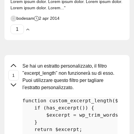
Lorem ipsum dolor. Lorem ipsum dolor. Lorem ipsum dolor.
Lorem ipsum dolor. Lorem..."
bodesam
2 apr 2014
Se hai un estratto personalizzato, il filtro
"excerpt_length" non funzionerà su di esso.
Puoi utilizzare questo filtro per tagliare
l'estratto personalizzato.
function
custom_excerpt_length
(
$excer
if
 (
has_excerpt
()) {

$excerpt
 = 
wp_trim_words
(
get_
    }

return
$excerpt
;
