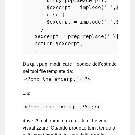
array_pop
(
$excerpt
);

$excerpt
 = 
implode
(
" "
,
$excer
      } 
else
 {

$excerpt
 = 
implode
(
" "
,
$excer
      } 

$excerpt
 = 
preg_replace
(
'`\[[^\]]
return
$excerpt
;

Da qui, puoi modificare il codice dell'estratto
nei tuoi file template da:
<?php the_excerpt();?>
...a:
<?php echo excerpt(25);?>
dove 25 è il numero di caratteri che vuoi
visualizzare. Quando progetto temi, tendo a