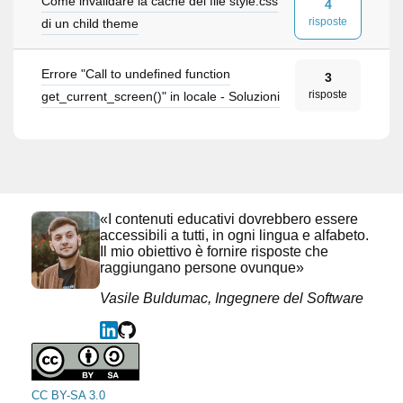
Come invalidare la cache del file style.css
4
risposte
di un child theme
Errore "Call to undefined function
3
risposte
get_current_screen()" in locale - Soluzioni
«I contenuti educativi dovrebbero essere
accessibili a tutti, in ogni lingua e alfabeto.
Il mio obiettivo è fornire risposte che
raggiungano persone ovunque»
Vasile Buldumac, Ingegnere del Software
CC BY-SA 3.0