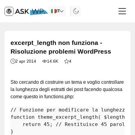
IT
excerpt_length non funziona -
Risoluzione problemi WordPress
2 apr 2014
14.6K
4
Sto cercando di costruire un tema e voglio controllare
la lunghezza degli estratti dei post facendo qualcosa
come questo in functions.php:
// Funzione per modificare la lunghezza d
function
theme_excerpt_length
(
$length
) 
return
45
; 
// Restituisce 45 parole c