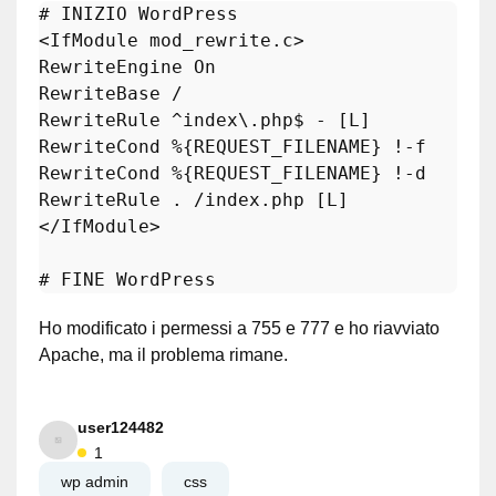
# INIZIO WordPress
<IfModule mod_rewrite.c>

RewriteEngine On

RewriteBase /

RewriteRule ^index\.php$ - [L]

RewriteCond %{REQUEST_FILENAME} !-f

RewriteCond %{REQUEST_FILENAME} !-d

RewriteRule . /index.php [L]

</IfModule>

# FINE WordPress
Ho modificato i permessi a 755 e 777 e ho riavviato
Apache, ma il problema rimane.
user124482
1
wp admin
css