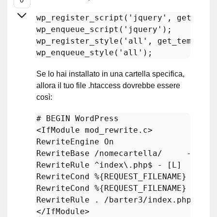
wp_register_script
(
'jquery'
, 
get_temp
wp_enqueue_script
(
'jquery'
wp_register_style
(
'all'
, 
get_template
wp_enqueue_style
(
'all'
Se lo hai installato in una cartella specifica,
allora il tuo file .htaccess dovrebbe essere
così:
# BEGIN WordPress
<IfModule mod_rewrite.c>

RewriteEngine On

RewriteBase /nomecartella/     -----> 
RewriteRule ^index\.php$ - [L]

RewriteCond %{REQUEST_FILENAME} !-f

RewriteCond %{REQUEST_FILENAME} !-d

RewriteRule . /barter3/index.php [L]

</IfModule>
