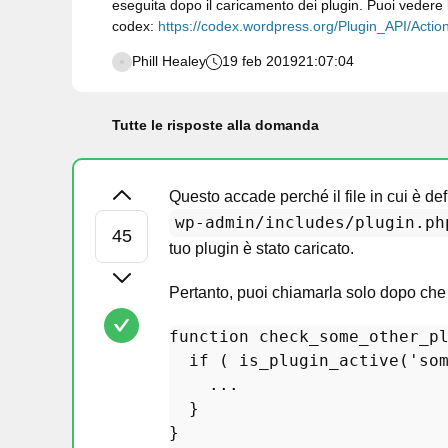
eseguita dopo il caricamento dei plugin. Puoi vedere
codex:
https://codex.wordpress.org/Plugin_API/Acti
Phill Healey
19 feb 2019
21:07:04
Tutte le risposte alla domanda
Questo accade perché il file in cui è def
wp-admin/includes/plugin.ph
tuo plugin è stato caricato.
Pertanto, puoi chiamarla solo dopo che l
function
check_some_other_p
if
 ( 
is_plugin_active
(
'so
    ...

  }
