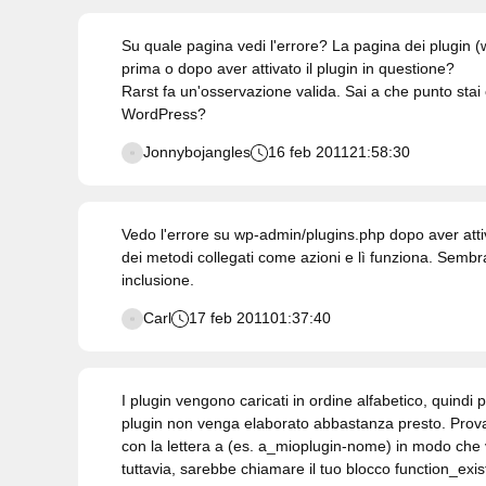
Su quale pagina vedi l'errore? La pagina dei plugin
prima o dopo aver attivato il plugin in questione?
Rarst fa un'osservazione valida. Sai a che punto stai 
WordPress?
Jonnybojangles
16 feb 2011
21:58:30
Vedo l'errore su wp-admin/plugins.php dopo aver attivat
dei metodi collegati come azioni e lì funziona. Sembr
inclusione.
Carl
17 feb 2011
01:37:40
I plugin vengono caricati in ordine alfabetico, quind
plugin non venga elaborato abbastanza presto. Prova 
con la lettera a (es. a_mioplugin-nome) in modo che 
tuttavia, sarebbe chiamare il tuo blocco function_exis