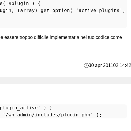
e
(
$plugin
) 
{

ugin
, (
array
) 
get_option
( 
'active_plugins'
, 
 essere troppo difficile implementarla nel tuo codice come
30 apr 2011
02:14:4
plugin_active'
 ) )

 
'/wp-admin/includes/plugin.php'