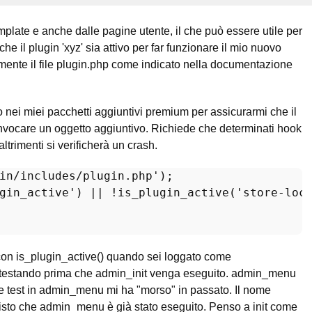
plate e anche dalle pagine utente, il che può essere utile per
he il plugin 'xyz' sia attivo per far funzionare il mio nuovo
mente il file plugin.php come indicato nella documentazione
 nei miei pacchetti aggiuntivi premium per assicurarmi che il
 invocare un oggetto aggiuntivo. Richiede che determinati hook
 altrimenti si verificherà un crash.
in/includes/plugin.php'
gin_active'
) || !
is_plugin_active
(
'store-loc
on is_plugin_active() quando sei loggato come
i testando prima che admin_init venga eseguito. admin_menu
re test in admin_menu mi ha "morso" in passato. Il nome
visto che admin_menu è già stato eseguito. Penso a init come