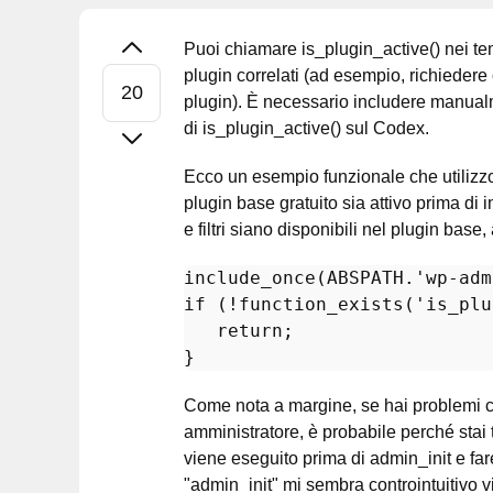
Puoi chiamare is_plugin_active() nei tem
plugin correlati (ad esempio, richiedere c
plugin). È necessario includere manual
di is_plugin_active() sul Codex.
Ecco un esempio funzionale che utilizzo
plugin base gratuito sia attivo prima di
e filtri siano disponibili nel plugin base,
include_once
(ABSPATH.
'wp-adm
if
 (!
function_exists
(
'is_plu
return
;

Come nota a margine, se hai problemi c
amministratore, è probabile perché sta
viene eseguito prima di admin_init e fa
"admin_init" mi sembra controintuitivo 