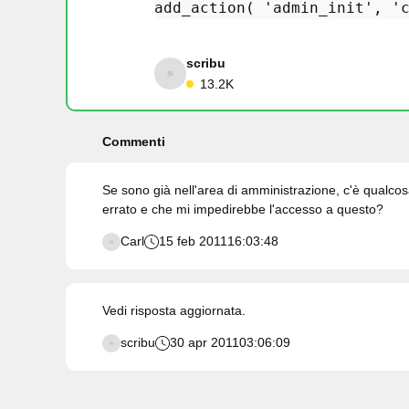
add_action
( 
'admin_init'
, 
'
scribu
13.2K
Commenti
Se sono già nell'area di amministrazione, c'è qualc
errato e che mi impedirebbe l'accesso a questo?
Carl
15 feb 2011
16:03:48
Vedi risposta aggiornata.
scribu
30 apr 2011
03:06:09