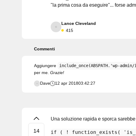
"la prima cosa da eseguire"... forse adm
Lance Cleveland
415
Commenti
Aggiungere
include_once(ABSPATH.'wp-admin/
per me.
Grazie!
Dave
12 apr 2018
03:42:27
Una soluzione rapida e sporca sarebbe
if
 ( ! 
function_exists
( 
'is_