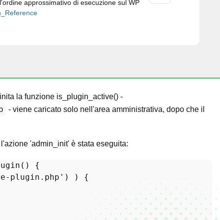
 l'ordine approssimativo di esecuzione sul WP
on_Reference
inita la funzione is_plugin_active() -
p
- viene caricato solo nell'area amministrativa, dopo che il
'azione 'admin_init' è stata eseguita:
lugin
(
) 
{

me-plugin.php'
) ) {
