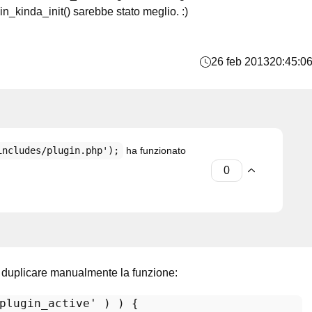
in_kinda_init() sarebbe stato meglio. :)
26 feb 2013
20:45:0
includes/plugin.php');
ha funzionato
 duplicare manualmente la funzione:
plugin_active'
 ) ) {
