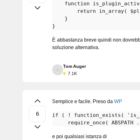
function
is_plugin_activ
return
in_array
( 
$pl
    }

È abbastanza breve quindi non dovrebbe
soluzione alternativa.
Tom Auger
7.1K
Semplice e facile. Preso da
WP
if
 ( ! 
function_exists
( 
'is_
require_once
( ABSPATH .
e poi qualsiasi istanza di