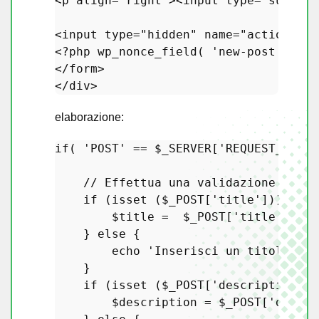
<p align=
"right"
><input type=
"submit"
<input type=
"hidden"
 name=
"action"
 va
<?php
wp_nonce_field
( 
'new-post'
 ); 
?
</form>

elaborazione:
if
( 
'POST'
 == 
$_SERVER
[
'REQUEST_METHO
// Effettua una validazione di ba
if
 (
isset
 (
$_POST
[
'title'
])) {

$title
 =  
$_POST
[
'title'
];

    } 
else
 {

echo
'Inserisci un titolo'
;

    }

if
 (
isset
 (
$_POST
[
'description'
])
$description
 = 
$_POST
[
'descri