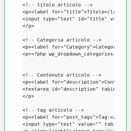
<!-- titolo articolo -->

<p><label 
for
=
"title"
>Titolo</label><
<input type=
"text"
 id=
"title"
 value=
"
</p>

<!-- Categoria articolo -->

<p><label 
for
=
"Category"
>Categoria:</
<p>
<?php
wp_dropdown_categories
( 
'sho
<!-- Contenuto articolo -->

<p><label 
for
=
"description"
>Contenuto
<textarea id=
"description"
 tabindex=
"
</p>

<!-- tag articolo -->

<p><label 
for
=
"post_tags"
>Tag:</label>
<input type=
"text"
 value=
""
 tabindex=