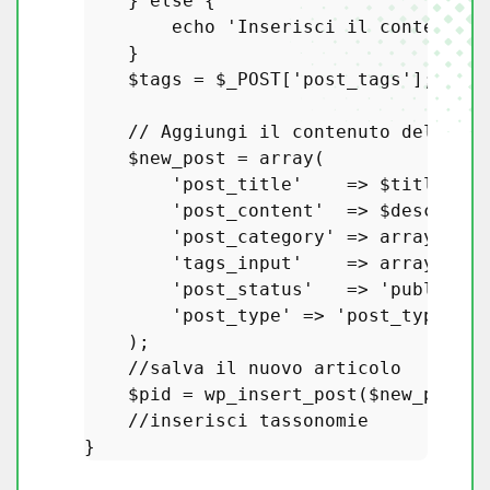
    } 
else
 {

echo
'Inserisci il contenuto'
    }

$tags
 = 
$_POST
[
'post_tags'
];

// Aggiungi il contenuto del modu
$new_post
 = 
array
(

'post_title'
    => 
$title
,

'post_content'
  => 
$descripti
'post_category'
 => 
array
(
$_PO
'tags_input'
    => 
array
(
$tag
'post_status'
   => 
'publish'
,
'post_type'
 => 
'post_type_nam
    );

//salva il nuovo articolo
$pid
 = 
wp_insert_post
(
$new_post
);
//inserisci tassonomie