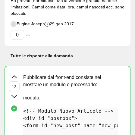
Ho provato Formidable. Ma la versione gratuita ha delle
limitazioni. Campi come data, ora, campi nascosti ecc. sono
bloccati.
Eugine Joseph
29 gen 2017
Tutte le risposte alla domanda
Pubblicare dal front-end consiste nel
mostrare un modulo e processarlo:
modulo:
<!-- Modulo Nuovo Articolo -->

<div id=
"postbox"
>

<form id=
"new_post"
 name=
"new_post"
 m