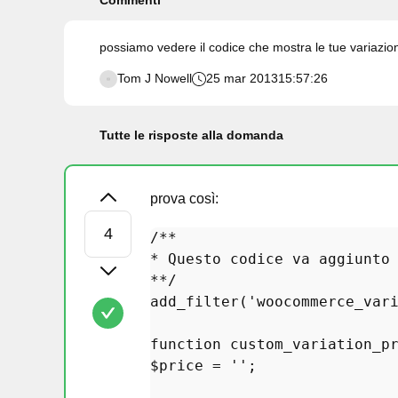
Commenti
possiamo vedere il codice che mostra le tue variazio
Tom J Nowell
25 mar 2013
15:57:26
Tutte le risposte alla domanda
prova così:
/**

* Questo codice va aggiunto 
**/
add_filter
(
'woocommerce_var
function
custom_variation_p
$price
 = 
''
;
