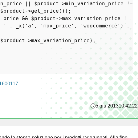
on_price || 
$product
->min_variation_price !==
(
$product
->
get_price
n_price && 
$product
->max_variation_price !== 
> '
 . 
_x
(
'a'
, 
'max_price'
, 
'woocommerce'
) . 
'
(
$product
->max_variation_price);

y/1600117
5 giu 2013
10:42:22
ndo la stessa soluzione per i prodotti raggruppati. Alla fine