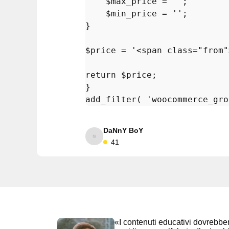
$max_price
 = 
''
;

$min_price
 = 
''
;

}

$price
 = 
'<span class="from"
return
$price
;

add_filter
( 
'woocommerce_gro
DaNnY BoY
41
«I contenuti educativi dovrebbero