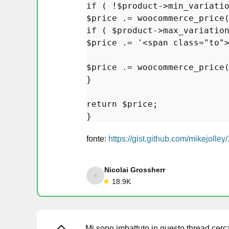
if
 ( !
$product
->min_variati
$price
 .= 
woocommerce_price
if
 ( 
$product
->max_variatio
$price
 .= 
'<span class="to"
$price
 .= 
woocommerce_price
}

return
$price
;

fonte:
https://gist.github.com/mikejolle
Nicolai Grossherr
18.9K
Mi sono imbattuto in questo thread cerca