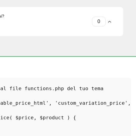
ni?
al file functions.php del tuo tema

iable_price_html'
, 
'custom_variation_price'
, 
rice
(
$price
, 
$product
) 