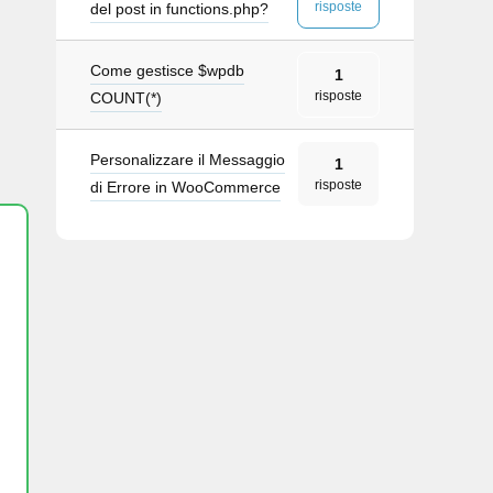
risposte
del post in functions.php?
Come gestisce $wpdb
1
risposte
COUNT(*)
Personalizzare il Messaggio
1
risposte
di Errore in WooCommerce
10
, 
2
);
