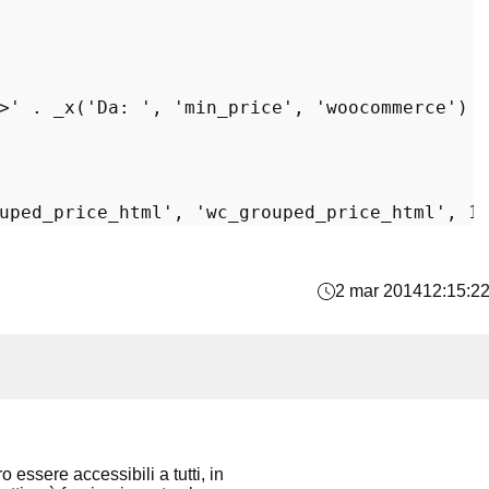
>'
 . 
_x
(
'Da: '
, 
'min_price'
, 
'woocommerce'
) 
uped_price_html'
, 
'wc_grouped_price_html'
, 
1
2 mar 2014
12:15:2
 essere accessibili a tutti, in