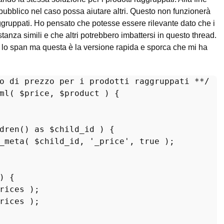
lo pubblico nel caso possa aiutare altri. Questo non funzionerà
 raggruppati. Ho pensato che potesse essere rilevante dato che i
tanza simili e che altri potrebbero imbattersi in questo thread.
 lo span ma questa è la versione rapida e sporca che mi ha
o di prezzo per i prodotti raggruppati **/
ml
(
$price
, 
$product
) 
dren
() 
as
$child_id
 ) {

_meta
( 
$child_id
, 
'_price'
, 
true
 );

) {

rices
 );

rices
 );
