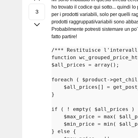
ho trovato il codice qui sotto... quindi 
per i prodotti variabili, solo per quelli
prodotti raggruppati/variabili sono abbas
Probabilmente potresti sistemare un po'
fatto partire!
/*** Restituisce l'intervall
function
wc_grouped_price_ht
$all_prices
 = 
array
();

foreach
 ( 
$product
->
get_chil
$all_prices
[] = 
get_post
}

if
 ( ! 
empty
( 
$all_prices
 ) 
$max_price
 = 
max
( 
$all_p
$min_price
 = 
min
( 
$all_p
} 
else
 {
