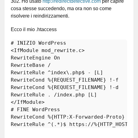
302. Ho usato
http://redirectdetective.com
per capire
cosa stesse succedendo, ma ora non so come
risolvere i reindirizzamenti.
Ecco il mio .htaccess
# INIZIO WordPress
<IfModule mod_rewrite.c>

RewriteEngine On

RewriteBase /

RewriteRule ^
index
\.php$ - [L]

RewriteCond %{REQUEST_FILENAME} !-f

RewriteCond %{REQUEST_FILENAME} !-d

RewriteRule . /index.php [L]

<
/IfModule>

# FINE WordPress

RewriteCond %{HTTP:X-Forwarded-Proto} !htt
RewriteRule ^(.*)$ https:/
/%
{HTTP_HOST}%{