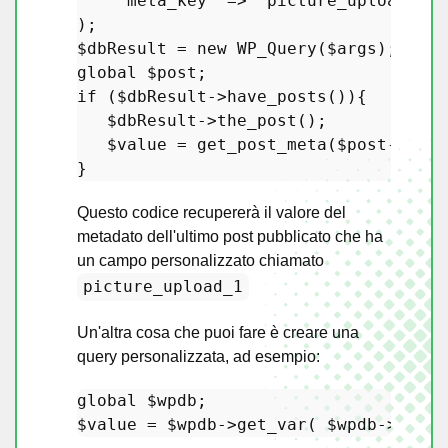
'meta_key'
 => 
'picture_upload_1'
$dbResult
 = 
new
WP_Query
(
$args
global
$post
if
 (
$dbResult
->
have_posts
()){

$dbResult
->
the_post
();

$value
 = 
get_post_meta
(
$post
->ID,
'
Questo codice recupererà il valore del
metadato dell'ultimo post pubblicato che ha
un campo personalizzato chiamato
picture_upload_1
Un'altra cosa che puoi fare è creare una
query personalizzata, ad esempio:
global
$wpdb
$value
 = 
$wpdb
->
get_var
( 
$wpdb
->
prepa