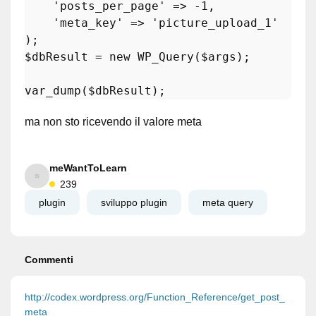
'posts_per_page'
 => -
1
,

'meta_key'
 => 
'picture_upload_1'
$dbResult
 = 
new
WP_Query
(
$args
);

var_dump
(
$dbResult
ma non sto ricevendo il valore meta
meWantToLearn
239
plugin
sviluppo plugin
meta query
Commenti
http://codex.wordpress.org/Function_Reference/get_post_
meta