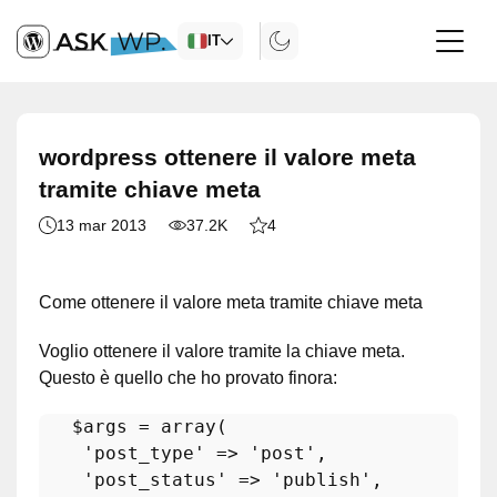
IT
wordpress ottenere il valore meta
tramite chiave meta
13 mar 2013
37.2K
4
Come ottenere il valore meta tramite chiave meta
Voglio ottenere il valore tramite la chiave meta.
Questo è quello che ho provato finora:
$args
 = 
array
(

'post_type'
 => 
'post'
,

'post_status'
 => 
'publish'
,
