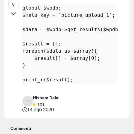
global
$wpdb
$meta_key
 = 
'picture_upload_1'
;

$data
 = 
$wpdb
->
get_results
(
$wpdb
->
pre
$result
foreach
(
$data
as
$array
){

$result
[] = 
$array
[
0
];

}

print_r
(
$result
Hisham Dalal
101
14 ago 2020
Commenti