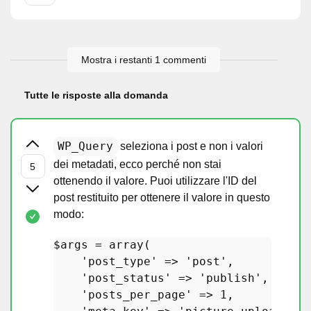
Mostra i restanti 1 commenti
Tutte le risposte alla domanda
WP_Query
seleziona i post e non i valori
dei metadati, ecco perché non stai
ottenendo il valore. Puoi utilizzare l'ID del
post restituito per ottenere il valore in questo
modo:
$args
 = 
array
(

'post_type'
 => 
'post'
,

'post_status'
 => 
'publish'
,

'posts_per_page'
 => 
1
,
