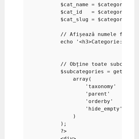
$cat_name
 = 
$category
->na
$cat_id
   = 
$category
->te
$cat_slug
 = 
$category
->sl
// Afișează numele fiecăr
echo
'<h3>Categorie: '
 . 
// Obține toate subcatego
$subcategories
 = 
get_term
array
(

'taxonomy'
   => 
$
'parent'
     => 
$
'orderby'
    => 
'
'hide_empty'
 => 
t
                )

            );

?>
            <div>
