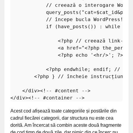
// creează o interogare WordP
query_posts
(
"cat=
$cat_id
&post
// începe bucla WordPress!
if
 (
have_posts
()) : 
while
 (
ha
<?php
// creează link-ul 
                <a href=
"<?php the_permal
<?php
echo
'<hr/>'
; 
?>
<?php
endwhile
; 
endif
; 
// înc
<?php
 } 
// încheie instrucțiunea 
    </div><!-- 
#content -->
</div><!-- 
#container -->
Acest cod afișează toate categoriile și postările din
cadrul fiecărei categorii, dar structura nu este cea
dorită. Am încercat să combin aceste două fragmente
de cod timp de două zile, dar nimic din ce încerc nu