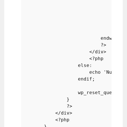
// Af
?>
                                <p>Po
<?php
endwhile
;

?>
                        </div>

<?php
else
:

echo
'Nu s-au
endif
;

wp_reset_query
();

                }

?>
            </div>

<?php
        }
