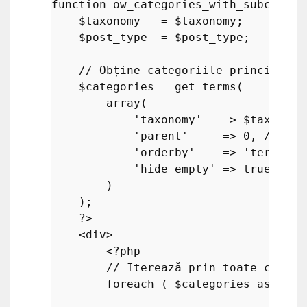
function
ow_categories_with_subcatego
$taxonomy
   = 
$taxonomy
;

$post_type
  = 
$post_type
;

// Obține categoriile principale 
$categories
 = 
get_terms
( 

array
(

'taxonomy'
   => 
$taxonomy
'parent'
     => 
0
, // <--
'orderby'
    => 
'term_id'
'hide_empty'
 => 
true
 // <
        )

    );

?>
    <div>

<?php
// Iterează prin toate catego
foreach
 ( 
$categories
as
$cat