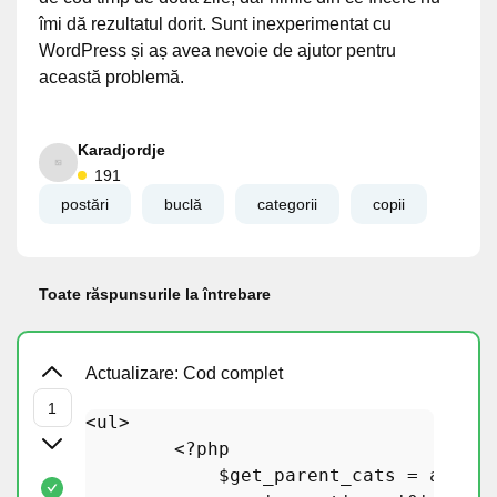
îmi dă rezultatul dorit. Sunt inexperimentat cu
WordPress și aș avea nevoie de ajutor pentru
această problemă.
Karadjordje
191
postări
buclă
categorii
copii
Toate răspunsurile la întrebare
Actualizare: Cod complet
<ul>   

<?php
$get_parent_cats
 = 
array
(
