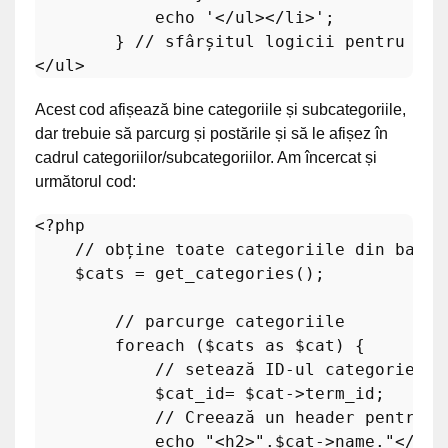
echo
'</ul></li>'
;

        } 
// sfârșitul logicii pentru cat
Acest cod afișează bine categoriile și subcategoriile,
dar trebuie să parcurg și postările și să le afișez în
cadrul categoriilor/subcategoriilor. Am încercat și
următorul cod:
<?php
// obține toate categoriile din baza 
$cats
 = 
get_categories
(); 

// parcurge categoriile
foreach
 (
$cats
as
$cat
) {

// setează ID-ul categoriei
$cat_id
= 
$cat
->term_id;

// Creează un header pentru c
echo
"<h2>"
.
$cat
->name.
"</h2>