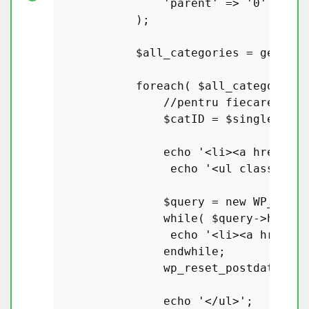
'parent'
 => 
'0'
//obț
            ); 

$all_categories
 = 
get_cat
foreach
( 
$all_categories
//pentru fiecare cate
$catID
 = 
$single_cate
echo
'<li><a href=" '
echo
'<ul class="pos
$query
 = 
new
WP_Query
while
( 
$query
->
have_p
echo
'<li><a href="'
endwhile
;

wp_reset_postdata
();

echo
'</ul>'
;
