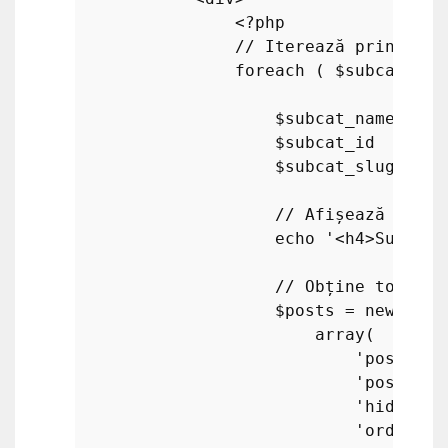
<?php
// Iterează prin toat
foreach
 ( 
$subcategor
$subcat_name
 = 
$s
$subcat_id
   = 
$s
$subcat_slug
 = 
$s
// Afișează numel
echo
'<h4>Subcate
// Obține toate p
$posts
 = 
new
WP_Q
array
(

'post_typ
'posts_pe
'hide_emp
'order'
  