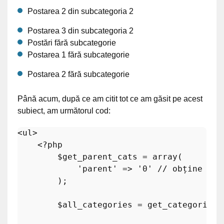
Postarea 2 din subcategoria 2
Postarea 3 din subcategoria 2
Postări fără subcategorie
Postarea 1 fără subcategorie
Postarea 2 fără subcategorie
Până acum, după ce am citit tot ce am găsit pe acest
subiect, am următorul cod:
<ul>   

<?php
$get_parent_cats
 = 
array
(

'parent'
 => 
'0'
// obține doa
        ); 

$all_categories
 = 
get_categories
(