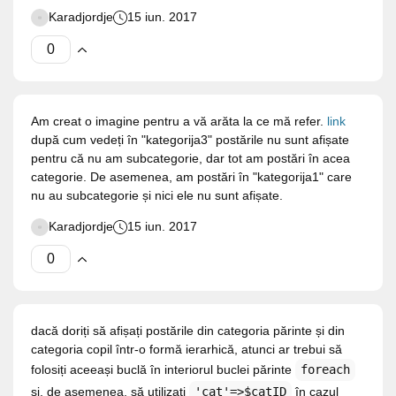
Karadjordje
15 iun. 2017
Am creat o imagine pentru a vă arăta la ce mă refer.
link
după cum vedeți în "kategorija3" postările nu sunt afișate
pentru că nu am subcategorie, dar tot am postări în acea
categorie. De asemenea, am postări în "kategorija1" care
nu au subcategorie și nici ele nu sunt afișate.
Karadjordje
15 iun. 2017
dacă doriți să afișați postările din categoria părinte și din
categoria copil într-o formă ierarhică, atunci ar trebui să
folosiți aceeași buclă în interiorul buclei părinte
foreach
și, de asemenea, să utilizați
'cat'=>$catID
în cazul