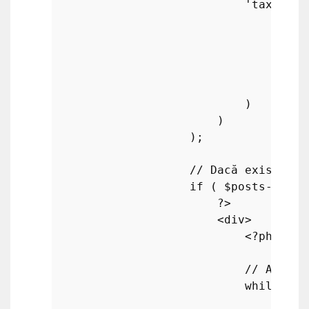
'tax_quer
array
'
'
'
                                )

                            )

                        )

                    );

// Dacă există po
if
 ( 
$posts
->
have
?>
                        <div>

<?php
// Atâta 
while
 ( 
$