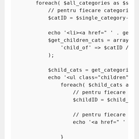
foreach
( 
$all_categories
as
$sing
// pentru fiecare categorie, 
$catID
 = 
$single_category
->ca
echo
'<li><a href=" '
 . 
get_c
$get_children_cats
 = 
array
(

'child_of'
 => 
$catID
// o
            );

$child_cats
 = 
get_categories
(
echo
'<ul class="children">'
;

foreach
( 
$child_cats
as
$
// pentru fiecare sub
$childID
 = 
$child_cat
// pentru fiecare sub
echo
'<a href=" '
 . 
g
                }
