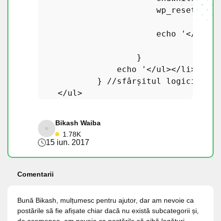
wp_reset_post
echo
'</ul>'
;

                    }

echo
'</ul></li>'
;

            } 
//sfârșitul logicii cat
Bikash Waiba
1.78K
15 iun. 2017
Comentarii
Bună Bikash, mulțumesc pentru ajutor, dar am nevoie ca
postările să fie afișate chiar dacă nu există subcategorii și,