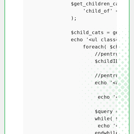
$get_children_cats
 = 
'child_of'
 => 
$ca
                );

$child_cats
 = 
get_cat
echo
'<ul class="chil
foreach
( 
$child_c
//pentru fiec
$childID
 = 
$c
//pentru fiec
echo
'<a href
echo
'<ul cl
$query
 = 
new
while
( 
$query
echo
'<li><a
endwhile
;
