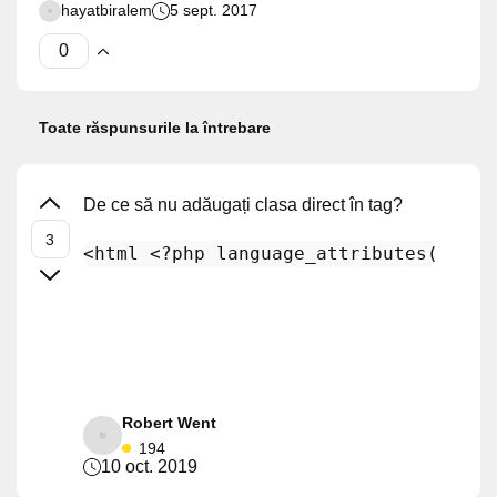
hayatbiralem
5 sept. 2017
Toate răspunsurile la întrebare
De ce să nu adăugați clasa direct în tag?
<html 
<?php
language_attributes
(); 
?>
Robert Went
194
10 oct. 2019