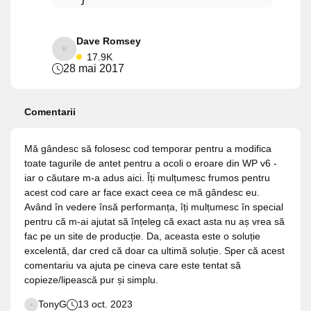
Dave Romsey
17.9K
28 mai 2017
Comentarii
Mă gândesc să folosesc cod temporar pentru a modifica
toate tagurile de antet pentru a ocoli o eroare din WP v6 -
iar o căutare m-a adus aici. Îți mulțumesc frumos pentru
acest cod care ar face exact ceea ce mă gândesc eu.
Având în vedere însă performanța, îți mulțumesc în special
pentru că m-ai ajutat să înțeleg că exact asta nu aș vrea să
fac pe un site de producție. Da, aceasta este o soluție
excelentă, dar cred că doar ca ultimă soluție. Sper că acest
comentariu va ajuta pe cineva care este tentat să
copieze/lipească pur și simplu.
TonyG
13 oct. 2023