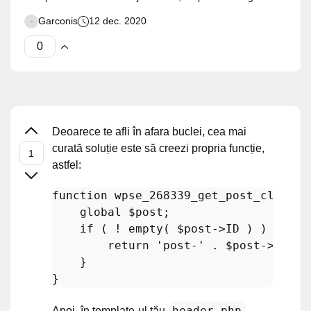
Garconis
12 dec. 2020
Deoarece te afli în afara buclei, cea mai
curată soluție este să creezi propria funcție,
astfel:
function
wpse_268339_get_post_class
(
)
global
$post
;

if
 ( ! 
empty
( 
$post
->ID ) ) {

return
'post-'
 . 
$post
->ID;

    }

header.php
Apoi, în template-ul tău
,