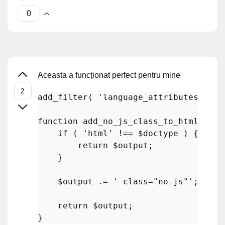
Aceasta a funcționat perfect pentru mine
add_filter
( 
'language_attributes'
, 
'a
function
add_no_js_class_to_html_tag
(
if
 ( 
'html'
 !== 
$doctype
 ) {

return
$output
;

    }

$output
 .= 
' class="no-js"'
;

return
$output
;
