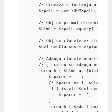
// Creează o instanță a DOMXp
$xpath
 = 
new
\DOMXpath
( 
$dom
 
// Obține primul element HTML
$html
 = 
$xpath
->
query
( 
"/desc
// Obține clasele existente p
$definedClasses
 = 
explode
( 
' 
// Adaugă clasele noastre sup
// și că nu se adaugă nume de
foreach
 ( 
$html
as
$html_tag
 
$spacer
 = 
' '
;

// Spacer va fi setat la 
if
 ( 
isset
( 
$definedClass
$spacer
 = 
''
;

            }       

foreach
 ( 
$additional_htm