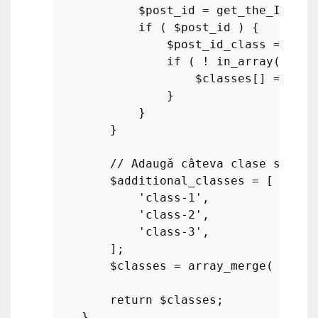
$post_id
 = 
get_the_ID
();

if
 ( 
$post_id
 ) {

$post_id_class
 = 
"pos
if
 ( ! 
in_array
( 
$pos
$classes
[] = 
$pos
                }

            }

        }

// Adaugă câteva clase suplim
$additional_classes
 = [

'class-1'
,

'class-2'
,

'class-3'
,

        ];

$classes
 = 
array_merge
( 
$clas
return
$classes
;
