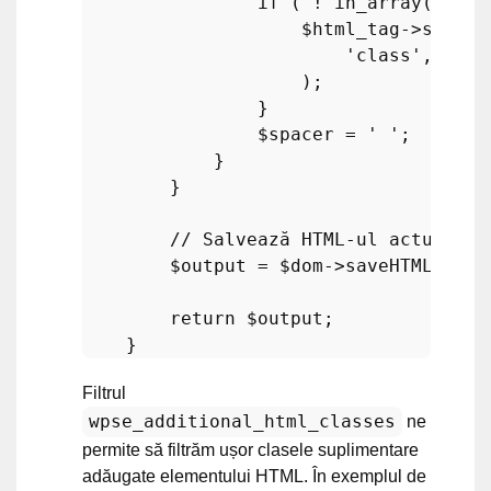
if
 ( ! 
in_array
( 
$add
$html_tag
->
setAtt
'class'
, 
$htm
                    );

                }

$spacer
 = 
' '
;

            }

        }

// Salvează HTML-ul actualiza
$output
 = 
$dom
->
saveHTML
();  
return
$output
;

Filtrul
wpse_additional_html_classes
ne
permite să filtrăm ușor clasele suplimentare
adăugate elementului HTML. În exemplul de