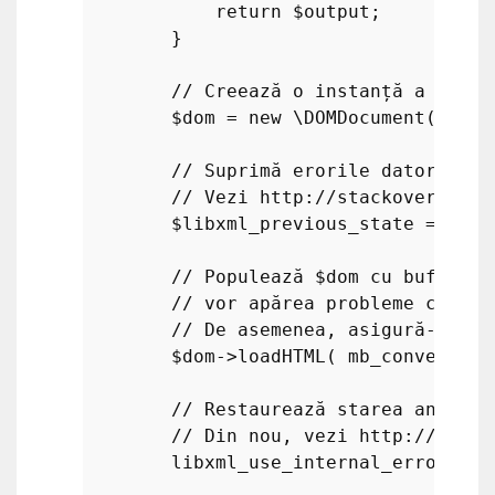
return
$output
;

        }

// Creează o instanță a DOMDo
$dom
 = 
new
\DOMDocument
();

// Suprimă erorile datorate H
// Vezi http://stackoverflow.
$libxml_previous_state
 = 
libx
// Populează $dom cu bufferul
// vor apărea probleme cu car
// De asemenea, asigură-te că
$dom
->
loadHTML
( 
mb_convert_en
// Restaurează starea anterio
// Din nou, vezi http://stack
libxml_use_internal_errors
( 
$