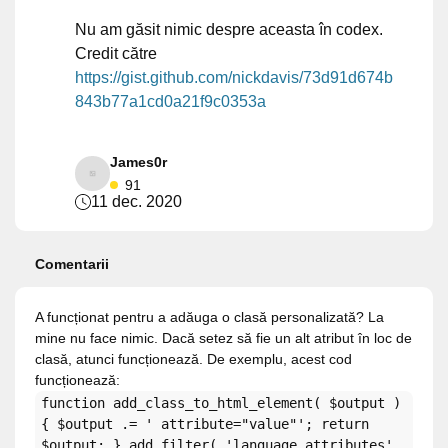
Nu am găsit nimic despre aceasta în codex.
Credit către
https://gist.github.com/nickdavis/73d91d674b
843b77a1cd0a21f9c0353a
James0r
91
11 dec. 2020
Comentarii
A funcționat pentru a adăuga o clasă personalizată? La
mine nu face nimic. Dacă setez să fie un alt atribut în loc de
clasă, atunci funcționează. De exemplu, acest cod
funcționează:
function add_class_to_html_element( $output )
{ $output .= ' attribute="value"'; return
$output; } add_filter( 'language_attributes',