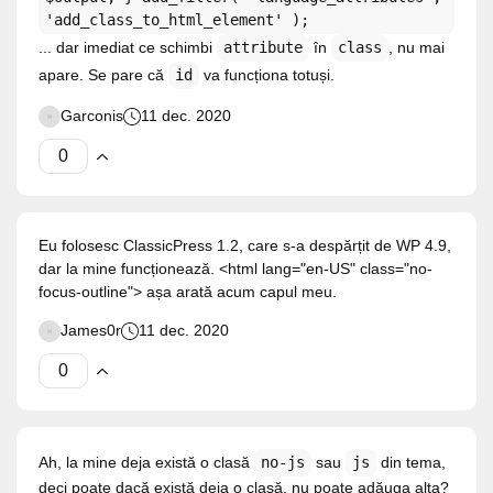
'add_class_to_html_element' );
... dar imediat ce schimbi
attribute
în
class
, nu mai
apare. Se pare că
id
va funcționa totuși.
Garconis
11 dec. 2020
Eu folosesc ClassicPress 1.2, care s-a despărțit de WP 4.9,
dar la mine funcționează. <html lang="en-US" class="no-
focus-outline"> așa arată acum capul meu.
James0r
11 dec. 2020
Ah, la mine deja există o clasă
no-js
sau
js
din tema,
deci poate dacă există deja o clasă, nu poate adăuga alta?