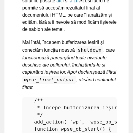
soluțiile postate
aici
și
aici
. Acest lucru ne
permite să accesăm rezultatul final al
documentului HTML, pe care îl analizăm și
edităm, fără a fi nevoie să modificăm fișierele
de șablon ale temei.
Mai întâi, începem bufferizarea ieșirii și
shutdown
conectăm funcția noastră
, care
funcționează parcurgând toate nivelurile
deschise ale bufferului, închizându-le și
capturând ieșirea lor. Apoi declanșează filtrul
wpse_final_output
, afișând conținutul
filtrat.
/**

     * Începe bufferizarea ieșirii

     */
add_action
( 
'wp'
, 
'wpse_ob_start'
function
wpse_ob_start
(
) 
{
