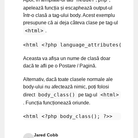
apelează funcția și escaphează output-ul
într-o clasă a tag-ului body. Acest exemplu
presupune că ai deja câteva clase pe tag-ul
<html>
.
<
html
<?php
language_attributes
(); 
?>
Aceasta va afișa un nume de clasă doar
dacă te afli pe o Postare / Pagină.
Alternativ, dacă toate clasele normale ale
body-ului nu afectează nimic, poți folosi
body_class()
<html>
direct
pe tag-ul
. Funcția funcționează oriunde.
<
html
<?php
body_class
(); 
?>
>
Jared Cobb