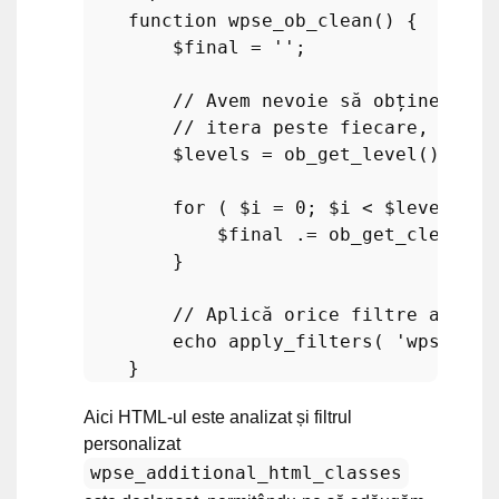
function
wpse_ob_clean
(
) 
{

$final
 = 
''
;

// Avem nevoie să obținem num
// itera peste fiecare, colec
$levels
 = 
ob_get_level
();

for
 ( 
$i
 = 
0
; 
$i
 < 
$levels
; 
$
$final
 .= 
ob_get_clean
();

        }

// Aplică orice filtre asupra
echo
apply_filters
( 
'wpse_fin
Aici HTML-ul este analizat și filtrul
personalizat
wpse_additional_html_classes