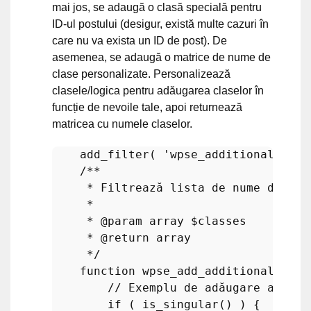
mai jos, se adaugă o clasă specială pentru
ID-ul postului (desigur, există multe cazuri în
care nu va exista un ID de post). De
asemenea, se adaugă o matrice de nume de
clase personalizate. Personalizează
clasele/logica pentru adăugarea claselor în
funcție de nevoile tale, apoi returnează
matricea cu numele claselor.
add_filter
( 
'wpse_additional_html
/**

     * Filtrează lista de nume de cla
     *

     * 
@param
 array $classes

     * 
@return
 array

     */
function
wpse_add_additional_html
// Exemplu de adăugare a unei
if
 ( 
is_singular
() ) { 
