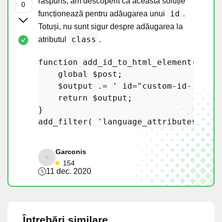
răspuns, am descoperit că această soluție
id
funcționează pentru adăugarea unui
.
Totuși, nu sunt sigur despre adăugarea la
class
atributul
.
function
add_id_to_html_element
(
$out
global
$post
;

$output
 .= 
' id="custom-id-'
 . 
$p
return
$output
;

add_filter
( 
'language_attributes'
, 
'a
Garconis
154
11 dec. 2020
Întrebări similare