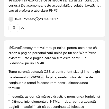
Te superi să explici de ce ai nevoie să faci asta? (Sunt doar
curios.) De asemenea, este acceptabilă o soluție JavaScript
sau ai prefera o abordare PHP?
Dave Romsey
28 mai 2017
@DaveRomsey motivul meu principal pentru asta este că
creez o pagină personalizată unică pe un site WordPress
existent. Este o pagină care va fi folosită pentru un
Slideshow pe un TV 4K.
Tema curentă setează CSS-ul pentru font-size și line-height
pe elementul
<html>
. În plus, unele dintre stilurile de
conținut ale temei folosesc rem pentru dimensiunea
fontului.
În esență, aș dori să măresc drastic dimensiunea fontului și
înălțimea liniei elementului HTML — doar pentru această
pagină — astfel încât să pot continua să folosesc