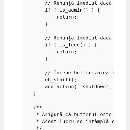
// Renunță imediat dacă sunte
if
 ( 
is_admin
() ) {

return
;

        }

// Renunță imediat dacă este 
if
 ( 
is_feed
() ) {

return
;

        }

// Începe bufferizarea ieșiri
ob_start
();

add_action
( 
'shutdown'
, 
'wpse
    }

/**

     * Asigură că bufferul este curat
     * Acest lucru se întâmplă chiar 
     */