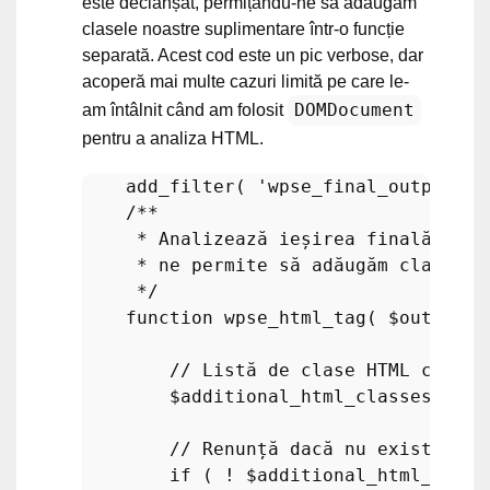
este declanșat, permițându-ne să adăugăm
clasele noastre suplimentare într-o funcție
separată. Acest cod este un pic verbose, dar
acoperă mai multe cazuri limită pe care le-
DOMDocument
am întâlnit când am folosit
pentru a analiza HTML.
add_filter
( 
'wpse_final_output'
, 
/**

     * Analizează ieșirea finală a bu
     * ne permite să adăugăm clase la 
     */
function
wpse_html_tag
(
$output
)
// Listă de clase HTML care p
$additional_html_classes
 = 
ap
// Renunță dacă nu există cla
if
 ( ! 
$additional_html_class