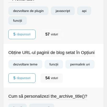
dezvoltare de plugin
javascript
api
funcții
5
57
răspunsuri
voturi
Obține URL-ul paginii de blog setat în Opțiuni
dezvoltare teme
funcții
permalink uri
5
54
răspunsuri
voturi
Cum să personalizezi the_archive_title()?