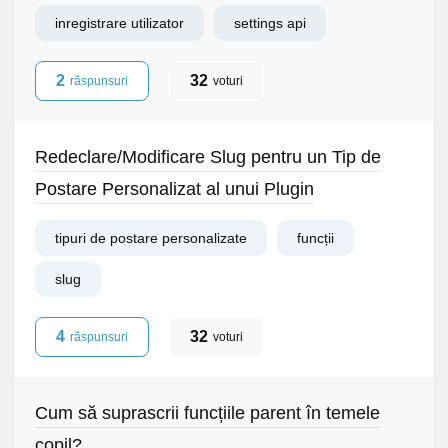
inregistrare utilizator
settings api
2
32
răspunsuri
voturi
Redeclare/Modificare Slug pentru un Tip de
Postare Personalizat al unui Plugin
tipuri de postare personalizate
funcții
slug
4
32
răspunsuri
voturi
Cum să suprascrii funcțiile parent în temele
copil?