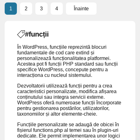
1
2
3
4
Înainte
#funcții
În WordPress, funcțiile reprezintă blocuri
fundamentale de cod care extind și
personalizează funcționalitatea platformei.
Acestea pot fi funcții PHP standard sau funcții
specifice WordPress, concepute pentru a
interacționa cu nucleul sistemului.
Dezvoltatorii utilizează funcții pentru a crea
caracteristici personalizate, modifica afișarea
conținutului sau integra servicii externe.
WordPress oferă numeroase funcții încorporate
pentru gestionarea postărilor, utilizatorilor,
taxonomiilor și altor elemente-cheie.
Funcțiile personalizate se adaugă de obicei în
fișierul functions.php al temei sau în plugin-uri
dedicate. Ele permit implementarea unor logici