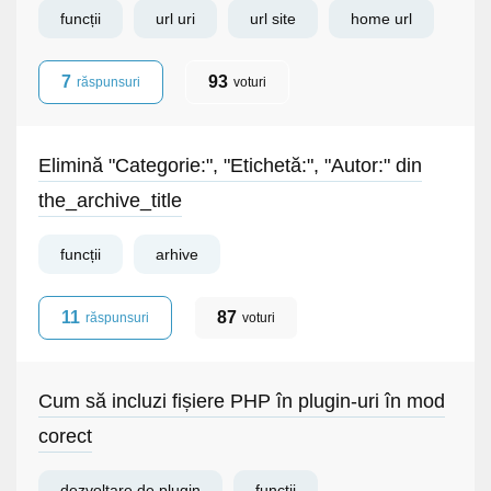
funcții
url uri
url site
home url
7
93
răspunsuri
voturi
Elimină "Categorie:", "Etichetă:", "Autor:" din
the_archive_title
funcții
arhive
11
87
răspunsuri
voturi
Cum să incluzi fișiere PHP în plugin-uri în mod
corect
dezvoltare de plugin
funcții