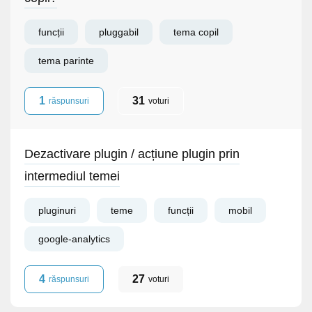
funcții
pluggabil
tema copil
tema parinte
1
31
răspunsuri
voturi
Dezactivare plugin / acțiune plugin prin
intermediul temei
pluginuri
teme
funcții
mobil
google-analytics
4
27
răspunsuri
voturi