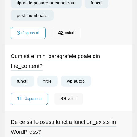
tipuri de postare personalizate
funcții
post thumbnails
3
42
răspunsuri
voturi
Cum să elimini paragrafele goale din
the_content?
funcții
filtre
wp autop
11
39
răspunsuri
voturi
De ce să folosești funcția function_exists în
WordPress?