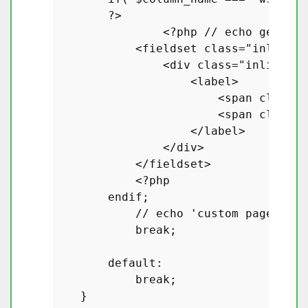
?>
<?php
// echo get_pos
            <fieldset 
class
="
inline
-
e
                <
div
class
="
inline
-
ed
                    <
label
>

                        <
span
class
="
                        <
span
class
="
                    </
label
>

                </
div
>

            </
fieldset
>

            <?
php
endif
;

            // 
echo
 '
custom
page
fiel
break
;

default
:

break
;

    }
