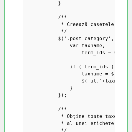
            }

/**

             * Creează casetele de se
             */
            $(
'.post_category'
, rowDa
var
 taxname,

                    term_ids = $(
this
if
 ( term_ids ) {

                    taxname = $(
this
)
                    $(
'ul.'
+taxname+
'
                }

            });

/**

             * Obține toate taxonomii
             * al unei etichete.

             */