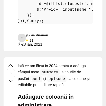
        id =$(this).
closest
(
'.inline-
        $(
'#'
+id+
' input[name="lesson
    }); 

Дима Иванов
21
28 ian. 2021
Iată ce am făcut în 2024 pentru a adăuga
summary
câmpul meta
la tipurile de
post
episode
postări
și
ca coloane și
editabile prin editare rapidă.
Adăugare coloană în
administrare