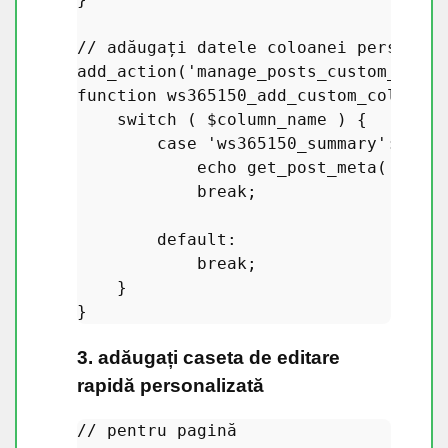
// adăugați datele coloanei personali
add_action
(
'manage_posts_custom_colum
function
ws365150_add_custom_column_d
switch
 ( 
$column_name
 ) {

case
'ws365150_summary'
: 
// s
echo
get_post_meta
( 
$post
break
;

default
:

break
;

    }

3. adăugați caseta de editare
rapidă personalizată
// pentru pagină