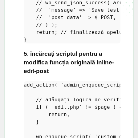
// wp_send_json_success( array(
//  'message' => 'Save test!',
//  'post_data' => $_POST,
// ) );
return
; 
// finalizează apelul fun
5. încărcați scriptul pentru a
modifica funcția originală inline-
edit-post
add_action
( 
'admin_enqueue_scripts'
, 
// adăugați logica de verificare 
if
 ( 
'edit.php'
 != 
$page
 ) {

return
;

    }

wp_enqueue_script
( 
'custom-quicke