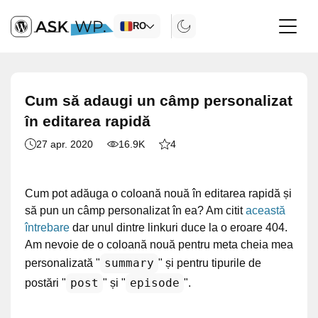
RO
Cum să adaugi un câmp personalizat
în editarea rapidă
27 apr. 2020
16.9K
4
Cum pot adăuga o coloană nouă în editarea rapidă și
să pun un câmp personalizat în ea? Am citit
această
întrebare
dar unul dintre linkuri duce la o eroare 404.
Am nevoie de o coloană nouă pentru meta cheia mea
summary
personalizată "
" și pentru tipurile de
post
episode
postări "
" și "
".