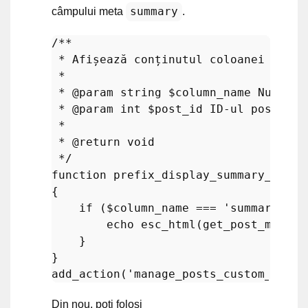
summary
câmpului meta
.
/**

 * Afișează conținutul coloanei Summar
 *

 * 
@param
 string $column_name Numele 
 * 
@param
 int $post_id ID-ul postării
 *

 * 
@return
 void

 */
function
prefix_display_summary_colum
{

if
 (
$column_name
 === 
'summary'
) {

echo
esc_html
(
get_post_meta
(
$
    }

add_action
(
'manage_posts_custom_colum
Din nou, poți folosi