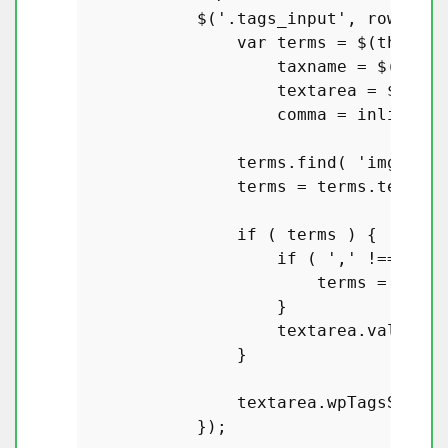
            $(
'.tags_input'
, rowData)
var
 terms = $(
this
),

                    taxname = $(
this
)
                    textarea = $(
'tex
                    comma = inlineEdi
                terms.
find
( 
'img'
 ).
r
                terms = terms.
text
();

if
 ( terms ) {

if
 ( 
','
 !== comm
                        terms = terms
                    }

                    textarea.
val
(term
                }

                textarea.
wpTagsSugges
            });
