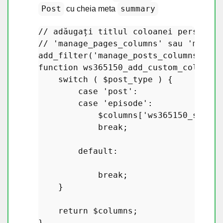
Post
summary
cu cheia meta
// adăugați titlul coloanei personali
// 'manage_pages_columns' sau 'manage
add_filter
(
'manage_posts_columns'
, 
'w
function
ws365150_add_custom_columns_
switch
 ( 
$post_type
 ) {

case
'post'
:

case
'episode'
:

$columns
[
'ws365150_summar
break
;

default
:

break
;

    }

return
$columns
;

}
