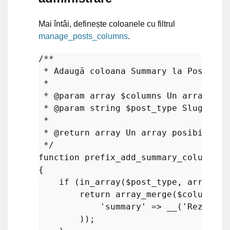
Mai întâi, definește coloanele cu filtrul
manage_posts_columns
.
/**

 * Adaugă coloana Summary la Postări ș
 *

 * 
@param
 array $columns Un array aso
 * 
@param
 string $post_type Slug-ul t
 *

 * 
@return
 array Un array posibil mod
 */
function
prefix_add_summary_column
(
$c
{

if
 (
in_array
(
$post_type
, 
array
(
'p
return
array_merge
(
$columns
, 
'summary'
 => 
__
(
'Rezumat'
        ));
