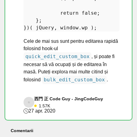
return
false
;

    };

})( jQuery, 
window
.
wp
Cele de mai sus sunt pentru editarea rapidă
folosind hook-ul
quick_edit_custom_box
, și poate fi
necesar să vă ocupați și de editarea în
masă. Puteți explora mai multe citind și
bulk_edit_custom_box
folosind
.
西門 正 Code Guy - JingCodeGuy
1.57K
27 apr. 2020
Comentarii