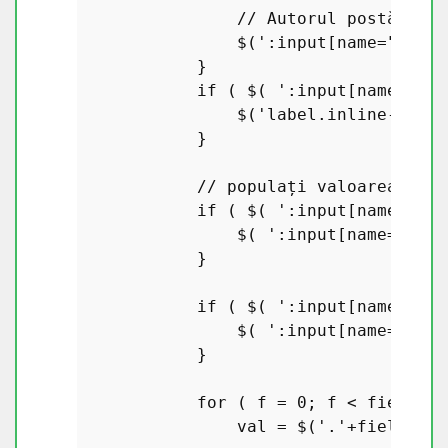
// Autorul postării n
                $(
':input[name="post_
            }

if
 ( $( 
':input[name="pos
                $(
'label.inline-edit-
            }

// populați valoarea meta
if
 ( $( 
':input[name="rem
                $( 
':input[name="rema
            }

if
 ( $( 
':input[name="sum
                $( 
':input[name="summ
            }

for
 ( f = 
0
; f < fields.
l
                val = $(
'.'
+fields[f]