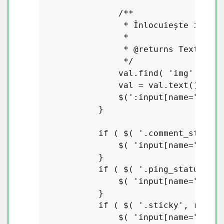
/**

                 * Înlocuiește imagin
                 *

                 * 
@returns
 Text alte
                 */
                val.
find
( 
'img'
 ).
rep
                val = val.
text
();

                $(
':input[name="'
 + f
            }

if
 ( $( 
'.comment_status'
                $( 
'input[name="comme
            }

if
 ( $( 
'.ping_status'
, r
                $( 
'input[name="ping_
            }

if
 ( $( 
'.sticky'
, rowDat
                $( 
'input[name="stick