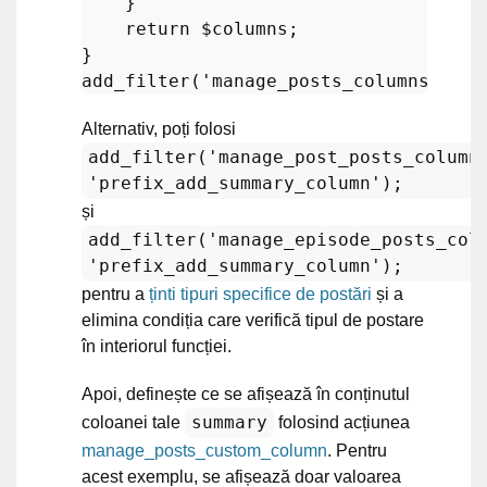
    }

return
$columns
;

add_filter
(
'manage_posts_columns'
, 
'p
Alternativ, poți folosi
add_filter('manage_post_posts_column
'prefix_add_summary_column');
și
add_filter('manage_episode_posts_col
'prefix_add_summary_column');
pentru a
ținti tipuri specifice de postări
și a
elimina condiția care verifică tipul de postare
în interiorul funcției.
Apoi, definește ce se afișează în conținutul
summary
coloanei tale
folosind acțiunea
manage_posts_custom_column
. Pentru
acest exemplu, se afișează doar valoarea