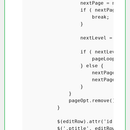
                    nextPage = nextPa
if
 ( nextPage.
len
break
;

                    }

                    nextLevel = nextP
if
 ( nextLevel <=
                        pageLoop = 
fa
                    } 
else
 {

                        nextPage.
remo
                        nextPage = pa
                    }

                }

                pageOpt.
remove
();

            }

            $(editRow).
attr
(
'id'
, 
'ed
            $(
'.ptitle'
, editRow).
foc