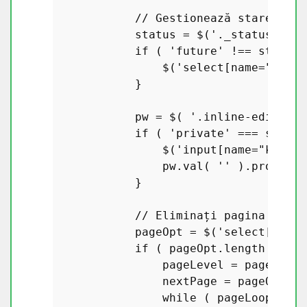
// Gestionează starea pos
            status = $(
'._status'
, ro
if
 ( 
'future'
 !== status 
                $(
'select[name="_stat
            }

            pw = $( 
'.inline-edit-pas
if
 ( 
'private'
 === status
                $(
'input[name="keep_p
                pw.
val
( 
''
 ).
prop
( 
'd
            }

// Eliminați pagina curen
            pageOpt = $(
'select[name=
if
 ( pageOpt.
length
 > 
0
 )
                pageLevel = pageOpt[
0
                nextPage = pageOpt;

while
 ( pageLoop ) {
