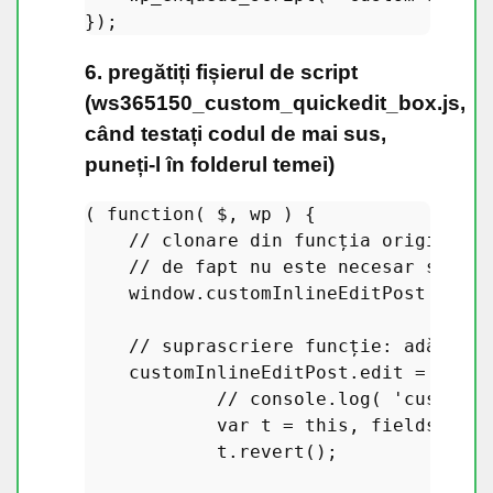
6. pregătiți fișierul de script
(ws365150_custom_quickedit_box.js,
când testați codul de mai sus,
puneți-l în folderul temei)
( 
function
(
 $, wp 
) {

// clonare din funcția originală 
// de fapt nu este necesar să cre
window
.
customInlineEditPost
 = 
win
// suprascriere funcție: adăugați
    customInlineEditPost.
edit
 = 
funct
// console.log( 'custom e
var
 t = 
this
, fields, edi
            t.
revert
();
