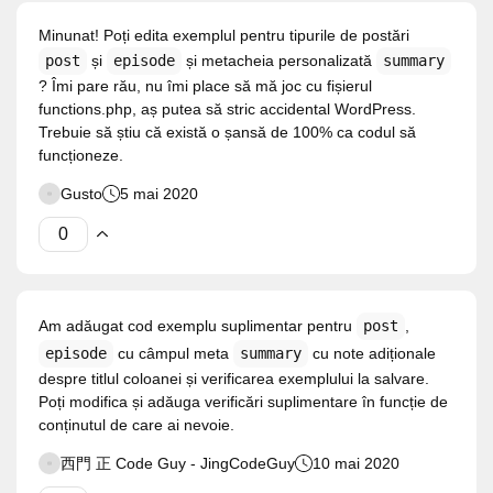
Minunat! Poți edita exemplul pentru tipurile de postări
post
și
episode
și metacheia personalizată
summary
? Îmi pare rău, nu îmi place să mă joc cu fișierul
functions.php, aș putea să stric accidental WordPress.
Trebuie să știu că există o șansă de 100% ca codul să
funcționeze.
Gusto
5 mai 2020
Am adăugat cod exemplu suplimentar pentru
post
,
episode
cu câmpul meta
summary
cu note adiționale
despre titlul coloanei și verificarea exemplului la salvare.
Poți modifica și adăuga verificări suplimentare în funcție de
conținutul de care ai nevoie.
西門 正 Code Guy - JingCodeGuy
10 mai 2020