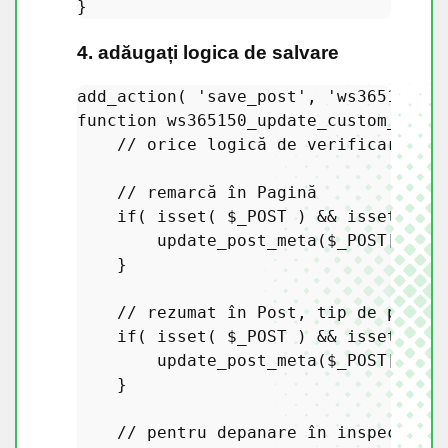
4. adăugați logica de salvare
add_action
( 
'save_post'
, 
'ws365150_up
function
ws365150_update_custom_quick
// orice logică de verificare aic
// remarcă în Pagină
if
( 
isset
( 
$_POST
 ) && 
isset
( 
$_P
update_post_meta
(
$_POST
[
'post
    }

// rezumat în Post, tip de postar
if
( 
isset
( 
$_POST
 ) && 
isset
( 
$_P
update_post_meta
(
$_POST
[
'post
    }

// pentru depanare în inspector, 