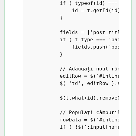
if
 ( 
typeof
(id) === 
'obje
                id = t.
getId
(id);

            }

            fields = [
'post_title'
, 
'
if
 ( t.
type
 === 
'page'
 ) 
                fields.
push
(
'post_par
            }

// Adăugați noul rând de 
            editRow = $(
'#inline-edit
            $( 
'td'
, editRow ).
attr
( 
            $(t.
what
+id).
removeClass
(
// Populați câmpurile în 
            rowData = $(
'#inline_'
+id
if
 ( !$(
':input[name="pos