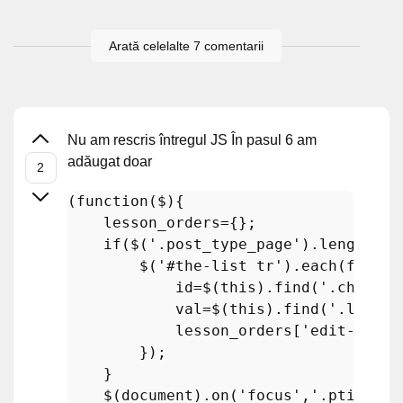
Arată celelalte 7 comentarii
Nu am rescris întregul JS În pasul 6 am
adăugat doar
(
function
(
$
)
{

    lesson_orders={};

if
($(
'.post_type_page'
).length &&
        $(
'#the-list tr'
).
each
(functi
            id=$(this).
find
(
'.check-c
            val=$(this).
find
(
'.lesson
            lesson_orders[
'edit-'
+id]
        });

    }

    $(document).
on
(
'focus'
,
'.ptitle'
,