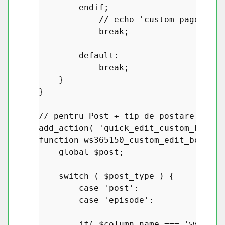
endif
;

            // 
echo
 '
custom
page
fiel
break
;

default
:

break
;

    }

}

// 
pentru
Post
 + 
tip
de
postare
perso
add_action
( '
quick_edit_custom_box
', 
function
ws365150_custom_edit_box_pt
(
global
$post
;

switch
 ( 
$post_type
 ) {

case
'post'
:

case
'episode'
:

if
( 
$column_name
 === 
'ws36515