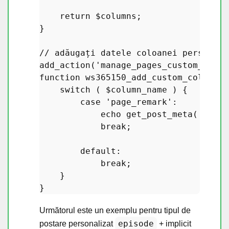
return
$columns
;

}

// adăugați datele coloanei personali
add_action
(
'manage_pages_custom_colum
function
ws365150_add_custom_column_d
switch
 ( 
$column_name
 ) {

case
'page_remark'
:

echo
get_post_meta
( 
$post
break
;

default
:

break
;

    }

Următorul este un exemplu pentru tipul de
episode
postare personalizat
+ implicit