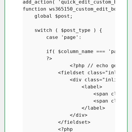
add_action
( 
'quick_edit_custom_box'
, 
function
ws365150_custom_edit_box
(
$c
global
$post
;

switch
 ( 
$post_type
 ) {

case
'page'
:

if
( 
$column_name
 === 
'page_re
?>
<?php
// echo get_pos
            <fieldset 
class
="
inline
-
e
                <
div
class
="
inline
-
ed
                    <
label
>

                        <
span
class
="
                        <
span
class
="
                    </
label
>

                </
div
>

            </
fieldset
>

            <?
php