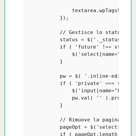
                textarea.
wpTagsSugges
            });

// Gestisce lo status del
            status = $(
'._status'
, ro
if
 ( 
'future'
 !== status 
                $(
'select[name="_stat
            }

            pw = $( 
'.inline-edit-pas
if
 ( 
'private'
 === status
                $(
'input[name="keep_p
                pw.
val
( 
''
 ).
prop
( 
'd
            }

// Rimuove la pagina corr
            pageOpt = $(
'select[name=
if
 ( pageOpt.
length
 > 
0
 )