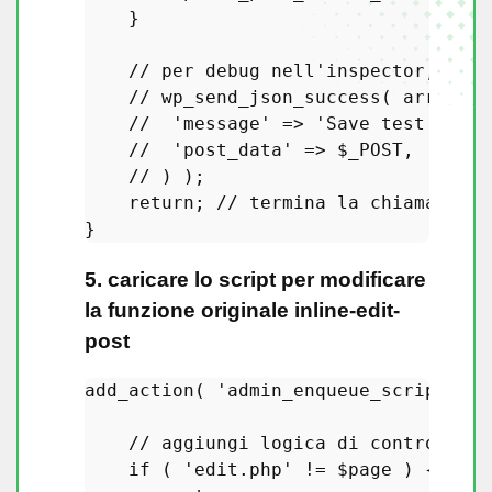
    }

// per debug nell'inspector, non 
// wp_send_json_success( array(
//  'message' => 'Save test!',
//  'post_data' => $_POST,
// ) );
return
; 
// termina la chiamata de
5. caricare lo script per modificare
la funzione originale inline-edit-
post
add_action
( 
'admin_enqueue_scripts'
, 
// aggiungi logica di controllo d
if
 ( 
'edit.php'
 != 
$page
 ) {
