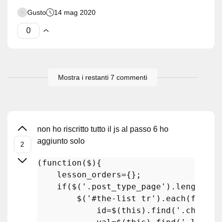
Gusto
14 mag 2020
Mostra i restanti 7 commenti
non ho riscritto tutto il js al passo 6 ho
aggiunto solo
(
function
(
$
)
{

    lesson_orders={};

if
($(
'.post_type_page'
).length &&
        $(
'#the-list tr'
).
each
(functi
            id=$(this).
find
(
'.check-c