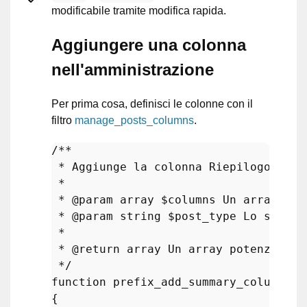
modificabile tramite modifica rapida.
Aggiungere una colonna
nell'amministrazione
Per prima cosa, definisci le colonne con il
filtro
manage_posts_columns
.
/**

 * Aggiunge la colonna Riepilogo a Pos
 *

 * 
@param
 array $columns Un array ass
 * 
@param
 string $post_type Lo slug d
 *

 * 
@return
 array Un array potenzialme
 */
function
prefix_add_summary_column
(
$c
{
