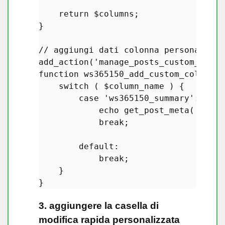
return
$columns
;

}

// aggiungi dati colonna personalizza
add_action
(
'manage_posts_custom_colum
function
ws365150_add_custom_column_d
switch
 ( 
$column_name
 ) {

case
'ws365150_summary'
: 
// s
echo
get_post_meta
( 
$post
break
;

default
:

break
;

    }

3. aggiungere la casella di
modifica rapida personalizzata