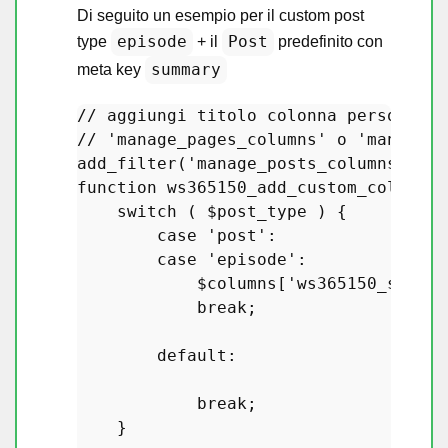
Di seguito un esempio per il custom post
episode
Post
type
+ il
predefinito con
summary
meta key
// aggiungi titolo colonna personaliz
// 'manage_pages_columns' o 'manage_e
add_filter
(
'manage_posts_columns'
, 
'w
function
ws365150_add_custom_columns_
switch
 ( 
$post_type
 ) {

case
'post'
:

case
'episode'
:

$columns
[
'ws365150_summar
break
;

default
:

break
;

    }
