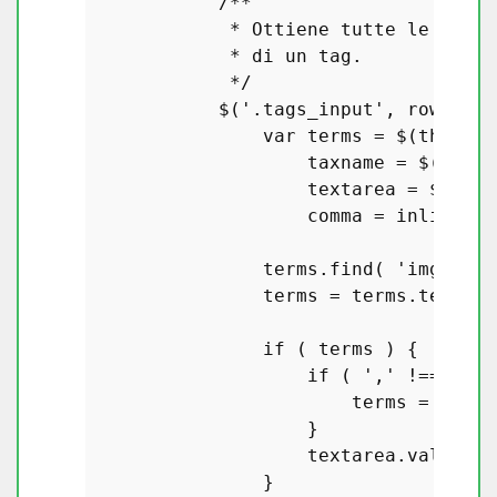
/**

             * Ottiene tutte le tasso
             * di un tag.

             */
            $(
'.tags_input'
, rowData)
var
 terms = $(
this
),

                    taxname = $(
this
)
                    textarea = $(
'tex
                    comma = inlineEdi
                terms.
find
( 
'img'
 ).
r
                terms = terms.
text
();

if
 ( terms ) {

if
 ( 
','
 !== comm
                        terms = terms
                    }

                    textarea.
val
(term
                }
