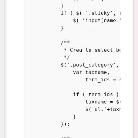
            }

if
 ( $( 
'.sticky'
, rowDat
                $( 
'input[name="stick
            }

/**

             * Crea le select box per
             */
            $(
'.post_category'
, rowDa
var
 taxname,

                    term_ids = $(
this
if
 ( term_ids ) {

                    taxname = $(
this
)
                    $(
'ul.'
+taxname+
'
                }

            });
