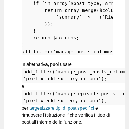
if
 (
in_array
(
$post_type
, 
array
(
'p
return
array_merge
(
$columns
, 
'summary'
 => 
__
(
'Riepilog
        ));

    }

return
$columns
;

add_filter
(
'manage_posts_columns'
, 
'p
In alternativa, puoi usare
add_filter('manage_post_posts_column
'prefix_add_summary_column');
e
add_filter('manage_episode_posts_col
'prefix_add_summary_column');
per
targettizzare tipi di post specifici
e
rimuovere l'istruzione if che verifica il tipo di
post all'interno della funzione.