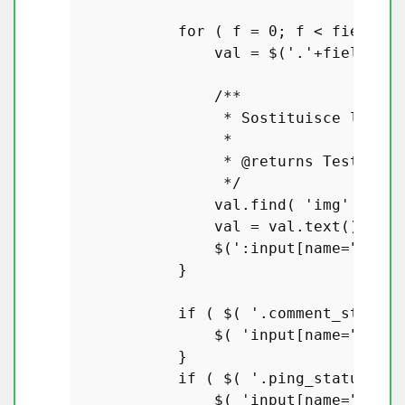
for
 ( f = 
0
; f < fields.
l
                val = $(
'.'
+fields[f]
/**

                 * Sostituisce l'imma
                 *

                 * 
@returns
 Testo alt
                 */
                val.
find
( 
'img'
 ).
rep
                val = val.
text
();

                $(
':input[name="'
 + f
            }

if
 ( $( 
'.comment_status'
                $( 
'input[name="comme
            }

if
 ( $( 
'.ping_status'
, r
                $( 
'input[name="ping_