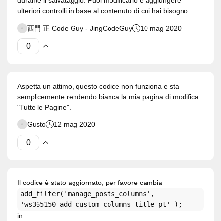
durante il salvataggio. Puoi modificarlo e aggiungere
ulteriori controlli in base al contenuto di cui hai bisogno.
西門 正 Code Guy - JingCodeGuy
10 mag 2020
Aspetta un attimo, questo codice non funziona e sta
semplicemente rendendo bianca la mia pagina di modifica
"Tutte le Pagine".
Gusto
12 mag 2020
Il codice è stato aggiornato, per favore cambia
add_filter('manage_posts_columns',
'ws365150_add_custom_columns_title_pt' );
in