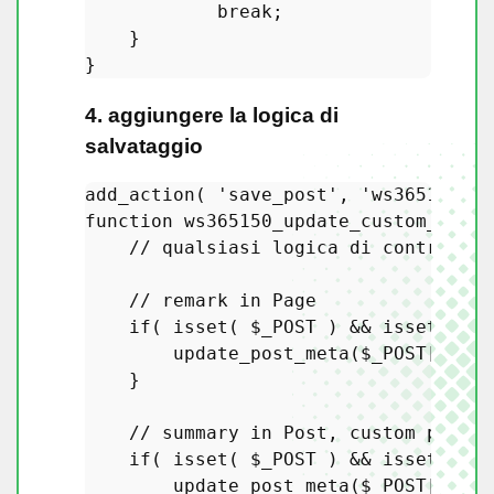
break
;

    }

4. aggiungere la logica di
salvataggio
add_action
( 
'save_post'
, 
'ws365150_up
function
ws365150_update_custom_quick
// qualsiasi logica di controllo 
// remark in Page
if
( 
isset
( 
$_POST
 ) && 
isset
( 
$_P
update_post_meta
(
$_POST
[
'post
    }

// summary in Post, custom post t
if
( 
isset
( 
$_POST
 ) && 
isset
( 
$_P
update_post_meta
(
$_POST
[
'post