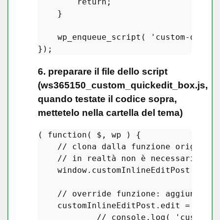
return
;

    }

wp_enqueue_script
( 
'custom-quicke
6. preparare il file dello script
(ws365150_custom_quickedit_box.js,
quando testate il codice sopra,
mettetelo nella cartella del tema)
( 
function
(
 $, wp 
) {

// clona dalla funzione originale
// in realtà non è necessario cre
window
.
customInlineEditPost
 = 
win
// override funzione: aggiungi cu
    customInlineEditPost.
edit
 = 
funct
// console.log( 'custom e