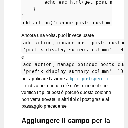
echo
esc_html
(
get_post_meta
(
$
    }

add_action
(
'manage_posts_custom_colum
Ancora una volta, puoi invece usare
add_action('manage_post_posts_custom
'prefix_display_summary_column', 10,
e
add_action('manage_episode_posts_cus
'prefix_display_summary_column', 10,
per applicare l'azione a
tipi di post specifici
.
Il motivo per cui non c'è un'istruzione if che
verifica i tipi di post è perché questa colonna
non verrà trovata in altri tipi di post grazie al
passaggio precedente.
Aggiungere il campo per la