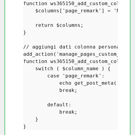
function
ws365150_add_custom_columns_
$columns
[
'page_remark'
] = 
'Nota'
;
return
$columns
;

}

// aggiungi dati colonna personalizza
add_action
(
'manage_pages_custom_colum
function
ws365150_add_custom_column_d
switch
 ( 
$column_name
 ) {

case
'page_remark'
:

echo
get_post_meta
( 
$post
break
;

default
:

break
;

    }
