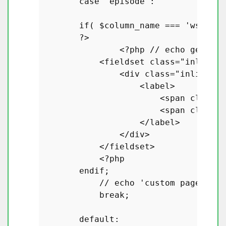
case
'episode'
:

if
( 
$column_name
 === 
'ws36515
?>
<?php
// echo get_pos
            <fieldset 
class
="
inline
-
e
                <
div
class
="
inline
-
ed
                    <
label
>

                        <
span
class
="
                        <
span
class
="
                    </
label
>

                </
div
>

            </
fieldset
>

            <?
php
endif
;

            // 
echo
 '
custom
page
fiel
break
;

default
:
