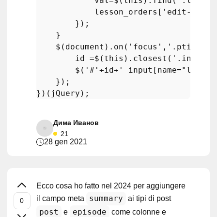
            val=$(this).
find
(
'.lesson
            lesson_orders[
'edit-'
+id]
        });

    }

    $(document).
on
(
'focus'
,
'.ptitle'
,
        id =$(this).
closest
(
'.inline-
        $(
'#'
+id+
' input[name="lesson
    }); 

Дима Иванов
21
28 gen 2021
Ecco cosa ho fatto nel 2024 per aggiungere
summary
il campo meta
ai tipi di post
post
episode
e
come colonne e