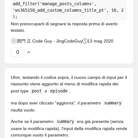
add_filter('manage_posts_columns',
'ws365150_add_custom_columns_title_pt', 10, 2
);
Non preoccuparti di segnare la risposta prima di averlo
testato.
西門 正 Code Guy - JingCodeGuy
13 mag 2020
Uhm, testando il codice sopra, il nuovo campo di input per il
riassunto viene aggiunto al menu di modifica rapida dei
post type
post
e
episode
,
ma dopo aver cliccato "aggiorna", il parametro
summary
risulta vuoto.
Anche se il parametro
summary
era già presente (senza
usare la modifica rapida), l'input della modifica rapida rende
comunque vuoto il parametro.