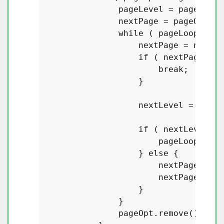
                pageLevel = pageOpt[
0
                nextPage = pageOpt;

while
 ( pageLoop ) {

                    nextPage = nextPa
if
 ( nextPage.
len
break
;

                    }

                    nextLevel = nextP
if
 ( nextLevel <=
                        pageLoop = 
fa
                    } 
else
 {

                        nextPage.
remo
                        nextPage = pa
                    }

                }

                pageOpt.
remove
();
