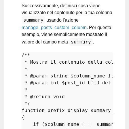
Successivamente, definisci cosa viene
visualizzato nel contenuto per la tua colonna
summary
usando l'azione
manage_posts_custom_column
. Per questo
esempio, viene semplicemente mostrato il
summary
valore del campo meta
.
/**

 * Mostra il contenuto della colonna 
 *

 * 
@param
 string $column_name Il nome
 * 
@param
 int $post_id L'ID del post 
 *

 * 
@return
 void

 */
function
prefix_display_summary_colum
{

if
 (
$column_name
 === 
'summary'
) {
