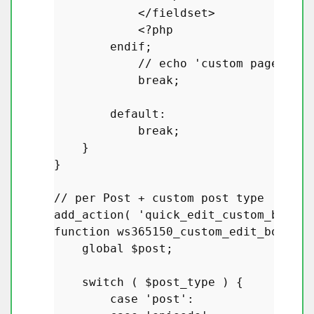
            </
fieldset
>

            <?
php
endif
;

            // 
echo
 '
custom
page
fiel
break
;

default
:

break
;

    }

}

// 
per
Post
 + 
custom
post
type
add_action
( '
quick_edit_custom_box
', 
function
ws365150_custom_edit_box_pt
(
global
$post
;

switch
 ( 
$post_type
 ) {

case
'post'
:
