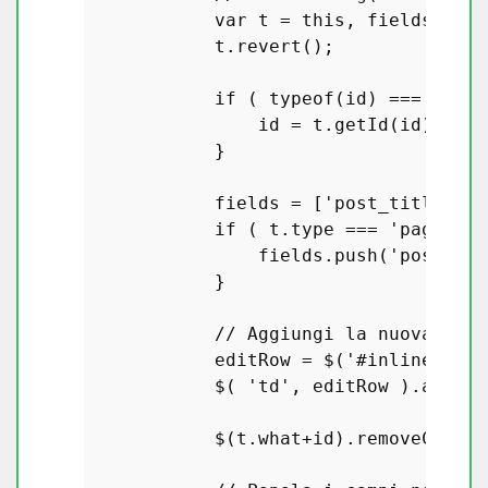
var
 t = 
this
, fields, edi
            t.
revert
();

if
 ( 
typeof
(id) === 
'obje
                id = t.
getId
(id);

            }

            fields = [
'post_title'
, 
'
if
 ( t.
type
 === 
'page'
 ) 
                fields.
push
(
'post_par
            }

// Aggiungi la nuova riga
            editRow = $(
'#inline-edit
            $( 
'td'
, editRow ).
attr
( 
            $(t.
what
+id).
removeClass
(