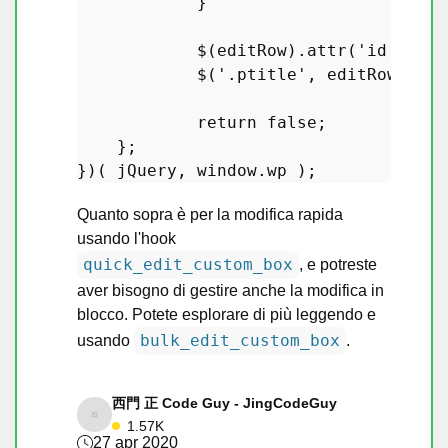
            }

            $(editRow).
attr
(
'id'
, 
'ed
            $(
'.ptitle'
, editRow).
foc
return
false
;

    };

})( jQuery, 
window
.
wp
Quanto sopra è per la modifica rapida
usando l'hook
quick_edit_custom_box
, e potreste
aver bisogno di gestire anche la modifica in
blocco. Potete esplorare di più leggendo e
bulk_edit_custom_box
usando
.
西門 正 Code Guy - JingCodeGuy
1.57K
27 apr 2020