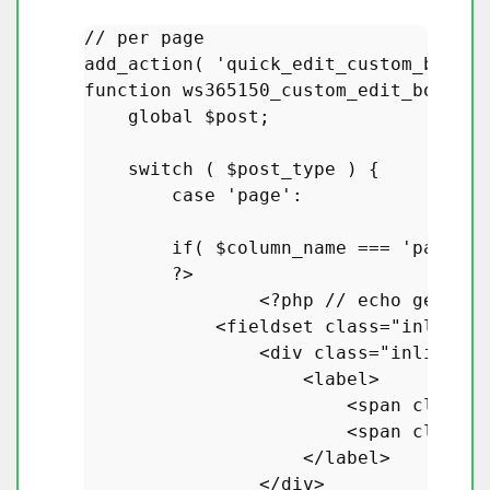
// per page
add_action
( 
'quick_edit_custom_box'
, 
function
ws365150_custom_edit_box
(
$c
global
$post
;

switch
 ( 
$post_type
 ) {

case
'page'
:

if
( 
$column_name
 === 
'page_re
?>
<?php
// echo get_pos
            <fieldset 
class
="
inline
-
e
                <
div
class
="
inline
-
ed
                    <
label
>

                        <
span
class
="
                        <
span
class
="
                    </
label
>

                </
div
>
