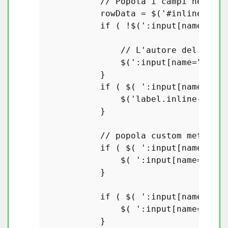
// Popola i campi nella f
            rowData = $(
'#inline_'
+id
if
 ( !$(
':input[name="pos
// L'autore del post 
                $(
':input[name="post_
            }

if
 ( $( 
':input[name="pos
                $(
'label.inline-edit-
            }

// popola custom meta val
if
 ( $( 
':input[name="rem
                $( 
':input[name="rema
            }

if
 ( $( 
':input[name="sum
                $( 
':input[name="summ
            }
