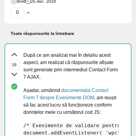
Brett
25 dec. 2018
Toate răspunsurile la întrebare
După ce am analizat mai în detaliu acest
aspect, am realizat că răspunsurile afișate
sunt generate prin intermediul Contact Form
7 AJAX.
Așadar, urmărind
documentația Contact
Form 7 despre Evenimente DOM
, am reușit
să fac acest lucru să funcționeze conform
dorințelor mele cu următorul cod JS:
/* Evenimente de validare pentru modi
document.
addEventListener
( 
'wpcf7inva