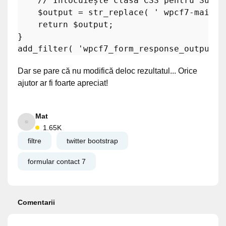
// Înlocuiește clasa CSS pentru Succe
$output
 = 
str_replace
( 
' wpcf7-mail-s
return
$output
; 

add_filter
( 
'wpcf7_form_response_output'
,
Dar se pare că nu modifică deloc rezultatul... Orice
ajutor ar fi foarte apreciat!
Mat
1.65K
filtre
twitter bootstrap
formular contact 7
Comentarii