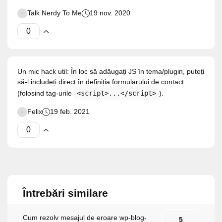
Talk Nerdy To Me
19 nov. 2020
Un mic hack util: În loc să adăugați JS în tema/plugin, puteți
să-l includeți direct în definiția formularului de contact
(folosind tag-urile
<script>...</script>
).
Felix
19 feb. 2021
Întrebări similare
Cum rezolv mesajul de eroare wp-blog-
5