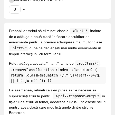
Maxime Culea
17 nov. 2020
Probabil ar trebui să eliminați clasele
.alert-*
înainte
de a adăuga o nouă clasă în fiecare ascultător de
evenimente pentru a preveni adăugarea mai multor clase
.alert-*
după ce declanșați mai multe evenimente în
timpul interacțiunii cu formularul.
Puteți adăuga aceasta în lanț înainte de
.addClass()
:
.removeClass(function (index, className) {
return (className.match (/(^|\s)alert-\S+/g)
|| []).join(' '); })
De asemenea, rețineți că s-ar putea să fie necesar să
suprascrieți stilurile pentru
.wpcf7-response-output
în
fișierul de stiluri al temei, deoarece plugin-ul folosește stiluri
pentru acea clasă care modifică unele dintre stilurile
Bootstrap.