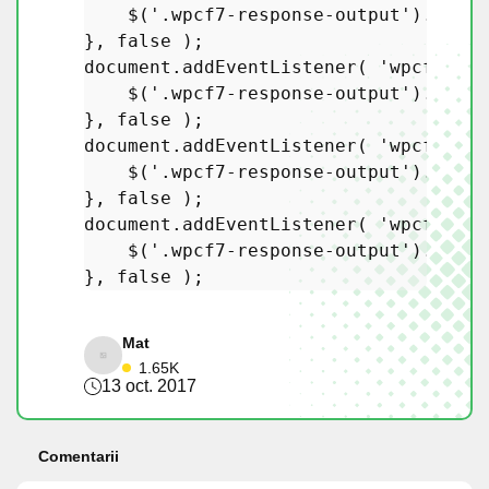
    $(
'.wpcf7-response-output'
).
addCl
}, 
false
 );

document.
addEventListener
( 
'wpcf7spam
    $(
'.wpcf7-response-output'
).
addCl
}, 
false
 );

document.
addEventListener
( 
'wpcf7mail
    $(
'.wpcf7-response-output'
).
addCl
}, 
false
 );

document.
addEventListener
( 
'wpcf7mail
    $(
'.wpcf7-response-output'
).
addCl
}, 
false
Mat
1.65K
13 oct. 2017
Comentarii