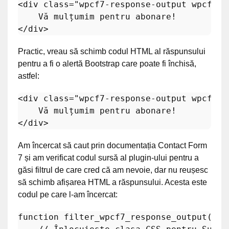
<
div
class
=
"wpcf7-response-output wpcf7-d
</
div
>
Practic, vreau să schimb codul HTML al răspunsului
pentru a fi o alertă Bootstrap care poate fi închisă,
astfel:
<
div
class
=
"wpcf7-response-output wpcf7-d
</
div
>
Am încercat să caut prin documentația Contact Form
7 și am verificat codul sursă al plugin-ului pentru a
găsi filtrul de care cred că am nevoie, dar nu reușesc
să schimb afișarea HTML a răspunsului. Acesta este
codul pe care l-am încercat:
function
filter_wpcf7_response_output
(
$o