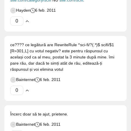
site.com/category/scifi
NU
site.com/scifi
.
Hayden
6 feb. 2011
ce???? ce legătură are RewriteRule ^sci-fi/?(.*)$ scifi/$1
[R=301,L] cu votul negativ? este pentru răspunsul cu
același cod ca al meu, postat la 3 minute după mine. îmi
pare rău, dar dacă te simți atât de rău, editează-ți
răspunsul și voi elimina votul
Bainternet
6 feb. 2011
Încerc doar să te ajut, prietene.
Bainternet
6 feb. 2011