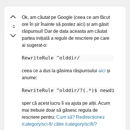
Ok, am căutat pe Google (ceea ce am făcut
ore în șir înainte să postez aici) și am găsit
răspunsul! Dar de data aceasta am căutat
partea inițială a regulii de rescriere pe care
ai sugerat-o:
ceea ce a dus la găsirea răspunsului
aici
și
anume:
RewriteRule
 ^olddir/
?(
.*)
$ 
newdir/
$1
 
sper că acest lucru îi va ajuta pe alții. Acum
mai trebuie doar să găsesc regula de
rescriere pentru:
Cum să? Redirecționez
/category/sci-fi/ către /category/scifi/?