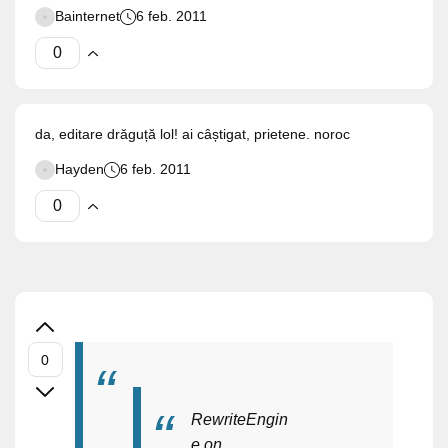
Bainternet
6 feb. 2011
da, editare drăguță lol! ai câștigat, prietene. noroc
Hayden
6 feb. 2011
RewriteEngin
e on