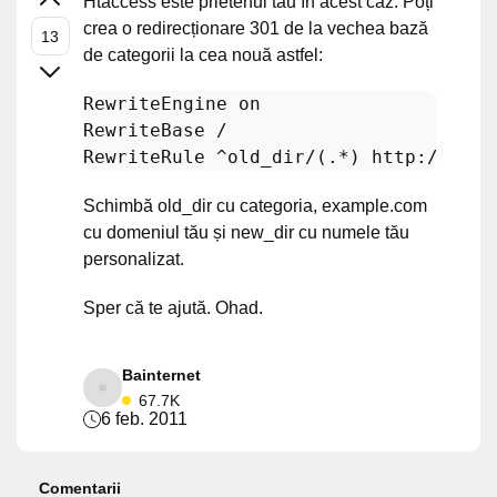
Htaccess este prietenul tău în acest caz. Poți
crea o redirecționare 301 de la vechea bază
de categorii la cea nouă astfel:
RewriteEngine
RewriteBase
/
RewriteRule
^
old_dir
/(.*) http:/
/www.
Schimbă old_dir cu categoria, example.com
cu domeniul tău și new_dir cu numele tău
personalizat.
Sper că te ajută. Ohad.
Bainternet
67.7K
6 feb. 2011
Comentarii