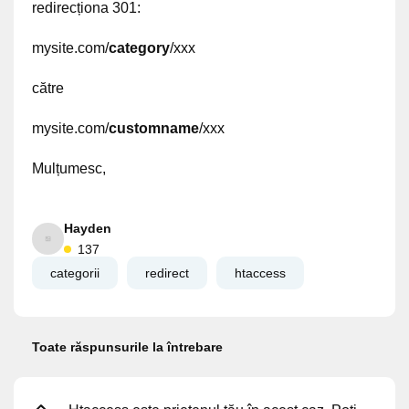
redirecționa 301:
mysite.com/
category
/xxx
către
mysite.com/
customname
/xxx
Mulțumesc,
Hayden
137
categorii
redirect
htaccess
Toate răspunsurile la întrebare