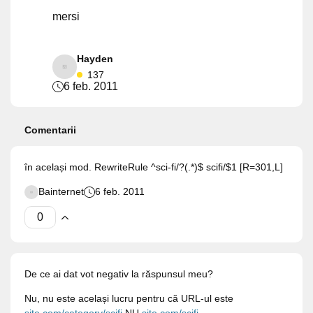
mersi
Hayden
137
6 feb. 2011
Comentarii
în același mod. RewriteRule ^sci-fi/?(.*)$ scifi/$1 [R=301,L]
Bainternet
6 feb. 2011
De ce ai dat vot negativ la răspunsul meu?
Nu, nu este același lucru pentru că URL-ul este