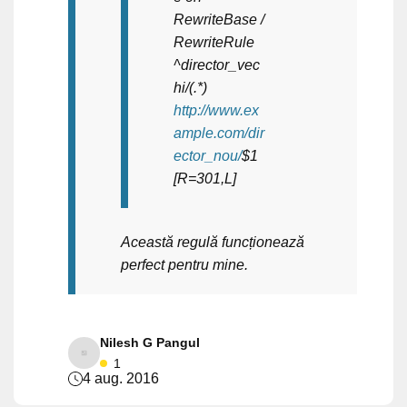
RewriteBase /
RewriteRule
^director_vec
hi/(.*)
http://www.ex
ample.com/dir
ector_nou/
$1
[R=301,L]
Această regulă funcționează
perfect pentru mine.
Nilesh G Pangul
1
4 aug. 2016