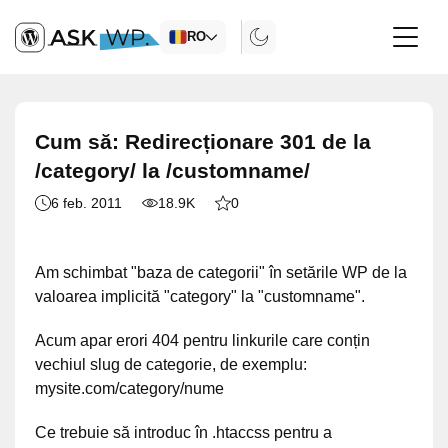
RO
Cum să: Redirecționare 301 de la
/category/ la /customname/
6 feb. 2011
18.9K
0
Am schimbat "baza de categorii" în setările WP de la
valoarea implicită "category" la "customname".
Acum apar erori 404 pentru linkurile care conțin
vechiul slug de categorie, de exemplu:
mysite.com/category/nume
Ce trebuie să introduc în .htaccss pentru a