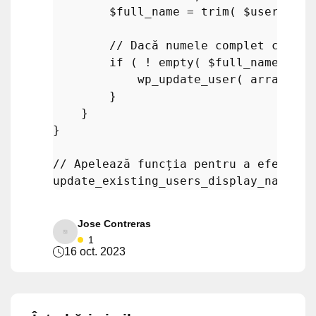
$full_name
 = 
trim
( 
$user
->fir
// Dacă numele complet constr
if
 ( ! 
empty
( 
$full_name
 ) &&
wp_update_user
( 
array
( 
'I
        }

    }

}

// Apelează funcția pentru a efectua 
update_existing_users_display_names
Jose Contreras
1
16 oct. 2023