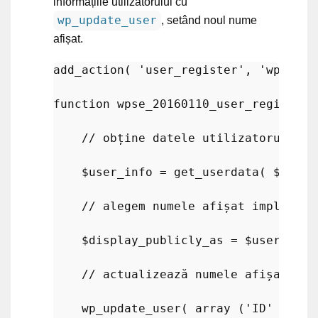
informațiile utilizatorului cu
wp_update_user
, setând noul nume
afișat.
add_action
( 
'user_register'
, 
'wpse_20
function
wpse_20160110_user_register
 
// obține datele utilizatorului
$user_info
 = 
get_userdata
( 
$user_
// alegem numele afișat implicit
$display_publicly_as
 = 
$user_info
// actualizează numele afișat
wp_update_user
( 
array
 (
'ID'
 => 
$u