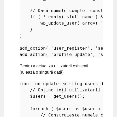
// Dacă numele complet construit 
if
 ( ! 
empty
( 
$full_name
 ) && 
$fu
wp_update_user
( 
array
( 
'ID'
 =
    }

}

add_action
( 
'user_register'
, 
'set_dis
add_action
( 
'profile_update'
, 
'set_di
Pentru a actualiza utilizatorii existenți
(rulează o singură dată):
function
update_existing_users_displa
// Obține toți utilizatorii
$users
 = 
get_users
();

foreach
 ( 
$users
as
$user
 ) {

// Construiește numele comple