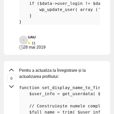
if
 (
$data
->user_login != 
$data
->d
wp_update_user
( 
array
 (
'ID'
 =
    }

UAU
11
28 mai 2019
Pentru a actualiza la înregistrare și la
actualizarea profilului:
function
set_display_name_to_first_la
$user_info
 = 
get_userdata
( 
$user_
// Construiește numele complet fo
$full_name
 = 
trim
( 
$user_info
->fi