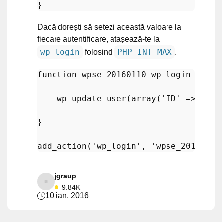
Dacă dorești să setezi această valoare la
fiecare autentificare, atașează-te la
wp_login
PHP_INT_MAX
folosind
.
function
wpse_20160110_wp_login
 (
$us
wp_update_user
(
array
(
'ID'
 => 
$use
}

add_action
(
'wp_login'
, 
'wpse_20160110
jgraup
9.84K
10 ian. 2016