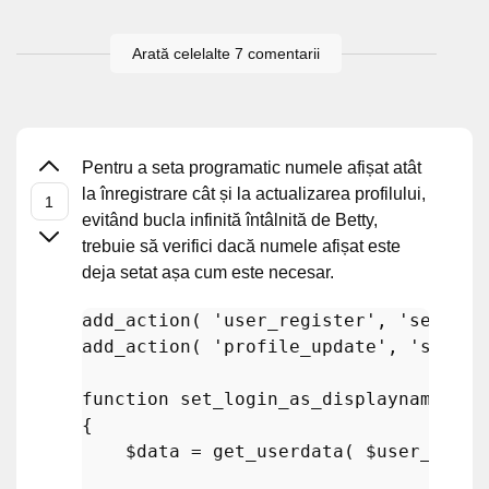
Arată celelalte 7 comentarii
Pentru a seta programatic numele afișat atât
la înregistrare cât și la actualizarea profilului,
evitând bucla infinită întâlnită de Betty,
trebuie să verifici dacă numele afișat este
deja setat așa cum este necesar.
add_action
( 
'user_register'
, 
'set_log
add_action
( 
'profile_update'
, 
'set_lo
function
set_login_as_displayname
(
$u
{

$data
 = 
get_userdata
( 
$user_id
 );
